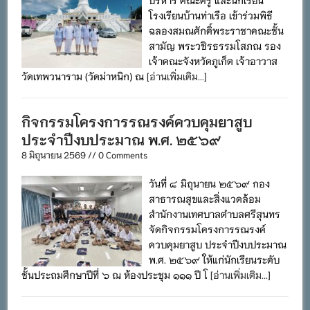
โรงเรียนบ้านท่าเรือ เข้าร่วมพิธี
ฉลองสมณศักดิ์พระราชาคณะชั้น
สามัญ พระวชิรธรรมโสภณ รอง
เจ้าคณะจังหวัดภูเก็ต เจ้าอาวาส
วัดเทพวนาราม (วัดม่าหนิก) ณ
[อ่านเพิ่มเติม...]
กิจกรรมโครงการรณรงค์ควบคุมยาสูบ
ประจำปีงบประมาณ พ.ศ. ๒๕๖๙
8 มิถุนายน 2569 // 0 Comments
วันที่ ๘ มิถุนายน ๒๕๖๙ กอง
สาธารณสุขและสิ่งแวดล้อม
สำนักงานเทศบาลตำบลศรีสุนทร
จัดกิจกรรมโครงการรณรงค์
ควบคุมยาสูบ ประจำปีงบประมาณ
พ.ศ. ๒๕๖๙ ให้แก่นักเรียนระดับ
ชั้นประถมศึกษาปีที่ ๖ ณ ห้องประชุม ๑๑๑ ปี โ
[อ่านเพิ่มเติม...]