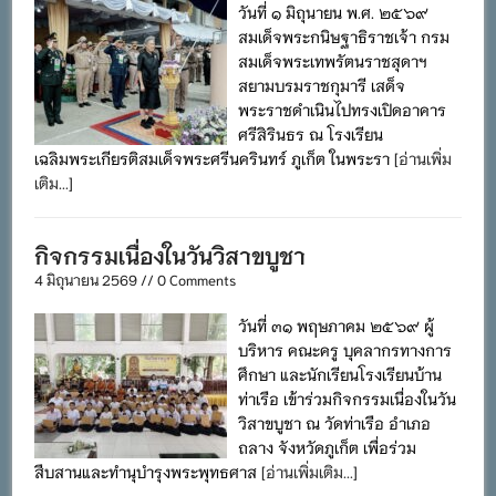
วันที่ ๑ มิถุนายน พ.ศ. ๒๕๖๙
สมเด็จพระกนิษฐาธิราชเจ้า กรม
สมเด็จพระเทพรัตนราชสุดาฯ
สยามบรมราชกุมารี เสด็จ
พระราชดำเนินไปทรงเปิดอาคาร
ศรีสิรินธร ณ โรงเรียน
เฉลิมพระเกียรติสมเด็จพระศรีนครินทร์ ภูเก็ต ในพระรา
[อ่านเพิ่ม
เติม...]
กิจกรรมเนื่องในวันวิสาขบูชา
4 มิถุนายน 2569 // 0 Comments
วันที่ ๓๑ พฤษภาคม ๒๕๖๙ ผู้
บริหาร คณะครู บุคลากรทางการ
ศึกษา และนักเรียนโรงเรียนบ้าน
ท่าเรือ เข้าร่วมกิจกรรมเนื่องในวัน
วิสาขบูชา ณ วัดท่าเรือ อำเภอ
ถลาง จังหวัดภูเก็ต เพื่อร่วม
สืบสานและทำนุบำรุงพระพุทธศาส
[อ่านเพิ่มเติม...]