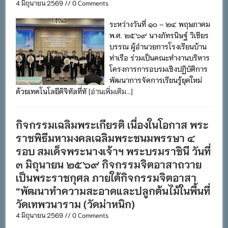
4 มิถุนายน 2569 // 0 Comments
ระหว่างวันที่ ๑๐ – ๒๔ พฤษภาคม
พ.ศ. ๒๕๖๙ นางภัทรนิษฐ์ วิเชียร
บรรณ ผู้อำนวยการโรงเรียนบ้าน
ท่าเรือ ร่วมเป็นคณะทำงานบริหาร
โครงการการอบรมเชิงปฏิบัติการ
พัฒนาการจัดการเรียนรู้ยุคใหม่
ด้วยเทคโนโลยีดิจิทัลที่ทั
[อ่านเพิ่มเติม...]
กิจกรรมเฉลิมพระเกียรติ เนื่องในโอกาส พระ
ราชพิธีมหามงคลเฉลิมพระชนมพรรษา ๔
รอบ สมเด็จพระนางเจ้าฯ พระบรมราชินี วันที่
๓ มิถุนายน ๒๕๖๙ กิจกรรมจิตอาสาถวาย
เป็นพระราชกุศล ภายใต้กิจกรรมจิตอาสา
“พัฒนาทำความสะอาดและปลูกต้นไม้ในพื้นที่
วัดเทพวนาราม (วัดม่าหนิก)
4 มิถุนายน 2569 // 0 Comments