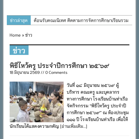
ข่าวล่าสุด
ต้อนรับคณะนิเทศ ติดตามการจัดการศึกษาเรียนรวม
ประจำปีการศึกษา ๒๕๖๙
Home
» ข่าว
การอบรมการจัดทำแผนพัฒนาการจัดการศึกษาและ
แผนปฏิบัติการประจำปีของโรงเรียนในสังกัด
ข่าว
สำนักงานเขตพื้นที่การศึกษาประถมศึกษาภูเก็ต
พิธีไหว้ครู ประจำปีการศึกษา ๒๕๖๙
พิธีถวายเครื่องราชสักการะ วางพานพุ่ม และจุด
18 มิถุนายน 2569 // 0 Comments
เทียนถวายพระพรชัยมงคล เนื่องในโอกาสวันเฉลิม
พระชนมพรรษา พระบาทสมเด็จพระเจ้าอยู่หัว ๒๘
วันที่ ๑๘ มิถุนายน ๒๕๖๙ ผู้
กรกฎาคม ๒๕๖๙
บริหาร คณะครู และบุคลากร
ทางการศึกษา โรงเรียนบ้านท่าเรือ
กิจกรรมถวายเทียนพรรษา สืบสานพระพุทธศาสนา
จัดกิจกรรม “พิธีไหว้ครู ประจำปี
เนื่องในวันอาสาฬหบูชาและวันเข้าพรรษา
การศึกษา ๒๕๖๙” ณ ห้องประชุม
กิจกรรม SAFETY FOR KIDS เสริมสร้างวินัยและ
๑๑๑ ปี โรงเรียนบ้านท่าเรือ เพื่อให้
นักเรียนได้แสดงความกตัญ
[อ่านเพิ่มเติม...]
ความปลอดภัยในการใช้รถใช้ถนน