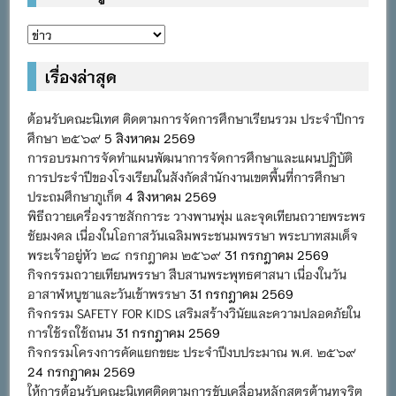
หมวด
หมู่
เรื่องล่าสุด
ต้อนรับคณะนิเทศ ติดตามการจัดการศึกษาเรียนรวม ประจำปีการ
ศึกษา ๒๕๖๙
5 สิงหาคม 2569
การอบรมการจัดทำแผนพัฒนาการจัดการศึกษาและแผนปฏิบัติ
การประจำปีของโรงเรียนในสังกัดสำนักงานเขตพื้นที่การศึกษา
ประถมศึกษาภูเก็ต
4 สิงหาคม 2569
พิธีถวายเครื่องราชสักการะ วางพานพุ่ม และจุดเทียนถวายพระพร
ชัยมงคล เนื่องในโอกาสวันเฉลิมพระชนมพรรษา พระบาทสมเด็จ
พระเจ้าอยู่หัว ๒๘ กรกฎาคม ๒๕๖๙
31 กรกฎาคม 2569
กิจกรรมถวายเทียนพรรษา สืบสานพระพุทธศาสนา เนื่องในวัน
อาสาฬหบูชาและวันเข้าพรรษา
31 กรกฎาคม 2569
กิจกรรม SAFETY FOR KIDS เสริมสร้างวินัยและความปลอดภัยใน
การใช้รถใช้ถนน
31 กรกฎาคม 2569
กิจกรรมโครงการคัดแยกขยะ ประจำปีงบประมาณ พ.ศ. ๒๕๖๙
24 กรกฎาคม 2569
ให้การต้อนรับคณะนิเทศติดตามการขับเคลื่อนหลักสูตรต้านทุจริต