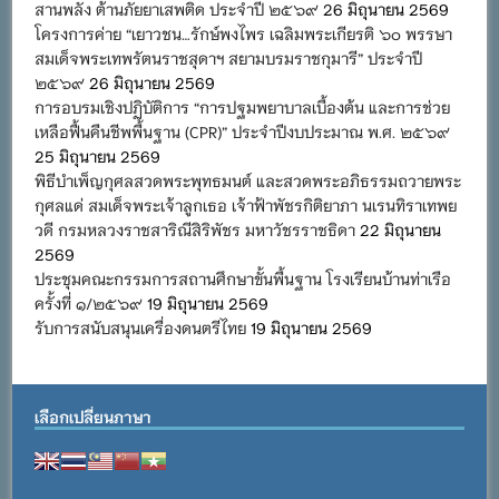
สานพลัง ต้านภัยยาเสพติด ประจำปี ๒๕๖๙
26 มิถุนายน 2569
โครงการค่าย “เยาวชน…รักษ์พงไพร เฉลิมพระเกียรติ ๖๐ พรรษา
สมเด็จพระเทพรัตนราชสุดาฯ สยามบรมราชกุมารี” ประจำปี
๒๕๖๙
26 มิถุนายน 2569
การอบรมเชิงปฏิบัติการ “การปฐมพยาบาลเบื้องต้น และการช่วย
เหลือฟื้นคืนชีพพื้นฐาน (CPR)” ประจำปีงบประมาณ พ.ศ. ๒๕๖๙
25 มิถุนายน 2569
พิธีบำเพ็ญกุศลสวดพระพุทธมนต์ และสวดพระอภิธรรมถวายพระ
กุศลแด่ สมเด็จพระเจ้าลูกเธอ เจ้าฟ้าพัชรกิติยาภา นเรนทิราเทพย
วดี กรมหลวงราชสาริณีสิริพัชร มหาวัชรราชธิดา
22 มิถุนายน
2569
ประชุมคณะกรรมการสถานศึกษาขั้นพื้นฐาน โรงเรียนบ้านท่าเรือ
ครั้งที่ ๑/๒๕๖๙
19 มิถุนายน 2569
รับการสนับสนุนเครื่องดนตรีไทย
19 มิถุนายน 2569
เลือกเปลี่ยนภาษา