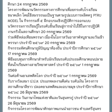
ศึกษา
24 กรกฎาคม 2569
โครงการพัฒนานวัตกรรมทางการศึกษาเพื่อยกระดับโรงเรียน
ขนาดเล็ก โดยใช้สมรรถนะเป็นฐานตามรูปแบบการผลิตครู PTRU
MODEL ใน กิจกรรมที่ ๕ ฝึกอบรมเชิงปฏิบัติการออกแบบ
นวัตกรรมการเรียนรู้ในระดับชั้นเรียนสู่การนำไปใช้ในการปฏิบัติ
งานจริงในสถานศึกษา
20 กรกฎาคม 2569
ร่วมพิธีหล่อเทียนพรรษา เนื่องในโอกาสวันอาสาฬหบูชาและวันเข้า
พรรษา ประจำปี ๒๕๖๙
20 กรกฎาคม 2569
กิจกรรมทัศนศึกษาภูมิปัญญาท้องถิ่น ประจำปีการศึกษา ๒๕๖๙
17 กรกฎาคม 2569
พิธีมอบทุนการศึกษาสำหรับนักเรียนระดับประถมศึกษาตอนปลาย
ที่สนใจเรียนทางสายวิทยาศาสตร์ ประจำปี ๒๕๖๙
1 กรกฎาคม
2569
วันต่อต้านยาเสพติดโลก ประจำปี ๒๕๖๙
1 กรกฎาคม 2569
รับรางวัลเสมา ป.ป.ส. ประเภทผลงานดีเด่น ระดับเงิน โครงการ
สถานศึกษาสีขาว ปลอดยาเสพติดและอบายมุข ประจำปีการศึกษา
๒๕๖๘
26 มิถุนายน 2569
กิจกรรม วันภาษาไทยแห่งชาติและวันสุนทรภู่ ประจำปี ๒๕๖๙
26 มิถุนายน 2569
กิจกรรมโครงการพัฒนาศักยภาพแกนนำเยาวชน ตำบลศรีสุนทร