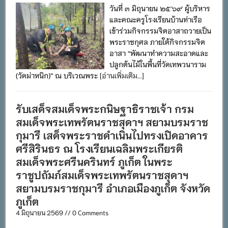
วันที่ ๓ มิถุนายน ๒๕๖๙ ผู้บริหาร
และคณะครูโรงเรียนบ้านท่าเรือ
เข้าร่วมกิจกรรมจิตอาสาถวายเป็น
พระราชกุศล ภายใต้กิจกรรมจิต
อาสา “พัฒนาทำความสะอาดและ
ปลูกต้นไม้ในพื้นที่วัดเทพวนาราม
(วัดม่าหนิก)” ณ บริเวณพระ
[อ่านเพิ่มเติม...]
รับเสด็จสมเด็จพระกนิษฐาธิราชเจ้า กรม
สมเด็จพระเทพรัตนราชสุดาฯ สยามบรมราช
กุมารี เสด็จพระราชดำเนินไปทรงเปิดอาคาร
ศรีสิรินธร ณ โรงเรียนเฉลิมพระเกียรติ
สมเด็จพระศรีนครินทร์ ภูเก็ต ในพระ
ราชูปถัมภ์สมเด็จพระเทพรัตนราชสุดาฯ
สยามบรมราชกุมารี อำเภอเมืองภูเก็ต จังหวัด
ภูเก็ต
4 มิถุนายน 2569 // 0 Comments