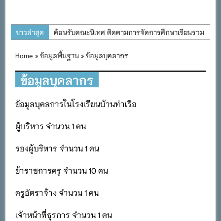
ข่าวล่าสุด
ต้อนรับคณะนิเทศ ติดตามการจัดการศึกษาเรียนรวม
ประจำปีการศึกษา ๒๕๖๙
Home
»
ข้อมูลพื้นฐาน
» ข้อมูลบุคลากร
การอบรมการจัดทำแผนพัฒนาการจัดการศึกษาและ
แผนปฏิบัติการประจำปีของโรงเรียนในสังกัด
ข้อมูลบุคลากร
สำนักงานเขตพื้นที่การศึกษาประถมศึกษาภูเก็ต
ข้อมูลบุคลการในโรงเรียนบ้านท่าเรือ
พิธีถวายเครื่องราชสักการะ วางพานพุ่ม และจุด
เทียนถวายพระพรชัยมงคล เนื่องในโอกาสวันเฉลิม
ผู้บริหาร จำนวน 1 คน
พระชนมพรรษา พระบาทสมเด็จพระเจ้าอยู่หัว ๒๘
กรกฎาคม ๒๕๖๙
รองผู้บริหาร จำนวน 1 คน
กิจกรรมถวายเทียนพรรษา สืบสานพระพุทธศาสนา
ข้าราชการครู จำนวน 10 คน
เนื่องในวันอาสาฬหบูชาและวันเข้าพรรษา
กิจกรรม SAFETY FOR KIDS เสริมสร้างวินัยและ
ครูอัตราจ้าง จำนวน 1 คน
ความปลอดภัยในการใช้รถใช้ถนน
เจ้าหน้าที่ธุรการ จำนวน 1 คน