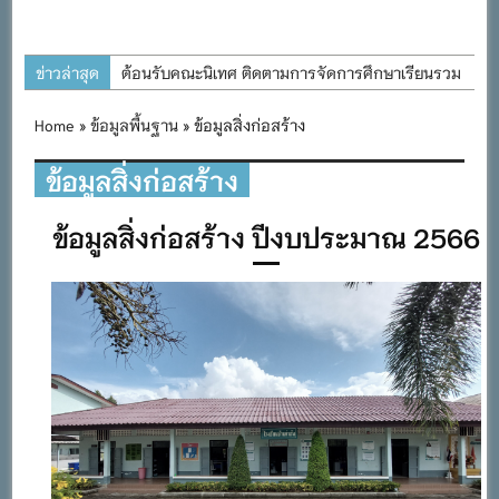
ข่าวล่าสุด
ต้อนรับคณะนิเทศ ติดตามการจัดการศึกษาเรียนรวม
ประจำปีการศึกษา ๒๕๖๙
Home
»
ข้อมูลพื้นฐาน
» ข้อมูลสิ่งก่อสร้าง
การอบรมการจัดทำแผนพัฒนาการจัดการศึกษาและ
แผนปฏิบัติการประจำปีของโรงเรียนในสังกัด
ข้อมูลสิ่งก่อสร้าง
สำนักงานเขตพื้นที่การศึกษาประถมศึกษาภูเก็ต
ข้อมูลสิ่งก่อสร้าง ปีงบประมาณ 2566
พิธีถวายเครื่องราชสักการะ วางพานพุ่ม และจุด
เทียนถวายพระพรชัยมงคล เนื่องในโอกาสวันเฉลิม
พระชนมพรรษา พระบาทสมเด็จพระเจ้าอยู่หัว ๒๘
กรกฎาคม ๒๕๖๙
กิจกรรมถวายเทียนพรรษา สืบสานพระพุทธศาสนา
เนื่องในวันอาสาฬหบูชาและวันเข้าพรรษา
กิจกรรม SAFETY FOR KIDS เสริมสร้างวินัยและ
ความปลอดภัยในการใช้รถใช้ถนน