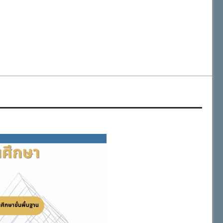
สำนักงานเขตพื้นที่การศึกษาประถมศึกษาภูเก็ต
วันเฉลิมพระชนมพรรษา พระบาทสมเด็จพระเจ้าอยู่หัว ๒๘ กรกฎาคม