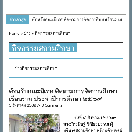
ข่าวล่าสุด
ต้อนรับคณะนิเทศ ติดตามการจัดการศึกษาเรียนรวม
ประจำปีการศึกษา ๒๕๖๙
Home
»
ข่าว
» กิจกรรมสถานศึกษา
การอบรมการจัดทำแผนพัฒนาการจัดการศึกษาและ
แผนปฏิบัติการประจำปีของโรงเรียนในสังกัด
กิจกรรมสถานศึกษา
สำนักงานเขตพื้นที่การศึกษาประถมศึกษาภูเก็ต
พิธีถวายเครื่องราชสักการะ วางพานพุ่ม และจุด
ข่าวกิจกรรมสถานศึกษา
เทียนถวายพระพรชัยมงคล เนื่องในโอกาสวันเฉลิม
พระชนมพรรษา พระบาทสมเด็จพระเจ้าอยู่หัว ๒๘
กรกฎาคม ๒๕๖๙
ต้อนรับคณะนิเทศ ติดตามการจัดการศึกษา
กิจกรรมถวายเทียนพรรษา สืบสานพระพุทธศาสนา
เรียนรวม ประจำปีการศึกษา ๒๕๖๙
เนื่องในวันอาสาฬหบูชาและวันเข้าพรรษา
5 สิงหาคม 2569 // 0 Comments
กิจกรรม SAFETY FOR KIDS เสริมสร้างวินัยและ
วันที่ ๔ สิงหาคม ๒๕๖๙
ความปลอดภัยในการใช้รถใช้ถนน
นางภัทรนิษฐ์ วิเชียรบรรณ ผู้
บริหารสถานศึกษา พร้อมด้วยครูผู้