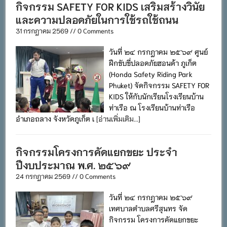
กิจกรรม SAFETY FOR KIDS เสริมสร้างวินัย
และความปลอดภัยในการใช้รถใช้ถนน
31 กรกฎาคม 2569 // 0 Comments
วันที่ ๒๔ กรกฎาคม ๒๕๖๙ ศูนย์
ฝึกขับขี่ปลอดภัยฮอนด้า ภูเก็ต
(Honda Safety Riding Park
Phuket) จัดกิจกรรม SAFETY FOR
KIDS ให้กับนักเรียนโรงเรียนบ้าน
ท่าเรือ ณ โรงเรียนบ้านท่าเรือ
อำเภอถลาง จังหวัดภูเก็ต เ
[อ่านเพิ่มเติม...]
กิจกรรมโครงการคัดแยกขยะ ประจำ
ปีงบประมาณ พ.ศ. ๒๕๖๙
24 กรกฎาคม 2569 // 0 Comments
วันที่ ๒๔ กรกฎาคม ๒๕๖๙
เทศบาลตำบลศรีสุนทร จัด
กิจกรรม โครงการคัดแยกขยะ