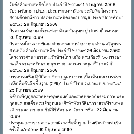
วันต่อต้านยาเสพติดโลก ประจำปี ๒๕๖๙
1 กรกฎาคม 2569
รับรางวัลเสมา ป.ป.ส. ประเภทผลงานดีเด่น ระดับเงิน โครงการ
สถานศึกษาสีขาว ปลอดยาเสพติดและอบายมุข ประจำปีการศึกษา
๒๕๖๘
26 มิถุนายน 2569
กิจกรรม วันภาษาไทยแห่งชาติและวันสุนทรภู่ ประจำปี ๒๕๖๙
26 มิถุนายน 2569
กิจกรรมโครงการพัฒนาศักยภาพแกนนำเยาวชน ตำบลศรีสุนทร
สานพลัง ต้านภัยยาเสพติด ประจำปี ๒๕๖๙
26 มิถุนายน 2569
โครงการค่าย “เยาวชน…รักษ์พงไพร เฉลิมพระเกียรติ ๖๐ พรรษา
สมเด็จพระเทพรัตนราชสุดาฯ สยามบรมราชกุมารี” ประจำปี
๒๕๖๙
26 มิถุนายน 2569
การอบรมเชิงปฏิบัติการ “การปฐมพยาบาลเบื้องต้น และการช่วย
เหลือฟื้นคืนชีพพื้นฐาน (CPR)” ประจำปีงบประมาณ พ.ศ. ๒๕๖๙
25 มิถุนายน 2569
พิธีบำเพ็ญกุศลสวดพระพุทธมนต์ และสวดพระอภิธรรมถวายพระ
กุศลแด่ สมเด็จพระเจ้าลูกเธอ เจ้าฟ้าพัชรกิติยาภา นเรนทิราเทพย
วดี กรมหลวงราชสาริณีสิริพัชร มหาวัชรราชธิดา
22 มิถุนายน
2569
ประชุมคณะกรรมการสถานศึกษาขั้นพื้นฐาน โรงเรียนบ้านท่าเรือ
ครั้งที่ ๑/๒๕๖๙
19 มิถุนายน 2569