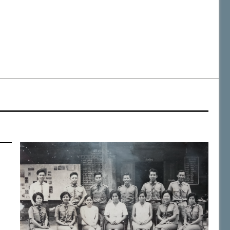
สำนักงานเขตพื้นที่การศึกษาประถมศึกษาภูเก็ต
วันเฉลิมพระชนมพรรษา พระบาทสมเด็จพระเจ้าอยู่หัว ๒๘ กรกฎาคม