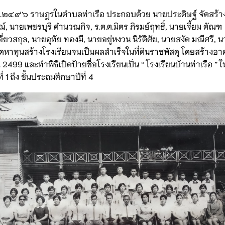
 พ.ศ.๒๔๙๖ ราษฎรในตำบลท่าเรือ ประกอบด้วย นายประดิษฐ์ จัดสร้า
รณ์, นายเพชรบุรี คำนวณกิจ, ร.ต.ต.มิตร ภิรมย์ฤทธิ์, นายเจี้ยม ตัณฑ
ี่ยวสกุล, นายอุทัย ทองมี, นายอยู่หงวน นิรัติศัย, นายสงัด มณีศรี, 
ัดหาทุนสร้างโรงเรียนจนเป็นผลสำเร็จในที่ดินราชพัสดุ โดยสร้าง
. 2499 และทำพิธีเปิดป้ายชื่อโรงเรียนเป็น “ โรงเรียนบ้านท่าเรือ ” 
 1 ถึง ชั้นประถมศึกษาปีที่ 4