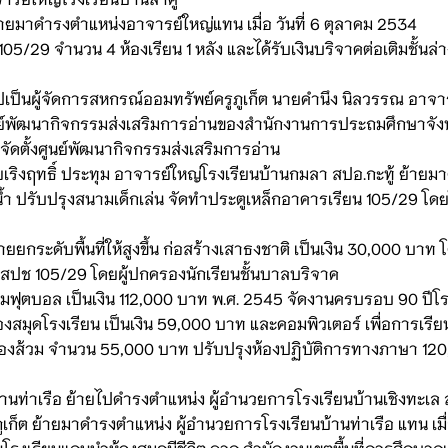
ายมาดำรงตำแหน่งอาจารย์ใหญ่แทน เมื่อ วันที่ 6 ตุลาคม 2534
05/29 จำนวน 4 ห้องเรียน 1 หลัง และได้รับเงินบริจาคต่อเติมชั้
ป็นผู้จัดการสหกรณ์ออมทรัพย์ครูภูเก็ต นายคำนึง นิลวรรณ อาจา
นศูนย์พัฒนากิจกรรมส่งเสริมการอ่านของสำนักงานการประถมศึกษาจัง
รจัดตั้งศูนย์พัฒนากิจกรรมส่งเสริมการอ่าน
ฤทธิ์ ประทุม อาจารย์ใหญ่โรงเรียนบ้านกมลา สปอ.กะทู้ ย้ายมาด
ปรับปรุงสนามเด็กเล่น จัดทำประตูเหล็กอาคารเรียน 105/29 โดยใช้เง
กระดับพื้นที่ให้สูงขึ้น ก่อสร้างเสาธงชาติ เป็นเงิน 30,000 บา
 สปช 105/29 โดยผู้ปกครองนักเรียนชั้นบาลบริจาค
ุตบอล เป็นเงิน 112,000 บาท พ.ศ. 2545 จัดงานครบรอบ 90 ปีโรงเร
งสมุดโรงเรียน เป็นเงิน 59,000 บาท และคอมพิวเตอร์ เพื่อการเรี
้องส้วม จำนวน 55,000 บาท ปรับปรุงห้องปฏิบัติการทางภาษา 120
านท่าเรือ ย้ายไปดำรงตำแหน่ง ผู้อำนวยการโรงเรียนบ้านเชิงทะเล สำ
ูเก็ต ย้ายมาดำรงตำแหน่ง ผู้อำนวยการโรงเรียนบ้านท่าเรือ แทน เมื
็นโรงเรียนแกนนำห้องสมุดมีชีวิต จาก สำนักงานเขตพื้นที่การศึกษาภู