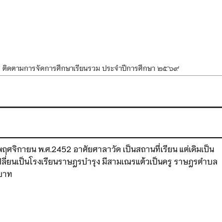
ศ ติดตามการจัดการศึกษาเรียนรวม ประจำปีการศึกษา ๒๕๖๙
ำแผนพัฒนาการจัดการศึกษาและแผนปฏิบัติการประจำปีของโรงเรียนในสังกัด
องราชสักการะ วางพานพุ่ม และจุดเทียนถวายพระพรชัยมงคล เนื่องในโอกาส
นพรรษา สืบสานพระพุทธศาสนา เนื่องในวันอาสาฬหบูชาและวันเข้าพรรษา
OR KIDS เสริมสร้างวินัยและความปลอดภัยในการใช้รถใช้ถนน
่ 19 พฤศจิกายน พ.ศ.2452 อาศัยศาลาวัด เป็นสถานที่เรียน แต่เดิมเป็น
้เปลี่ยนเป็นโรงเรียนราษฎรบำรุง มีสามเณรแต้วเป็นครู ราษฎรตำบล
 บาท