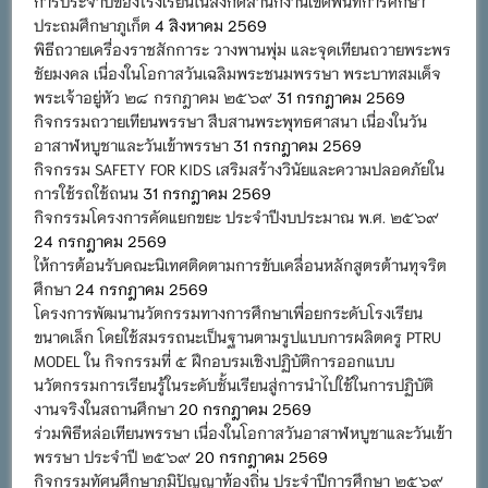
การประจำปีของโรงเรียนในสังกัดสำนักงานเขตพื้นที่การศึกษา
ประถมศึกษาภูเก็ต
4 สิงหาคม 2569
พิธีถวายเครื่องราชสักการะ วางพานพุ่ม และจุดเทียนถวายพระพร
ชัยมงคล เนื่องในโอกาสวันเฉลิมพระชนมพรรษา พระบาทสมเด็จ
พระเจ้าอยู่หัว ๒๘ กรกฎาคม ๒๕๖๙
31 กรกฎาคม 2569
กิจกรรมถวายเทียนพรรษา สืบสานพระพุทธศาสนา เนื่องในวัน
อาสาฬหบูชาและวันเข้าพรรษา
31 กรกฎาคม 2569
กิจกรรม SAFETY FOR KIDS เสริมสร้างวินัยและความปลอดภัยใน
การใช้รถใช้ถนน
31 กรกฎาคม 2569
กิจกรรมโครงการคัดแยกขยะ ประจำปีงบประมาณ พ.ศ. ๒๕๖๙
24 กรกฎาคม 2569
ให้การต้อนรับคณะนิเทศติดตามการขับเคลื่อนหลักสูตรต้านทุจริต
ศึกษา
24 กรกฎาคม 2569
โครงการพัฒนานวัตกรรมทางการศึกษาเพื่อยกระดับโรงเรียน
ขนาดเล็ก โดยใช้สมรรถนะเป็นฐานตามรูปแบบการผลิตครู PTRU
MODEL ใน กิจกรรมที่ ๕ ฝึกอบรมเชิงปฏิบัติการออกแบบ
นวัตกรรมการเรียนรู้ในระดับชั้นเรียนสู่การนำไปใช้ในการปฏิบัติ
งานจริงในสถานศึกษา
20 กรกฎาคม 2569
ร่วมพิธีหล่อเทียนพรรษา เนื่องในโอกาสวันอาสาฬหบูชาและวันเข้า
พรรษา ประจำปี ๒๕๖๙
20 กรกฎาคม 2569
กิจกรรมทัศนศึกษาภูมิปัญญาท้องถิ่น ประจำปีการศึกษา ๒๕๖๙