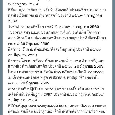
17 กรกฎาคม 2569
พิธีมอบทุนการศึกษาสำหรับนักเรียนระดับประถมศึกษาตอนปลาย
ที่สนใจเรียนทางสายวิทยาศาสตร์ ประจำปี ๒๕๖๙
1 กรกฎาคม
2569
วันต่อต้านยาเสพติดโลก ประจำปี ๒๕๖๙
1 กรกฎาคม 2569
รับรางวัลเสมา ป.ป.ส. ประเภทผลงานดีเด่น ระดับเงิน โครงการ
สถานศึกษาสีขาว ปลอดยาเสพติดและอบายมุข ประจำปีการศึกษา
๒๕๖๘
26 มิถุนายน 2569
กิจกรรม วันภาษาไทยแห่งชาติและวันสุนทรภู่ ประจำปี ๒๕๖๙
26 มิถุนายน 2569
กิจกรรมโครงการพัฒนาศักยภาพแกนนำเยาวชน ตำบลศรีสุนทร
สานพลัง ต้านภัยยาเสพติด ประจำปี ๒๕๖๙
26 มิถุนายน 2569
โครงการค่าย “เยาวชน…รักษ์พงไพร เฉลิมพระเกียรติ ๖๐ พรรษา
สมเด็จพระเทพรัตนราชสุดาฯ สยามบรมราชกุมารี” ประจำปี
๒๕๖๙
26 มิถุนายน 2569
การอบรมเชิงปฏิบัติการ “การปฐมพยาบาลเบื้องต้น และการช่วย
เหลือฟื้นคืนชีพพื้นฐาน (CPR)” ประจำปีงบประมาณ พ.ศ. ๒๕๖๙
25 มิถุนายน 2569
พิธีบำเพ็ญกุศลสวดพระพุทธมนต์ และสวดพระอภิธรรมถวายพระ
กุศลแด่ สมเด็จพระเจ้าลูกเธอ เจ้าฟ้าพัชรกิติยาภา นเรนทิราเทพย