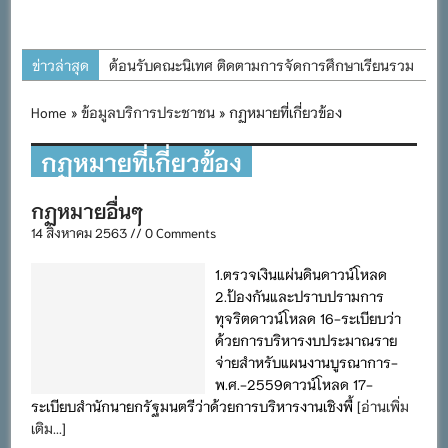
ข่าวล่าสุด
ต้อนรับคณะนิเทศ ติดตามการจัดการศึกษาเรียนรวม
ประจำปีการศึกษา ๒๕๖๙
Home
»
ข้อมูลบริการประชาชน
» กฏหมายที่เกี่ยวข้อง
การอบรมการจัดทำแผนพัฒนาการจัดการศึกษาและ
แผนปฏิบัติการประจำปีของโรงเรียนในสังกัด
กฏหมายที่เกี่ยวข้อง
สำนักงานเขตพื้นที่การศึกษาประถมศึกษาภูเก็ต
กฏหมายอื่นๆ
พิธีถวายเครื่องราชสักการะ วางพานพุ่ม และจุด
14 สิงหาคม 2563 // 0 Comments
เทียนถวายพระพรชัยมงคล เนื่องในโอกาสวันเฉลิม
พระชนมพรรษา พระบาทสมเด็จพระเจ้าอยู่หัว ๒๘
1.ตรวจเงินแผ่นดินดาวน์โหลด
กรกฎาคม ๒๕๖๙
2.ป้องกันและปราบปรามการ
ทุจริตดาวน์โหลด 16-ระเบียบว่า
กิจกรรมถวายเทียนพรรษา สืบสานพระพุทธศาสนา
ด้วยการบริหารงบประมาณราย
เนื่องในวันอาสาฬหบูชาและวันเข้าพรรษา
จ่ายสำหรับแผนงานบูรณาการ-
กิจกรรม SAFETY FOR KIDS เสริมสร้างวินัยและ
พ.ศ.-2559ดาวน์โหลด 17-
ระเบียบสำนักนายกรัฐมนตรีว่าด้วยการบริหารงานเชิงพื้
[อ่านเพิ่ม
ความปลอดภัยในการใช้รถใช้ถนน
เติม...]