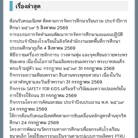
เรื่องล่าสุด
ต้อนรับคณะนิเทศ ติดตามการจัดการศึกษาเรียนรวม ประจำปีการ
ศึกษา ๒๕๖๙
5 สิงหาคม 2569
การอบรมการจัดทำแผนพัฒนาการจัดการศึกษาและแผนปฏิบัติ
การประจำปีของโรงเรียนในสังกัดสำนักงานเขตพื้นที่การศึกษา
ประถมศึกษาภูเก็ต
4 สิงหาคม 2569
พิธีถวายเครื่องราชสักการะ วางพานพุ่ม และจุดเทียนถวายพระพร
ชัยมงคล เนื่องในโอกาสวันเฉลิมพระชนมพรรษา พระบาทสมเด็จ
พระเจ้าอยู่หัว ๒๘ กรกฎาคม ๒๕๖๙
31 กรกฎาคม 2569
กิจกรรมถวายเทียนพรรษา สืบสานพระพุทธศาสนา เนื่องในวัน
อาสาฬหบูชาและวันเข้าพรรษา
31 กรกฎาคม 2569
กิจกรรม SAFETY FOR KIDS เสริมสร้างวินัยและความปลอดภัยใน
การใช้รถใช้ถนน
31 กรกฎาคม 2569
กิจกรรมโครงการคัดแยกขยะ ประจำปีงบประมาณ พ.ศ. ๒๕๖๙
24 กรกฎาคม 2569
ให้การต้อนรับคณะนิเทศติดตามการขับเคลื่อนหลักสูตรต้านทุจริต
ศึกษา
24 กรกฎาคม 2569
โครงการพัฒนานวัตกรรมทางการศึกษาเพื่อยกระดับโรงเรียน
ขนาดเล็ก โดยใช้สมรรถนะเป็นฐานตามรูปแบบการผลิตครู PTRU