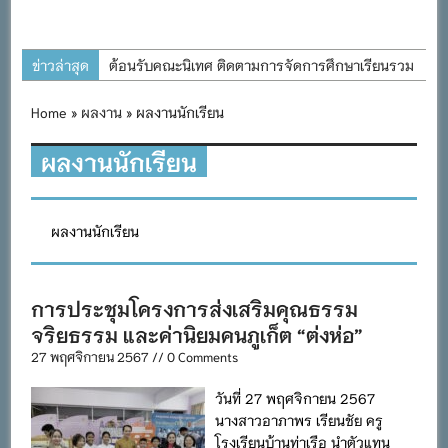
ข่าวล่าสุด
ต้อนรับคณะนิเทศ ติดตามการจัดการศึกษาเรียนรวม
ประจำปีการศึกษา ๒๕๖๙
Home
»
ผลงาน
» ผลงานนักเรียน
การอบรมการจัดทำแผนพัฒนาการจัดการศึกษาและ
แผนปฏิบัติการประจำปีของโรงเรียนในสังกัด
ผลงานนักเรียน
สำนักงานเขตพื้นที่การศึกษาประถมศึกษาภูเก็ต
พิธีถวายเครื่องราชสักการะ วางพานพุ่ม และจุด
ผลงานนักเรียน
เทียนถวายพระพรชัยมงคล เนื่องในโอกาสวันเฉลิม
พระชนมพรรษา พระบาทสมเด็จพระเจ้าอยู่หัว ๒๘
กรกฎาคม ๒๕๖๙
การประชุมโครงการส่งเสริมคุณธรรม
กิจกรรมถวายเทียนพรรษา สืบสานพระพุทธศาสนา
จริยธรรม และค่านิยมคนภูเก็ต “ต่งห่อ”
เนื่องในวันอาสาฬหบูชาและวันเข้าพรรษา
27 พฤศจิกายน 2567 // 0 Comments
กิจกรรม SAFETY FOR KIDS เสริมสร้างวินัยและ
วันที่ 27 พฤศจิกายน 2567
ความปลอดภัยในการใช้รถใช้ถนน
นางสาวอาภาพร เรียนชัย ครู
โรงเรียนบ้านท่าเรือ นำตัวแทน