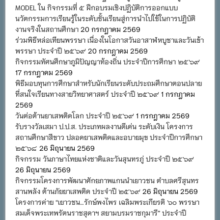
MODEL ใน กิจกรรมที่ ๕ ฝึกอบรมเชิงปฏิบัติการออกแบบ
นวัตกรรมการเรียนรู้ในระดับชั้นเรียนสู่การนำไปใช้ในการปฏิบัติ
งานจริงในสถานศึกษา
20 กรกฎาคม 2569
ร่วมพิธีหล่อเทียนพรรษา เนื่องในโอกาสวันอาสาฬหบูชาและวันเข้า
พรรษา ประจำปี ๒๕๖๙
20 กรกฎาคม 2569
กิจกรรมทัศนศึกษาภูมิปัญญาท้องถิ่น ประจำปีการศึกษา ๒๕๖๙
17 กรกฎาคม 2569
พิธีมอบทุนการศึกษาสำหรับนักเรียนระดับประถมศึกษาตอนปลาย
ที่สนใจเรียนทางสายวิทยาศาสตร์ ประจำปี ๒๕๖๙
1 กรกฎาคม
2569
วันต่อต้านยาเสพติดโลก ประจำปี ๒๕๖๙
1 กรกฎาคม 2569
รับรางวัลเสมา ป.ป.ส. ประเภทผลงานดีเด่น ระดับเงิน โครงการ
สถานศึกษาสีขาว ปลอดยาเสพติดและอบายมุข ประจำปีการศึกษา
๒๕๖๘
26 มิถุนายน 2569
กิจกรรม วันภาษาไทยแห่งชาติและวันสุนทรภู่ ประจำปี ๒๕๖๙
26 มิถุนายน 2569
กิจกรรมโครงการพัฒนาศักยภาพแกนนำเยาวชน ตำบลศรีสุนทร
สานพลัง ต้านภัยยาเสพติด ประจำปี ๒๕๖๙
26 มิถุนายน 2569
โครงการค่าย “เยาวชน…รักษ์พงไพร เฉลิมพระเกียรติ ๖๐ พรรษา
สมเด็จพระเทพรัตนราชสุดาฯ สยามบรมราชกุมารี” ประจำปี