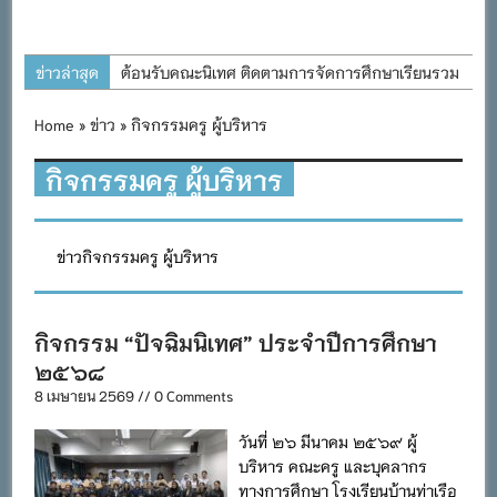
ข่าวล่าสุด
ต้อนรับคณะนิเทศ ติดตามการจัดการศึกษาเรียนรวม
ประจำปีการศึกษา ๒๕๖๙
Home
»
ข่าว
» กิจกรรมครู ผู้บริหาร
การอบรมการจัดทำแผนพัฒนาการจัดการศึกษาและ
แผนปฏิบัติการประจำปีของโรงเรียนในสังกัด
กิจกรรมครู ผู้บริหาร
สำนักงานเขตพื้นที่การศึกษาประถมศึกษาภูเก็ต
พิธีถวายเครื่องราชสักการะ วางพานพุ่ม และจุด
ข่าวกิจกรรมครู ผู้บริหาร
เทียนถวายพระพรชัยมงคล เนื่องในโอกาสวันเฉลิม
พระชนมพรรษา พระบาทสมเด็จพระเจ้าอยู่หัว ๒๘
กรกฎาคม ๒๕๖๙
กิจกรรม “ปัจฉิมนิเทศ” ประจำปีการศึกษา
กิจกรรมถวายเทียนพรรษา สืบสานพระพุทธศาสนา
๒๕๖๘
เนื่องในวันอาสาฬหบูชาและวันเข้าพรรษา
8 เมษายน 2569 // 0 Comments
กิจกรรม SAFETY FOR KIDS เสริมสร้างวินัยและ
วันที่ ๒๖ มีนาคม ๒๕๖๙ ผู้
ความปลอดภัยในการใช้รถใช้ถนน
บริหาร คณะครู และบุคลากร
ทางการศึกษา โรงเรียนบ้านท่าเรือ