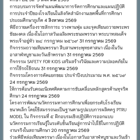
การอบรมการจัดทำแผนพัฒนาการจัดการศึกษาและแผนปฏิบัติ
การประจำปีของโรงเรียนในสังกัดสำนักงานเขตพื้นที่การศึกษา
ประถมศึกษาภูเก็ต
4 สิงหาคม 2569
พิธีถวายเครื่องราชสักการะ วางพานพุ่ม และจุดเทียนถวายพระพร
ชัยมงคล เนื่องในโอกาสวันเฉลิมพระชนมพรรษา พระบาทสมเด็จ
พระเจ้าอยู่หัว ๒๘ กรกฎาคม ๒๕๖๙
31 กรกฎาคม 2569
กิจกรรมถวายเทียนพรรษา สืบสานพระพุทธศาสนา เนื่องในวัน
อาสาฬหบูชาและวันเข้าพรรษา
31 กรกฎาคม 2569
กิจกรรม SAFETY FOR KIDS เสริมสร้างวินัยและความปลอดภัยใน
การใช้รถใช้ถนน
31 กรกฎาคม 2569
กิจกรรมโครงการคัดแยกขยะ ประจำปีงบประมาณ พ.ศ. ๒๕๖๙
24 กรกฎาคม 2569
ให้การต้อนรับคณะนิเทศติดตามการขับเคลื่อนหลักสูตรต้านทุจริต
ศึกษา
24 กรกฎาคม 2569
โครงการพัฒนานวัตกรรมทางการศึกษาเพื่อยกระดับโรงเรียน
ขนาดเล็ก โดยใช้สมรรถนะเป็นฐานตามรูปแบบการผลิตครู PTRU
MODEL ใน กิจกรรมที่ ๕ ฝึกอบรมเชิงปฏิบัติการออกแบบ
นวัตกรรมการเรียนรู้ในระดับชั้นเรียนสู่การนำไปใช้ในการปฏิบัติ
งานจริงในสถานศึกษา
20 กรกฎาคม 2569
ร่วมพิธีหล่อเทียนพรรษา เนื่องในโอกาสวันอาสาฬหบูชาและวันเข้า