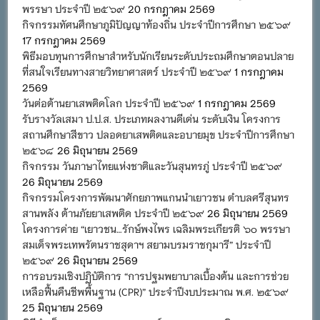
พรรษา ประจำปี ๒๕๖๙
20 กรกฎาคม 2569
กิจกรรมทัศนศึกษาภูมิปัญญาท้องถิ่น ประจำปีการศึกษา ๒๕๖๙
17 กรกฎาคม 2569
พิธีมอบทุนการศึกษาสำหรับนักเรียนระดับประถมศึกษาตอนปลาย
ที่สนใจเรียนทางสายวิทยาศาสตร์ ประจำปี ๒๕๖๙
1 กรกฎาคม
2569
วันต่อต้านยาเสพติดโลก ประจำปี ๒๕๖๙
1 กรกฎาคม 2569
รับรางวัลเสมา ป.ป.ส. ประเภทผลงานดีเด่น ระดับเงิน โครงการ
สถานศึกษาสีขาว ปลอดยาเสพติดและอบายมุข ประจำปีการศึกษา
๒๕๖๘
26 มิถุนายน 2569
กิจกรรม วันภาษาไทยแห่งชาติและวันสุนทรภู่ ประจำปี ๒๕๖๙
26 มิถุนายน 2569
กิจกรรมโครงการพัฒนาศักยภาพแกนนำเยาวชน ตำบลศรีสุนทร
สานพลัง ต้านภัยยาเสพติด ประจำปี ๒๕๖๙
26 มิถุนายน 2569
โครงการค่าย “เยาวชน…รักษ์พงไพร เฉลิมพระเกียรติ ๖๐ พรรษา
สมเด็จพระเทพรัตนราชสุดาฯ สยามบรมราชกุมารี” ประจำปี
๒๕๖๙
26 มิถุนายน 2569
การอบรมเชิงปฏิบัติการ “การปฐมพยาบาลเบื้องต้น และการช่วย
เหลือฟื้นคืนชีพพื้นฐาน (CPR)” ประจำปีงบประมาณ พ.ศ. ๒๕๖๙
25 มิถุนายน 2569