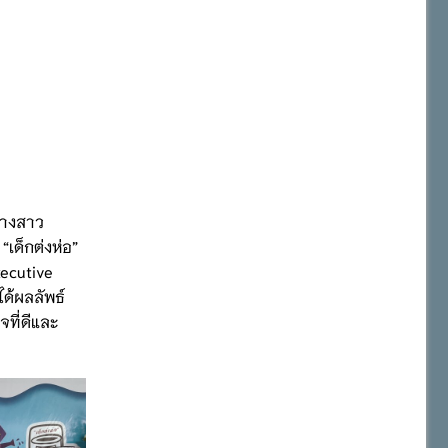
นางสาว
“เด็กต่งห่อ”
xecutive
ด้ผลลัพธ์
จที่ดีและ