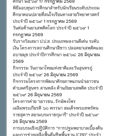
ศึกษา ๒๕๖๙
17 กรกฎาคม 2569
พิธีมอบทุนการศึกษาสำหรับนักเรียนระดับประถม
ศึกษาตอนปลายที่สนใจเรียนทางสายวิทยาศาสตร์
ประจำปี ๒๕๖๙
1 กรกฎาคม 2569
วันต่อต้านยาเสพติดโลก ประจำปี ๒๕๖๙
1
กรกฎาคม 2569
รับรางวัลเสมา ป.ป.ส. ประเภทผลงานดีเด่น ระดับ
เงิน โครงการสถานศึกษาสีขาว ปลอดยาเสพติดและ
อบายมุข ประจำปีการศึกษา ๒๕๖๘
26 มิถุนายน
2569
กิจกรรม วันภาษาไทยแห่งชาติและวันสุนทรภู่
ประจำปี ๒๕๖๙
26 มิถุนายน 2569
กิจกรรมโครงการพัฒนาศักยภาพแกนนำเยาวชน
ตำบลศรีสุนทร สานพลัง ต้านภัยยาเสพติด ประจำปี
๒๕๖๙
26 มิถุนายน 2569
โครงการค่าย “เยาวชน…รักษ์พงไพร
เฉลิมพระเกียรติ ๖๐ พรรษา สมเด็จพระเทพรัตน
ราชสุดาฯ สยามบรมราชกุมารี” ประจำปี ๒๕๖๙
26 มิถุนายน 2569
การอบรมเชิงปฏิบัติการ “การปฐมพยาบาลเบื้องต้น
และการช่วยเหลือฟื้นคืนชีพพื้นฐาน (CPR)” ประจำ