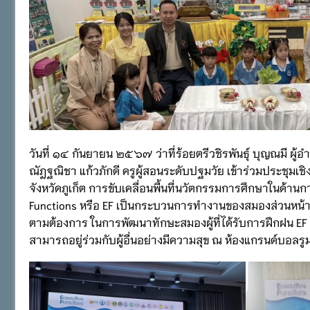
วันที่ ๑๔ กันยายน ๒๕๖๗ ว่าที่ร้อยตรีวชิรพันธุ์ บุญณมี
ณัฎฐณิชา แก้วภักดี ครูผู้สอนระดับปฐมวัย เข้าร่วมประชุมเชิ
จังหวัดภูเก็ต การขับเคลื่อนพื้นที่นวัตกรรมการศึกษาในด้านก
Functions หรือ EF เป็นกระบวนการทำงานของสมองส่วนหน้าที
ตามต้องการ ในการพัฒนาทักษะสมองผู้ที่ได้รับการฝึกฝน EF จะเ
สามารถอยู่ร่วมกับผู้อื่นอย่างมีความสุข ณ ห้องแกรนด์บอลรูม