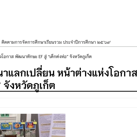
ศ ติดตามการจัดการศึกษาเรียนรวม ประจำปีการศึกษา ๒๕๖๙
ำแผนพัฒนาการจัดการศึกษาและแผนปฏิบัติการประจำปีของโรงเรียนในสังกัด
อกาส พัฒนาทักษะ EF สู่ “เด็กต่งห่อ” จังหวัดภูเก็ต
องราชสักการะ วางพานพุ่ม และจุดเทียนถวายพระพรชัยมงคล เนื่องในโอกาส
นาแลกเปลี่ยน หน้าต่างแห่งโอกา
นพรรษา สืบสานพระพุทธศาสนา เนื่องในวันอาสาฬหบูชาและวันเข้าพรรษา
 จังหวัดภูเก็ต
OR KIDS เสริมสร้างวินัยและความปลอดภัยในการใช้รถใช้ถนน