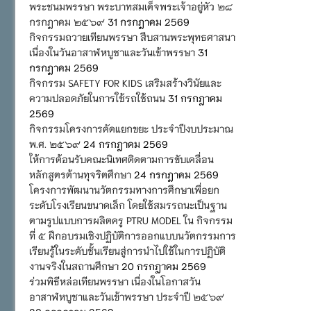
พระชนมพรรษา พระบาทสมเด็จพระเจ้าอยู่หัว ๒๘
กรกฎาคม ๒๕๖๙
31 กรกฎาคม 2569
กิจกรรมถวายเทียนพรรษา สืบสานพระพุทธศาสนา
เนื่องในวันอาสาฬหบูชาและวันเข้าพรรษา
31
กรกฎาคม 2569
กิจกรรม SAFETY FOR KIDS เสริมสร้างวินัยและ
ความปลอดภัยในการใช้รถใช้ถนน
31 กรกฎาคม
2569
กิจกรรมโครงการคัดแยกขยะ ประจำปีงบประมาณ
พ.ศ. ๒๕๖๙
24 กรกฎาคม 2569
ให้การต้อนรับคณะนิเทศติดตามการขับเคลื่อน
หลักสูตรต้านทุจริตศึกษา
24 กรกฎาคม 2569
โครงการพัฒนานวัตกรรมทางการศึกษาเพื่อยก
ระดับโรงเรียนขนาดเล็ก โดยใช้สมรรถนะเป็นฐาน
ตามรูปแบบการผลิตครู PTRU MODEL ใน กิจกรรม
ที่ ๕ ฝึกอบรมเชิงปฏิบัติการออกแบบนวัตกรรมการ
เรียนรู้ในระดับชั้นเรียนสู่การนำไปใช้ในการปฏิบัติ
งานจริงในสถานศึกษา
20 กรกฎาคม 2569
ร่วมพิธีหล่อเทียนพรรษา เนื่องในโอกาสวัน
อาสาฬหบูชาและวันเข้าพรรษา ประจำปี ๒๕๖๙