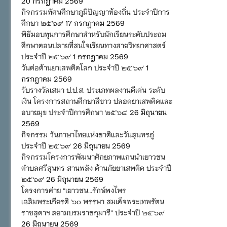
20 กรกฎาคม 2569
กิจกรรมทัศนศึกษาภูมิปัญญาท้องถิ่น ประจำปีการ
ศึกษา ๒๕๖๙
17 กรกฎาคม 2569
พิธีมอบทุนการศึกษาสำหรับนักเรียนระดับประถม
ศึกษาตอนปลายที่สนใจเรียนทางสายวิทยาศาสตร์
ประจำปี ๒๕๖๙
1 กรกฎาคม 2569
วันต่อต้านยาเสพติดโลก ประจำปี ๒๕๖๙
1
กรกฎาคม 2569
รับรางวัลเสมา ป.ป.ส. ประเภทผลงานดีเด่น ระดับ
เงิน โครงการสถานศึกษาสีขาว ปลอดยาเสพติดและ
อบายมุข ประจำปีการศึกษา ๒๕๖๘
26 มิถุนายน
2569
กิจกรรม วันภาษาไทยแห่งชาติและวันสุนทรภู่
ประจำปี ๒๕๖๙
26 มิถุนายน 2569
กิจกรรมโครงการพัฒนาศักยภาพแกนนำเยาวชน
ตำบลศรีสุนทร สานพลัง ต้านภัยยาเสพติด ประจำปี
๒๕๖๙
26 มิถุนายน 2569
โครงการค่าย “เยาวชน…รักษ์พงไพร
เฉลิมพระเกียรติ ๖๐ พรรษา สมเด็จพระเทพรัตน
ราชสุดาฯ สยามบรมราชกุมารี” ประจำปี ๒๕๖๙
26 มิถุนายน 2569