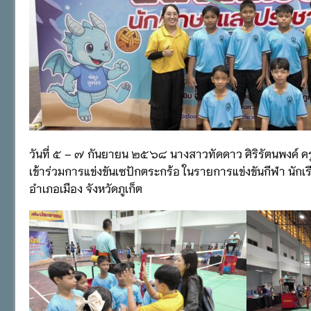
วันที่ ๕ – ๗ กันยายน ๒๕๖๘ นางสาวทัดดาว ศิริรัตนพงค์ คร
เข้าร่วมการแข่งขันเซปักตระกร้อ ในรายการแข่งขันกีฬา นั
อำเภอเมือง จังหวัดภูเก็ต