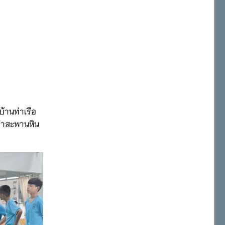
้านท่าเรือ
ีฬาสะพานหิน