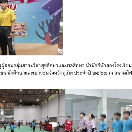
ูผู้สอนกลุ่มสาระวิชาสุขศึกษาเเละพลศึกษา นำนักกีฬาของโรงเรียนบ
กเรียน นักศึกษาและเยาวชนจังหวัดภูเก็ต ประจำปี ๒๕๖๘ ณ สนามก