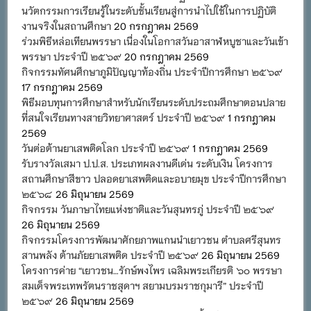
นวัตกรรมการเรียนรู้ในระดับชั้นเรียนสู่การนำไปใช้ในการปฏิบัติ
งานจริงในสถานศึกษา
20 กรกฎาคม 2569
ร่วมพิธีหล่อเทียนพรรษา เนื่องในโอกาสวันอาสาฬหบูชาและวันเข้า
พรรษา ประจำปี ๒๕๖๙
20 กรกฎาคม 2569
กิจกรรมทัศนศึกษาภูมิปัญญาท้องถิ่น ประจำปีการศึกษา ๒๕๖๙
17 กรกฎาคม 2569
พิธีมอบทุนการศึกษาสำหรับนักเรียนระดับประถมศึกษาตอนปลาย
ที่สนใจเรียนทางสายวิทยาศาสตร์ ประจำปี ๒๕๖๙
1 กรกฎาคม
2569
วันต่อต้านยาเสพติดโลก ประจำปี ๒๕๖๙
1 กรกฎาคม 2569
รับรางวัลเสมา ป.ป.ส. ประเภทผลงานดีเด่น ระดับเงิน โครงการ
สถานศึกษาสีขาว ปลอดยาเสพติดและอบายมุข ประจำปีการศึกษา
๒๕๖๘
26 มิถุนายน 2569
กิจกรรม วันภาษาไทยแห่งชาติและวันสุนทรภู่ ประจำปี ๒๕๖๙
26 มิถุนายน 2569
กิจกรรมโครงการพัฒนาศักยภาพแกนนำเยาวชน ตำบลศรีสุนทร
สานพลัง ต้านภัยยาเสพติด ประจำปี ๒๕๖๙
26 มิถุนายน 2569
โครงการค่าย “เยาวชน…รักษ์พงไพร เฉลิมพระเกียรติ ๖๐ พรรษา
สมเด็จพระเทพรัตนราชสุดาฯ สยามบรมราชกุมารี” ประจำปี
๒๕๖๙
26 มิถุนายน 2569