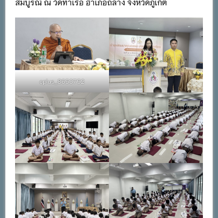
สมบูรณ์ ณ วัดท่าเรือ อำเภอถลาง จังหวัดภูเก็ต
oplus_8650752