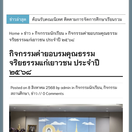
ข่าวล่าสุด
ต้อนรับคณะนิเทศ ติดตามการจัดการศึกษาเรียนรวม
ประจำปีการศึกษา ๒๕๖๙
Home
»
ข่าว
»
กิจกรรมนักเรียน
» กิจกรรมค่ายอบรมคุณธรรม
การอบรมการจัดทำแผนพัฒนาการจัดการศึกษาและ
จริยธรรมแก่เยาวชน ประจำปี ๒๕๖๘
แผนปฏิบัติการประจำปีของโรงเรียนในสังกัด
กิจกรรมค่ายอบรมคุณธรรม
สำนักงานเขตพื้นที่การศึกษาประถมศึกษาภูเก็ต
จริยธรรมแก่เยาวชน ประจำปี
พิธีถวายเครื่องราชสักการะ วางพานพุ่ม และจุด
๒๕๖๘
เทียนถวายพระพรชัยมงคล เนื่องในโอกาสวันเฉลิม
พระชนมพรรษา พระบาทสมเด็จพระเจ้าอยู่หัว ๒๘
กรกฎาคม ๒๕๖๙
Posted on
8 สิงหาคม 2568
by
admin
in
กิจกรรมนักเรียน
,
กิจกรรม
สถานศึกษา
,
ข่าว
// 0 Comments
กิจกรรมถวายเทียนพรรษา สืบสานพระพุทธศาสนา
เนื่องในวันอาสาฬหบูชาและวันเข้าพรรษา
กิจกรรม SAFETY FOR KIDS เสริมสร้างวินัยและ
ความปลอดภัยในการใช้รถใช้ถนน