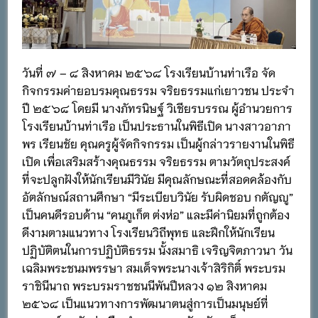
วันที่ ๗ – ๘ สิงหาคม ๒๕๖๘ โรงเรียนบ้านท่าเรือ จัด
กิจกรรมค่ายอบรมคุณธรรม จริยธรรมแก่เยาวชน ประจำ
ปี ๒๕๖๘ โดยมี นางภัทรนิษฐ์ วิเชียรบรรณ ผู้อำนวยการ
โรงเรียนบ้านท่าเรือ เป็นประธานในพิธีเปิด นางสาวอาภา
พร เรียนชัย คุณครูผู้จัดกิจกรรม เป็นผู้กล่าวรายงานในพิธี
เปิด เพื่อเสริมสร้างคุณธรรม จริยธรรม ตามวัตถุประสงค์
ที่จะปลูกฝังให้นักเรียนมีวินัย มีคุณลักษณะที่สอดคล้องกับ
อัตลักษณ์สถานศึกษา “มีระเบียบวินัย รับผิดชอบ กตัญญู”
เป็นคนดีรอบด้าน “คนภูเก็ต ต่งห่อ” และมีค่านิยมที่ถูกต้อง
ดีงามตามแนวทาง โรงเรียนวิถีพุทธ และฝึกให้นักเรียน
ปฏิบัติตนในการปฏิบัติธรรม นั้งสมาธิ เจริญจิตภาวนา วัน
เฉลิมพระชนมพรรษา สมเด็จพระนางเจ้าสิริกิติ์ พระบรม
ราชินีนาถ พระบรมราชชนนีพันปีหลวง ๑๒ สิงหาคม
๒๕๖๘ เป็นแนวทางการพัฒนาตนสู่การเป็นมนุษย์ที่