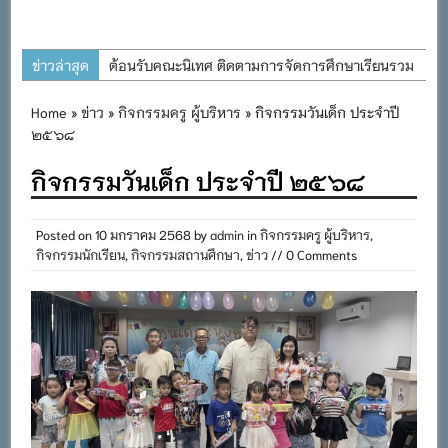
ข่าวล่าสุด
ต้อนรับคณะนิเทศ ติดตามการจัดการศึกษาเรียนรวม
ประจำปีการศึกษา ๒๕๖๙
Home
»
ข่าว
»
กิจกรรมครู ผู้บริหาร
» กิจกรรมวันเด็ก ประจำปี
การอบรมการจัดทำแผนพัฒนาการจัดการศึกษาและ
๒๕๖๘
แผนปฏิบัติการประจำปีของโรงเรียนในสังกัด
กิจกรรมวันเด็ก ประจำปี ๒๕๖๘
สำนักงานเขตพื้นที่การศึกษาประถมศึกษาภูเก็ต
พิธีถวายเครื่องราชสักการะ วางพานพุ่ม และจุด
Posted on
10 มกราคม 2568
by
admin
in
กิจกรรมครู ผู้บริหาร
,
เทียนถวายพระพรชัยมงคล เนื่องในโอกาสวันเฉลิม
กิจกรรมนักเรียน
,
กิจกรรมสถานศึกษา
,
ข่าว
// 0 Comments
พระชนมพรรษา พระบาทสมเด็จพระเจ้าอยู่หัว ๒๘
กรกฎาคม ๒๕๖๙
กิจกรรมถวายเทียนพรรษา สืบสานพระพุทธศาสนา
เนื่องในวันอาสาฬหบูชาและวันเข้าพรรษา
กิจกรรม SAFETY FOR KIDS เสริมสร้างวินัยและ
ความปลอดภัยในการใช้รถใช้ถนน