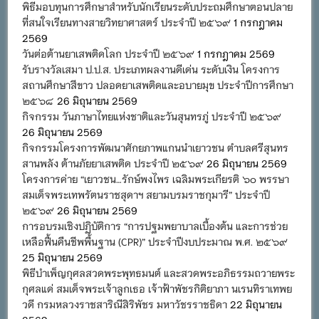
พิธีมอบทุนการศึกษาสำหรับนักเรียนระดับประถมศึกษาตอนปลาย
ที่สนใจเรียนทางสายวิทยาศาสตร์ ประจำปี ๒๕๖๙
1 กรกฎาคม
2569
วันต่อต้านยาเสพติดโลก ประจำปี ๒๕๖๙
1 กรกฎาคม 2569
รับรางวัลเสมา ป.ป.ส. ประเภทผลงานดีเด่น ระดับเงิน โครงการ
สถานศึกษาสีขาว ปลอดยาเสพติดและอบายมุข ประจำปีการศึกษา
๒๕๖๘
26 มิถุนายน 2569
กิจกรรม วันภาษาไทยแห่งชาติและวันสุนทรภู่ ประจำปี ๒๕๖๙
26 มิถุนายน 2569
กิจกรรมโครงการพัฒนาศักยภาพแกนนำเยาวชน ตำบลศรีสุนทร
สานพลัง ต้านภัยยาเสพติด ประจำปี ๒๕๖๙
26 มิถุนายน 2569
โครงการค่าย “เยาวชน…รักษ์พงไพร เฉลิมพระเกียรติ ๖๐ พรรษา
สมเด็จพระเทพรัตนราชสุดาฯ สยามบรมราชกุมารี” ประจำปี
๒๕๖๙
26 มิถุนายน 2569
การอบรมเชิงปฏิบัติการ “การปฐมพยาบาลเบื้องต้น และการช่วย
เหลือฟื้นคืนชีพพื้นฐาน (CPR)” ประจำปีงบประมาณ พ.ศ. ๒๕๖๙
25 มิถุนายน 2569
พิธีบำเพ็ญกุศลสวดพระพุทธมนต์ และสวดพระอภิธรรมถวายพระ
กุศลแด่ สมเด็จพระเจ้าลูกเธอ เจ้าฟ้าพัชรกิติยาภา นเรนทิราเทพย
วดี กรมหลวงราชสาริณีสิริพัชร มหาวัชรราชธิดา
22 มิถุนายน