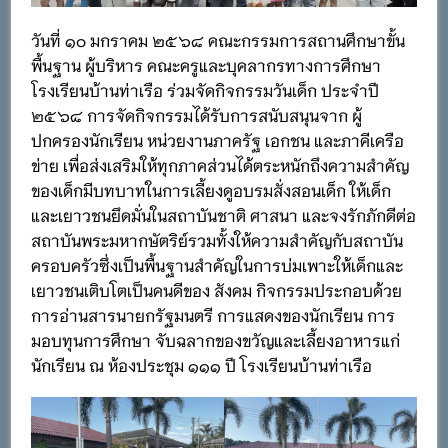
วันที่ ๑๐ มกราคม ๒๕๖๘ คณะกรรมการสถานศึกษาขั้น
พื้นฐาน ผู้บริหาร คณะครูและบุคลากรทางการศึกษา
โรงเรียนบ้านท่าเรือ ร่วมจัดกิจกรรมวันเด็ก ประจำปี
๒๕๖๘ การจัดกิจกรรมได้รับการสนับสนุนจาก ผู้
ปกครองนักเรียน หน่วยงานภาครัฐ เอกชน และภาคีเครือ
ข่าย เพื่อส่งเสริมให้ทุกภาคส่วนได้ตระหนักถึงความสำคัญ
ของเด็กมีบทบาทในการเลี้ยงดูอบรมสั่งสอนเด็ก ให้เด็ก
และเยาวชนยึดมั่นในสถาบันชาติ ศาสนา และจงรักภักดีต่อ
สถาบันพระมหากษัตริย์รวมทั้งให้ความสำคัญกับสถาบัน
ครอบครัวซึ่งเป็นพื้นฐานสำคัญในการบ่มเพาะให้เด็กและ
เยาวชนเติบโตเป็นคนดีของ สังคม กิจกรรมประกอบด้วย
การอ่านสารนายกรัฐมนตรี การแสดงของนักเรียน การ
มอบทุนการศึกษา จับฉลากของขวัญและเลี้ยงอาหารแก่
นักเรียน ณ ห้องประชุม ๑๑๑ ปี โรงเรียนบ้านท่าเรือ