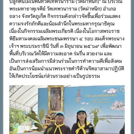
ปลูกต้นไม้ในพื้นที่วัดเทพวนาราม (วัดม่าหนิก)” ณ บริเวณ
พระมหาธาตุเจดีย์ วัดเทพวนาราม (วัดม่าหนิก) อำเภอ
ถลาง จังหวัดภูเก็ต กิจกรรมดังกล่าวจัดขึ้นเพื่อร่วมแสดง
ความจงรักภักดีและน้อมสำนึกในพระมหากรุณาธิคุณ
เนื่องในกิจกรรมเฉลิมพระเกียรติ เนื่องในโอกาสพระราช
พิธีมหามงคลเฉลิมพระชนมพรรษา ๔ รอบ สมเด็จพระนาง
เจ้าฯ พระบรมราชินี วันที่ ๓ มิถุนายน ๒๕๖๙ เพื่อพัฒนา
พื้นที่บริเวณวัดให้มีความสะอาด ร่มรื่น สวยงาม และ
เป็นการส่งเสริมการมีส่วนร่วมในการทำความดีเพื่อสังคม
อันเป็นการน้อมนำแนวพระราชดำริด้านจิตอาสามาปฏิบัติ
ให้เกิดประโยชน์แก่ส่วนรวมอย่างเป็นรูปธรรม