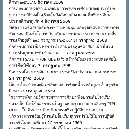
ศึกษา ๒๕๖๙
5 สิงหาคม 2569
การอบรมการจัดทำแผนพัฒนาการจัดการศึกษาและแผนปฏิบัติ
การประจำปีของโรงเรียนในสังกัดสำนักงานเขตพื้นที่การศึกษา
ประถมศึกษาภูเก็ต
4 สิงหาคม 2569
พิธีถวายเครื่องราชสักการะ วางพานพุ่ม และจุดเทียนถวายพระพร
ชัยมงคล เนื่องในโอกาสวันเฉลิมพระชนมพรรษา พระบาทสมเด็จ
พระเจ้าอยู่หัว ๒๘ กรกฎาคม ๒๕๖๙
31 กรกฎาคม 2569
กิจกรรมถวายเทียนพรรษา สืบสานพระพุทธศาสนา เนื่องในวัน
อาสาฬหบูชาและวันเข้าพรรษา
31 กรกฎาคม 2569
กิจกรรม SAFETY FOR KIDS เสริมสร้างวินัยและความปลอดภัยใน
การใช้รถใช้ถนน
31 กรกฎาคม 2569
กิจกรรมโครงการคัดแยกขยะ ประจำปีงบประมาณ พ.ศ. ๒๕๖๙
24 กรกฎาคม 2569
ให้การต้อนรับคณะนิเทศติดตามการขับเคลื่อนหลักสูตรต้านทุจริต
ศึกษา
24 กรกฎาคม 2569
โครงการพัฒนานวัตกรรมทางการศึกษาเพื่อยกระดับโรงเรียน
ขนาดเล็ก โดยใช้สมรรถนะเป็นฐานตามรูปแบบการผลิตครู PTRU
MODEL ใน กิจกรรมที่ ๕ ฝึกอบรมเชิงปฏิบัติการออกแบบ
นวัตกรรมการเรียนรู้ในระดับชั้นเรียนสู่การนำไปใช้ในการปฏิบัติ
งานจริงในสถานศึกษา
20 กรกฎาคม 2569
ร่วมพิธีหล่อเทียนพรรษา เนื่องในโอกาสวันอาสาฬหบูชาและวันเข้า