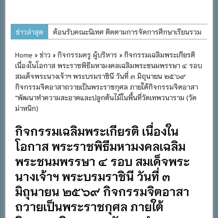
ข่าวล่าสุด
ต้อนรับคณะนิเทศ ติดตามการจัดการศึกษาเรียนรวม
ประจำปีการศึกษา ๒๕๖๙
Home
»
ข่าว
»
กิจกรรมครู ผู้บริหาร
» กิจกรรมเฉลิมพระเกียรติ
การอบรมการจัดทำแผนพัฒนาการจัดการศึกษาและ
เนื่องในโอกาส พระราชพิธีมหามงคลเฉลิมพระชนมพรรษา ๔ รอบ
แผนปฏิบัติการประจำปีของโรงเรียนในสังกัด
สมเด็จพระนางเจ้าฯ พระบรมราชินี วันที่ ๓ มิถุนายน ๒๕๖๙
กิจกรรมจิตอาสาถวายเป็นพระราชกุศล ภายใต้กิจกรรมจิตอาสา
สำนักงานเขตพื้นที่การศึกษาประถมศึกษาภูเก็ต
“พัฒนาทำความสะอาดและปลูกต้นไม้ในพื้นที่วัดเทพวนาราม (วัด
พิธีถวายเครื่องราชสักการะ วางพานพุ่ม และจุด
ม่าหนิก)
เทียนถวายพระพรชัยมงคล เนื่องในโอกาสวันเฉลิม
กิจกรรมเฉลิมพระเกียรติ เนื่องใน
พระชนมพรรษา พระบาทสมเด็จพระเจ้าอยู่หัว ๒๘
โอกาส พระราชพิธีมหามงคลเฉลิม
กรกฎาคม ๒๕๖๙
พระชนมพรรษา ๔ รอบ สมเด็จพระ
กิจกรรมถวายเทียนพรรษา สืบสานพระพุทธศาสนา
เนื่องในวันอาสาฬหบูชาและวันเข้าพรรษา
นางเจ้าฯ พระบรมราชินี วันที่ ๓
กิจกรรม SAFETY FOR KIDS เสริมสร้างวินัยและ
มิถุนายน ๒๕๖๙ กิจกรรมจิตอาสา
ความปลอดภัยในการใช้รถใช้ถนน
ถวายเป็นพระราชกุศล ภายใต้