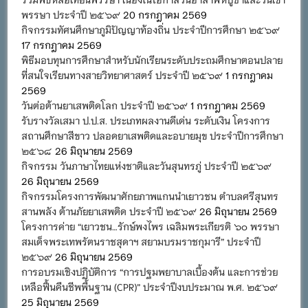
พรรษา ประจำปี ๒๕๖๙
20 กรกฎาคม 2569
กิจกรรมทัศนศึกษาภูมิปัญญาท้องถิ่น ประจำปีการศึกษา ๒๕๖๙
17 กรกฎาคม 2569
พิธีมอบทุนการศึกษาสำหรับนักเรียนระดับประถมศึกษาตอนปลาย
ที่สนใจเรียนทางสายวิทยาศาสตร์ ประจำปี ๒๕๖๙
1 กรกฎาคม
2569
วันต่อต้านยาเสพติดโลก ประจำปี ๒๕๖๙
1 กรกฎาคม 2569
รับรางวัลเสมา ป.ป.ส. ประเภทผลงานดีเด่น ระดับเงิน โครงการ
สถานศึกษาสีขาว ปลอดยาเสพติดและอบายมุข ประจำปีการศึกษา
๒๕๖๘
26 มิถุนายน 2569
กิจกรรม วันภาษาไทยแห่งชาติและวันสุนทรภู่ ประจำปี ๒๕๖๙
26 มิถุนายน 2569
กิจกรรมโครงการพัฒนาศักยภาพแกนนำเยาวชน ตำบลศรีสุนทร
สานพลัง ต้านภัยยาเสพติด ประจำปี ๒๕๖๙
26 มิถุนายน 2569
โครงการค่าย “เยาวชน…รักษ์พงไพร เฉลิมพระเกียรติ ๖๐ พรรษา
สมเด็จพระเทพรัตนราชสุดาฯ สยามบรมราชกุมารี” ประจำปี
๒๕๖๙
26 มิถุนายน 2569
การอบรมเชิงปฏิบัติการ “การปฐมพยาบาลเบื้องต้น และการช่วย
เหลือฟื้นคืนชีพพื้นฐาน (CPR)” ประจำปีงบประมาณ พ.ศ. ๒๕๖๙
25 มิถุนายน 2569