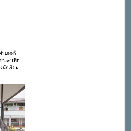
ลตำบลศรี
๒๕๖๙ เพื่อ
งนักเรียน