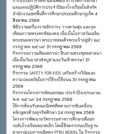
การอบรมการจัดทำแผนพัฒนาการจัดการศึกษา
และแผนปฏิบัติการประจำปีของโรงเรียนในสังกัด
สำนักงานเขตพื้นที่การศึกษาประถมศึกษาภูเก็ต
4
สิงหาคม 2569
พิธีถวายเครื่องราชสักการะ วางพานพุ่ม และจุด
เทียนถวายพระพรชัยมงคล เนื่องในโอกาสวันเฉลิม
พระชนมพรรษา พระบาทสมเด็จพระเจ้าอยู่หัว ๒๘
กรกฎาคม ๒๕๖๙
31 กรกฎาคม 2569
กิจกรรมถวายเทียนพรรษา สืบสานพระพุทธศาสนา
เนื่องในวันอาสาฬหบูชาและวันเข้าพรรษา
31
กรกฎาคม 2569
กิจกรรม SAFETY FOR KIDS เสริมสร้างวินัยและ
ความปลอดภัยในการใช้รถใช้ถนน
31 กรกฎาคม
2569
กิจกรรมโครงการคัดแยกขยะ ประจำปีงบประมาณ
พ.ศ. ๒๕๖๙
24 กรกฎาคม 2569
ให้การต้อนรับคณะนิเทศติดตามการขับเคลื่อน
หลักสูตรต้านทุจริตศึกษา
24 กรกฎาคม 2569
โครงการพัฒนานวัตกรรมทางการศึกษาเพื่อยก
ระดับโรงเรียนขนาดเล็ก โดยใช้สมรรถนะเป็นฐาน
ตามรูปแบบการผลิตครู PTRU MODEL ใน กิจกรรม