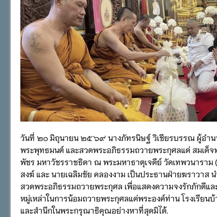
วันที่ ๒๐ มิถุนายน ๒๕๖๙ นางภัทรนิษฐ์ วิเชียรบรรณ ผู้อำน
พระพุทธมนต์ และสวดพระอภิธรรมถวายพระกุศลแด่ สมเด็จพระ
พัชร มหาวัชรราชธิดา ณ พระมหาธาตุเจดีย์ วัดเทพวนาราม
สงฆ์ และ นายเฉลิมชัย คลองงาม เป็นประธานฝ่ายฆราวาส นำ
สวดพระอภิธรรมถวายพระกุศล เพื่อแสดงความจงรักภักดีแล
หมู่เหล่าในการน้อมถวายพระกุศลแด่พระองค์ท่าน โรงเรียน
และสำนึกในพระกรุณาธิคุณอย่างหาที่สุดมิได้.