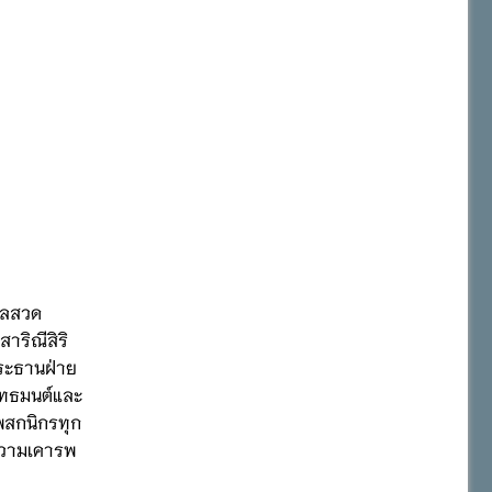
ุศลสวด
าริณีสิริ
ระธานฝ่าย
ุทธมนต์และ
พสกนิกรทุก
ความเคารพ