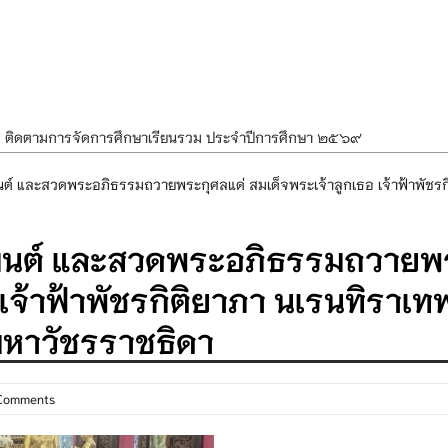
ศ ติดตามการจัดการศึกษาเรียนรวม ประจำปีการศึกษา ๒๕๖๙
ำแผนพัฒนาการจัดการศึกษาและแผนปฏิบัติการประจำปีของโรงเรียนในสังกัด
ต์ และสวดพระอภิธรรมถวายพระกุศลแด่ สมเด็จพระเจ้าลูกเธอ เจ้าฟ้าพัชรกิ
องราชสักการะ วางพานพุ่ม และจุดเทียนถวายพระพรชัยมงคล เนื่องในโอกาส
ธมนต์ และสวดพระอภิธรรมถวายพ
นพรรษา สืบสานพระพุทธศาสนา เนื่องในวันอาสาฬหบูชาและวันเข้าพรรษา
OR KIDS เสริมสร้างวินัยและความปลอดภัยในการใช้รถใช้ถนน
 เจ้าฟ้าพัชรกิติยาภา นเรนทิราเท
มหาวัชรราชธิดา
 Comments