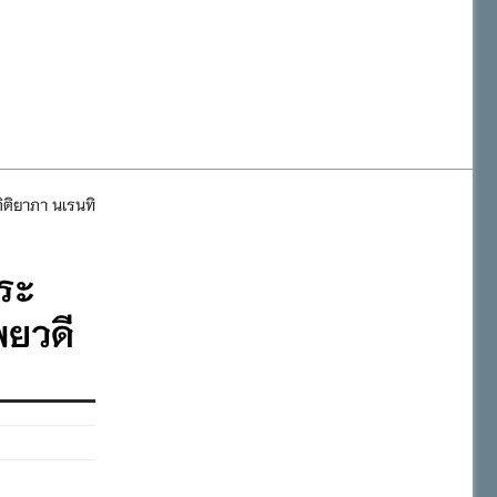
สำนักงานเขตพื้นที่การศึกษาประถมศึกษาภูเก็ต
ติยาภา นเรนทิ
วันเฉลิมพระชนมพรรษา พระบาทสมเด็จพระเจ้าอยู่หัว ๒๘ กรกฎาคม
ระ
พยวดี