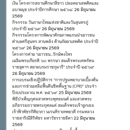
เงิน โครงการสถานศึกษาสีขาว ปลอดยาเสพติดและ
อบายมุข ประจำปีการศึกษา ๒๕๖๘
26 มิถุนายน
2569
กิจกรรม วันภาษาไทยแห่งชาติและวันสุนทรภู่
ประจำปี ๒๕๖๙
26 มิถุนายน 2569
กิจกรรมโครงการพัฒนาศักยภาพแกนนำเยาวชน
ตำบลศรีสุนทร สานพลัง ต้านภัยยาเสพติด ประจำปี
๒๕๖๙
26 มิถุนายน 2569
โครงการค่าย “เยาวชน…รักษ์พงไพร
เฉลิมพระเกียรติ ๖๐ พรรษา สมเด็จพระเทพรัตน
ราชสุดาฯ สยามบรมราชกุมารี” ประจำปี ๒๕๖๙
26 มิถุนายน 2569
การอบรมเชิงปฏิบัติการ “การปฐมพยาบาลเบื้องต้น
และการช่วยเหลือฟื้นคืนชีพพื้นฐาน (CPR)” ประจำ
ปีงบประมาณ พ.ศ. ๒๕๖๙
25 มิถุนายน 2569
พิธีบำเพ็ญกุศลสวดพระพุทธมนต์ และสวดพระ
อภิธรรมถวายพระกุศลแด่ สมเด็จพระเจ้าลูกเธอ
เจ้าฟ้าพัชรกิติยาภา นเรนทิราเทพยวดี กรมหลวง
ราชสาริณีสิริพัชร มหาวัชรราชธิดา
22 มิถุนายน
2569