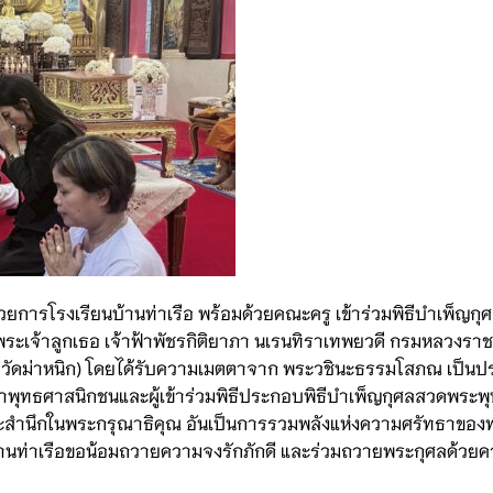
วยการโรงเรียนบ้านท่าเรือ พร้อมด้วยคณะครู เข้าร่วมพิธีบำเพ็ญก
เจ้าลูกเธอ เจ้าฟ้าพัชรกิติยาภา นเรนทิราเทพยวดี กรมหลวงราชส
 (วัดม่าหนิก) โดยได้รับความเมตตาจาก พระวชินะธรรมโสภณ เป็นป
พุทธศาสนิกชนและผู้เข้าร่วมพิธีประกอบพิธีบำเพ็ญกุศลสวดพระพ
ะสำนึกในพระกรุณาธิคุณ อันเป็นการรวมพลังแห่งความศรัทธาของ
บ้านท่าเรือขอน้อมถวายความจงรักภักดี และร่วมถวายพระกุศลด้วย