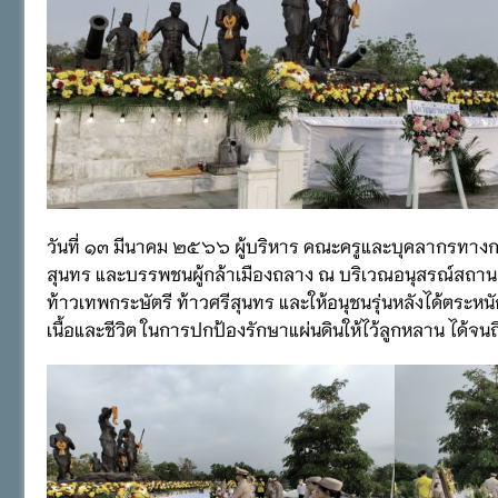
วันที่ ๑๓ มีนาคม ๒๕๖๖ ผู้บริหาร คณะครูและบุคลากรทางกา
สุนทร และบรรพชนผู้กล้าเมืองถลาง ณ บริเวณอนุสรณ์สถานเมือ
ท้าวเทพกระษัตรี ท้าวศรีสุนทร และให้อนุชนรุ่นหลังได้ตระ
เนื้อและชีวิต ในการปกป้องรักษาแผ่นดินให้ไว้ลูกหลาน ได้จนถึง