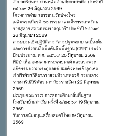
ตำบลศรีสุนทร สานพลัง ต้านภัยยาเสพติด ประจำปี
๒๕๖๙
26 มิถุนายน 2569
โครงการค่าย “เยาวชน…รักษ์พงไพร
เฉลิมพระเกียรติ ๖๐ พรรษา สมเด็จพระเทพรัตน
ราชสุดาฯ สยามบรมราชกุมารี” ประจำปี ๒๕๖๙
26 มิถุนายน 2569
การอบรมเชิงปฏิบัติการ “การปฐมพยาบาลเบื้องต้น
และการช่วยเหลือฟื้นคืนชีพพื้นฐาน (CPR)” ประจำ
ปีงบประมาณ พ.ศ. ๒๕๖๙
25 มิถุนายน 2569
พิธีบำเพ็ญกุศลสวดพระพุทธมนต์ และสวดพระ
อภิธรรมถวายพระกุศลแด่ สมเด็จพระเจ้าลูกเธอ
เจ้าฟ้าพัชรกิติยาภา นเรนทิราเทพยวดี กรมหลวง
ราชสาริณีสิริพัชร มหาวัชรราชธิดา
22 มิถุนายน
2569
ประชุมคณะกรรมการสถานศึกษาขั้นพื้นฐาน
โรงเรียนบ้านท่าเรือ ครั้งที่ ๑/๒๕๖๙
19 มิถุนายน
2569
รับการสนับสนุนเครื่องดนตรีไทย
19 มิถุนายน
2569