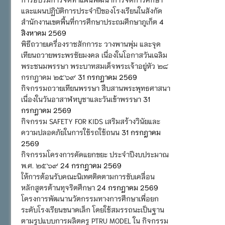
และแผนปฏิบัติการประจำปีของโรงเรียนในสังกัด
สำนักงานเขตพื้นที่การศึกษาประถมศึกษาภูเก็ต
4
สิงหาคม 2569
พิธีถวายเครื่องราชสักการะ วางพานพุ่ม และจุด
เทียนถวายพระพรชัยมงคล เนื่องในโอกาสวันเฉลิม
พระชนมพรรษา พระบาทสมเด็จพระเจ้าอยู่หัว ๒๘
กรกฎาคม ๒๕๖๙
31 กรกฎาคม 2569
กิจกรรมถวายเทียนพรรษา สืบสานพระพุทธศาสนา
เนื่องในวันอาสาฬหบูชาและวันเข้าพรรษา
31
กรกฎาคม 2569
กิจกรรม SAFETY FOR KIDS เสริมสร้างวินัยและ
ความปลอดภัยในการใช้รถใช้ถนน
31 กรกฎาคม
2569
กิจกรรมโครงการคัดแยกขยะ ประจำปีงบประมาณ
พ.ศ. ๒๕๖๙
24 กรกฎาคม 2569
ให้การต้อนรับคณะนิเทศติดตามการขับเคลื่อน
หลักสูตรต้านทุจริตศึกษา
24 กรกฎาคม 2569
โครงการพัฒนานวัตกรรมทางการศึกษาเพื่อยก
ระดับโรงเรียนขนาดเล็ก โดยใช้สมรรถนะเป็นฐาน
ตามรูปแบบการผลิตครู PTRU MODEL ใน กิจกรรม