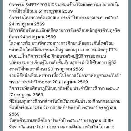
กิจกรรม SAFETY FOR KIDS เสริมสร้างวินัยและความปลอดภัยใน
การใช้รถใช้ถนน
31 กรกฎาคม 2569
กิจกรรมโครงการคัดแยกขยะ ประจำปีงบประมาณ พ.ศ. ๒๕๖๙
24 กรกฎาคม 2569
ให้การต้อนรับคณะนิเทศติดตามการขับเคลื่อนหลักสูตรต้านทุจริต
ศึกษา
24 กรกฎาคม 2569
โครงการพัฒนานวัตกรรมทางการศึกษาเพื่อยกระดับโรงเรียน
ขนาดเล็ก โดยใช้สมรรถนะเป็นฐานตามรูปแบบการผลิตครู PTRU
MODEL ใน กิจกรรมที่ ๕ ฝึกอบรมเชิงปฏิบัติการออกแบบ
นวัตกรรมการเรียนรู้ในระดับชั้นเรียนสู่การนำไปใช้ในการปฏิบัติ
งานจริงในสถานศึกษา
20 กรกฎาคม 2569
ร่วมพิธีหล่อเทียนพรรษา เนื่องในโอกาสวันอาสาฬหบูชาและวันเข้า
พรรษา ประจำปี ๒๕๖๙
20 กรกฎาคม 2569
กิจกรรมทัศนศึกษาภูมิปัญญาท้องถิ่น ประจำปีการศึกษา ๒๕๖๙
17 กรกฎาคม 2569
พิธีมอบทุนการศึกษาสำหรับนักเรียนระดับประถมศึกษาตอนปลาย
ที่สนใจเรียนทางสายวิทยาศาสตร์ ประจำปี ๒๕๖๙
1 กรกฎาคม
2569
วันต่อต้านยาเสพติดโลก ประจำปี ๒๕๖๙
1 กรกฎาคม 2569
รับรางวัลเสมา ป.ป.ส. ประเภทผลงานดีเด่น ระดับเงิน โครงการ