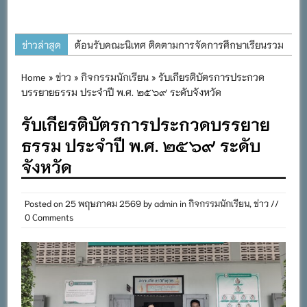
ข่าวล่าสุด
ต้อนรับคณะนิเทศ ติดตามการจัดการศึกษาเรียนรวม
ประจำปีการศึกษา ๒๕๖๙
Home
»
ข่าว
»
กิจกรรมนักเรียน
» รับเกียรติบัตรการประกวด
การอบรมการจัดทำแผนพัฒนาการจัดการศึกษาและ
บรรยายธรรม ประจำปี พ.ศ. ๒๕๖๙ ระดับจังหวัด
แผนปฏิบัติการประจำปีของโรงเรียนในสังกัด
รับเกียรติบัตรการประกวดบรรยาย
สำนักงานเขตพื้นที่การศึกษาประถมศึกษาภูเก็ต
ธรรม ประจำปี พ.ศ. ๒๕๖๙ ระดับ
พิธีถวายเครื่องราชสักการะ วางพานพุ่ม และจุด
จังหวัด
เทียนถวายพระพรชัยมงคล เนื่องในโอกาสวันเฉลิม
พระชนมพรรษา พระบาทสมเด็จพระเจ้าอยู่หัว ๒๘
กรกฎาคม ๒๕๖๙
Posted on
25 พฤษภาคม 2569
by
admin
in
กิจกรรมนักเรียน
,
ข่าว
//
0 Comments
กิจกรรมถวายเทียนพรรษา สืบสานพระพุทธศาสนา
เนื่องในวันอาสาฬหบูชาและวันเข้าพรรษา
กิจกรรม SAFETY FOR KIDS เสริมสร้างวินัยและ
ความปลอดภัยในการใช้รถใช้ถนน