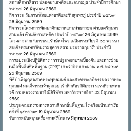
สถานศึกษาสีขาว ปลอดยาเสพติดและอบายมุข ประจำปีการศึกษา
๒๕๖๘
26 มิถุนายน 2569
กิจกรรม วันภาษาไทยแห่งชาติและวันสุนทรภู่ ประจำปี ๒๕๖๙
26 มิถุนายน 2569
กิจกรรมโครงการพัฒนาศักยภาพแกนนำเยาวชน ตำบลศรีสุนทร
สานพลัง ต้านภัยยาเสพติด ประจำปี ๒๕๖๙
26 มิถุนายน 2569
โครงการค่าย “เยาวชน…รักษ์พงไพร เฉลิมพระเกียรติ ๖๐ พรรษา
สมเด็จพระเทพรัตนราชสุดาฯ สยามบรมราชกุมารี” ประจำปี
๒๕๖๙
26 มิถุนายน 2569
การอบรมเชิงปฏิบัติการ “การปฐมพยาบาลเบื้องต้น และการช่วย
เหลือฟื้นคืนชีพพื้นฐาน (CPR)” ประจำปีงบประมาณ พ.ศ. ๒๕๖๙
25 มิถุนายน 2569
พิธีบำเพ็ญกุศลสวดพระพุทธมนต์ และสวดพระอภิธรรมถวายพระ
กุศลแด่ สมเด็จพระเจ้าลูกเธอ เจ้าฟ้าพัชรกิติยาภา นเรนทิราเทพย
วดี กรมหลวงราชสาริณีสิริพัชร มหาวัชรราชธิดา
22 มิถุนายน
2569
ประชุมคณะกรรมการสถานศึกษาขั้นพื้นฐาน โรงเรียนบ้านท่าเรือ
ครั้งที่ ๑/๒๕๖๙
19 มิถุนายน 2569
รับการสนับสนุนเครื่องดนตรีไทย
19 มิถุนายน 2569