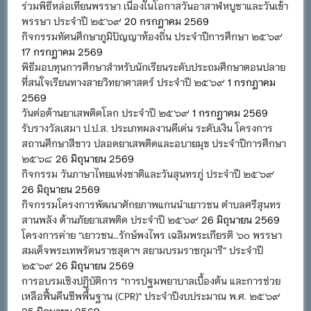
ร่วมพิธีหล่อเทียนพรรษา เนื่องในโอกาสวันอาสาฬหบูชาและวันเข้า
พรรษา ประจำปี ๒๕๖๙
20 กรกฎาคม 2569
กิจกรรมทัศนศึกษาภูมิปัญญาท้องถิ่น ประจำปีการศึกษา ๒๕๖๙
17 กรกฎาคม 2569
พิธีมอบทุนการศึกษาสำหรับนักเรียนระดับประถมศึกษาตอนปลาย
ที่สนใจเรียนทางสายวิทยาศาสตร์ ประจำปี ๒๕๖๙
1 กรกฎาคม
2569
วันต่อต้านยาเสพติดโลก ประจำปี ๒๕๖๙
1 กรกฎาคม 2569
รับรางวัลเสมา ป.ป.ส. ประเภทผลงานดีเด่น ระดับเงิน โครงการ
สถานศึกษาสีขาว ปลอดยาเสพติดและอบายมุข ประจำปีการศึกษา
๒๕๖๘
26 มิถุนายน 2569
กิจกรรม วันภาษาไทยแห่งชาติและวันสุนทรภู่ ประจำปี ๒๕๖๙
26 มิถุนายน 2569
กิจกรรมโครงการพัฒนาศักยภาพแกนนำเยาวชน ตำบลศรีสุนทร
สานพลัง ต้านภัยยาเสพติด ประจำปี ๒๕๖๙
26 มิถุนายน 2569
โครงการค่าย “เยาวชน…รักษ์พงไพร เฉลิมพระเกียรติ ๖๐ พรรษา
สมเด็จพระเทพรัตนราชสุดาฯ สยามบรมราชกุมารี” ประจำปี
๒๕๖๙
26 มิถุนายน 2569
การอบรมเชิงปฏิบัติการ “การปฐมพยาบาลเบื้องต้น และการช่วย
เหลือฟื้นคืนชีพพื้นฐาน (CPR)” ประจำปีงบประมาณ พ.ศ. ๒๕๖๙