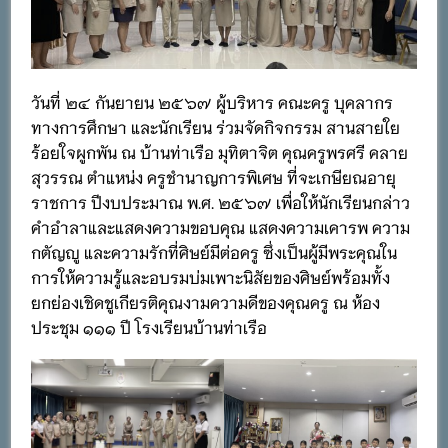
วันที่ ๒๔ กันยายน ๒๕๖๗ ผู้บริหาร คณะครู บุคลากร
ทางการศึกษา และนักเรียน ร่วมจัดกิจกรรม สานสายใย
ร้อยใจผูกพัน ณ บ้านท่าเรือ มุทิตาจิต คุณครูพรศรี คลาย
สุวรรณ ตำแหน่ง ครูชำนาญการพิเศษ ที่จะเกษียณอายุ
ราชการ ปีงบประมาณ พ.ศ. ๒๕๖๗ เพื่อให้นักเรียนกล่าว
คำอำลาและแสดงความขอบคุณ แสดงความเคารพ ความ
กตัญญู และความรักที่ศิษย์มีต่อครู ซึ่งเป็นผู้มีพระคุณใน
การให้ความรู้และอบรมบ่มเพาะนิสัยของศิษย์พร้อมทั้ง
ยกย่องเชิดชูเกียรติคุณงามความดีของคุณครู ณ ห้อง
ประชุม ๑๑๑ ปี โรงเรียนบ้านท่าเรือ