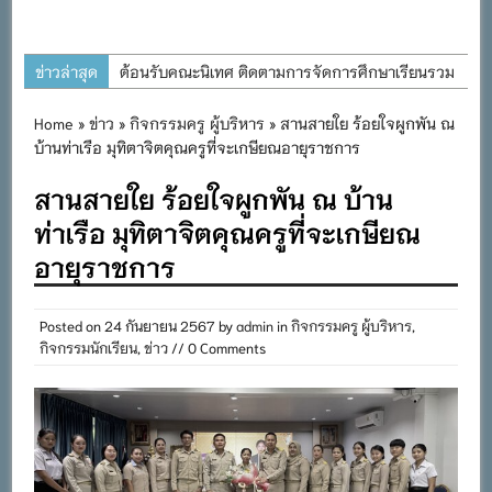
ข่าวล่าสุด
ต้อนรับคณะนิเทศ ติดตามการจัดการศึกษาเรียนรวม
ประจำปีการศึกษา ๒๕๖๙
Home
»
ข่าว
»
กิจกรรมครู ผู้บริหาร
» สานสายใย ร้อยใจผูกพัน ณ
การอบรมการจัดทำแผนพัฒนาการจัดการศึกษาและ
บ้านท่าเรือ มุทิตาจิตคุณครูที่จะเกษียณอายุราชการ
แผนปฏิบัติการประจำปีของโรงเรียนในสังกัด
สานสายใย ร้อยใจผูกพัน ณ บ้าน
สำนักงานเขตพื้นที่การศึกษาประถมศึกษาภูเก็ต
ท่าเรือ มุทิตาจิตคุณครูที่จะเกษียณ
พิธีถวายเครื่องราชสักการะ วางพานพุ่ม และจุด
อายุราชการ
เทียนถวายพระพรชัยมงคล เนื่องในโอกาสวันเฉลิม
พระชนมพรรษา พระบาทสมเด็จพระเจ้าอยู่หัว ๒๘
กรกฎาคม ๒๕๖๙
Posted on
24 กันยายน 2567
by
admin
in
กิจกรรมครู ผู้บริหาร
,
กิจกรรมนักเรียน
,
ข่าว
// 0 Comments
กิจกรรมถวายเทียนพรรษา สืบสานพระพุทธศาสนา
เนื่องในวันอาสาฬหบูชาและวันเข้าพรรษา
กิจกรรม SAFETY FOR KIDS เสริมสร้างวินัยและ
ความปลอดภัยในการใช้รถใช้ถนน