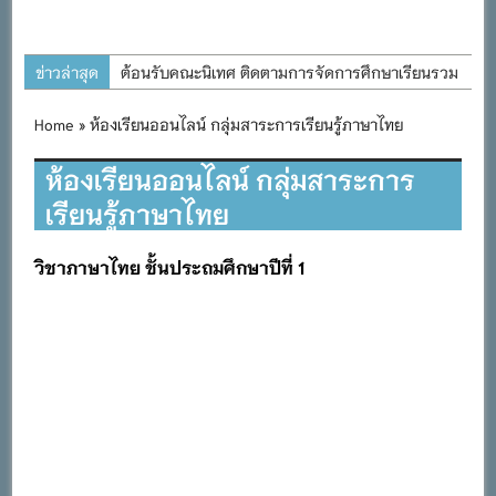
ข่าวล่าสุด
ต้อนรับคณะนิเทศ ติดตามการจัดการศึกษาเรียนรวม
ประจำปีการศึกษา ๒๕๖๙
Home
» ห้องเรียนออนไลน์ กลุ่มสาระการเรียนรู้ภาษาไทย
การอบรมการจัดทำแผนพัฒนาการจัดการศึกษาและ
แผนปฏิบัติการประจำปีของโรงเรียนในสังกัด
ห้องเรียนออนไลน์ กลุ่มสาระการ
สำนักงานเขตพื้นที่การศึกษาประถมศึกษาภูเก็ต
เรียนรู้ภาษาไทย
พิธีถวายเครื่องราชสักการะ วางพานพุ่ม และจุด
เทียนถวายพระพรชัยมงคล เนื่องในโอกาสวันเฉลิม
วิชาภาษาไทย ชั้นประถมศึกษาปีที่ 1
พระชนมพรรษา พระบาทสมเด็จพระเจ้าอยู่หัว ๒๘
กรกฎาคม ๒๕๖๙
กิจกรรมถวายเทียนพรรษา สืบสานพระพุทธศาสนา
เนื่องในวันอาสาฬหบูชาและวันเข้าพรรษา
กิจกรรม SAFETY FOR KIDS เสริมสร้างวินัยและ
ความปลอดภัยในการใช้รถใช้ถนน