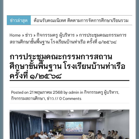
ข่าวล่าสุด
ต้อนรับคณะนิเทศ ติดตามการจัดการศึกษาเรียนรวม
ประจำปีการศึกษา ๒๕๖๙
Home
»
ข่าว
»
กิจกรรมครู ผู้บริหาร
» การประชุมคณะกรรมการ
การอบรมการจัดทำแผนพัฒนาการจัดการศึกษาและ
สถานศึกษาขั้นพื้นฐาน โรงเรียนบ้านท่าเรือ ครั้งที่ ๑/๒๕๖๘
แผนปฏิบัติการประจำปีของโรงเรียนในสังกัด
การประชุมคณะกรรมการสถาน
สำนักงานเขตพื้นที่การศึกษาประถมศึกษาภูเก็ต
ศึกษาขั้นพื้นฐาน โรงเรียนบ้านท่าเรือ
พิธีถวายเครื่องราชสักการะ วางพานพุ่ม และจุด
ครั้งที่ ๑/๒๕๖๘
เทียนถวายพระพรชัยมงคล เนื่องในโอกาสวันเฉลิม
พระชนมพรรษา พระบาทสมเด็จพระเจ้าอยู่หัว ๒๘
กรกฎาคม ๒๕๖๙
Posted on
21 พฤษภาคม 2568
by
admin
in
กิจกรรมครู ผู้บริหาร
,
กิจกรรมสถานศึกษา
,
ข่าว
// 0 Comments
กิจกรรมถวายเทียนพรรษา สืบสานพระพุทธศาสนา
เนื่องในวันอาสาฬหบูชาและวันเข้าพรรษา
กิจกรรม SAFETY FOR KIDS เสริมสร้างวินัยและ
ความปลอดภัยในการใช้รถใช้ถนน