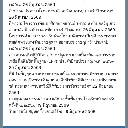
๒๕๖๘
26 มิถุนายน 2569
กิจกรรม วันภาษาไทยแห่งชาติและวันสุนทรภู่ ประจำปี ๒๕๖๙
26 มิถุนายน 2569
กิจกรรมโครงการพัฒนาศักยภาพแกนนำเยาวชน ตำบลศรีสุนทร
สานพลัง ต้านภัยยาเสพติด ประจำปี ๒๕๖๙
26 มิถุนายน 2569
โครงการค่าย “เยาวชน…รักษ์พงไพร เฉลิมพระเกียรติ ๖๐ พรรษา
สมเด็จพระเทพรัตนราชสุดาฯ สยามบรมราชกุมารี” ประจำปี
๒๕๖๙
26 มิถุนายน 2569
การอบรมเชิงปฏิบัติการ “การปฐมพยาบาลเบื้องต้น และการช่วย
เหลือฟื้นคืนชีพพื้นฐาน (CPR)” ประจำปีงบประมาณ พ.ศ. ๒๕๖๙
25 มิถุนายน 2569
พิธีบำเพ็ญกุศลสวดพระพุทธมนต์ และสวดพระอภิธรรมถวายพระ
กุศลแด่ สมเด็จพระเจ้าลูกเธอ เจ้าฟ้าพัชรกิติยาภา นเรนทิราเทพย
วดี กรมหลวงราชสาริณีสิริพัชร มหาวัชรราชธิดา
22 มิถุนายน
2569
ประชุมคณะกรรมการสถานศึกษาขั้นพื้นฐาน โรงเรียนบ้านท่าเรือ
ครั้งที่ ๑/๒๕๖๙
19 มิถุนายน 2569
รับการสนับสนุนเครื่องดนตรีไทย
19 มิถุนายน 2569