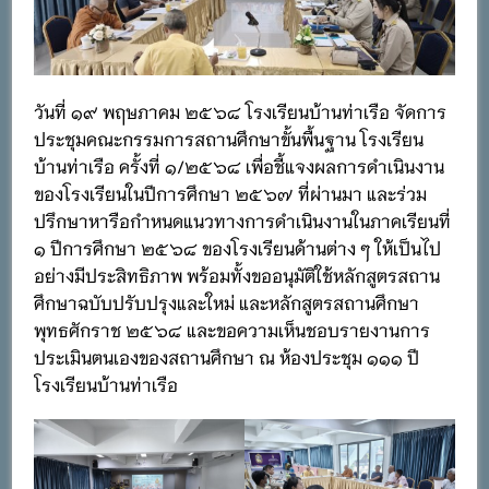
วันที่ ๑๙ พฤษภาคม ๒๕๖๘ โรงเรียนบ้านท่าเรือ จัดการ
ประชุมคณะกรรมการสถานศึกษาขั้นพื้นฐาน โรงเรียน
บ้านท่าเรือ ครั้งที่ ๑/๒๕๖๘ เพื่อชี้แจงผลการดำเนินงาน
ของโรงเรียนในปีการศึกษา ๒๕๖๗ ที่ผ่านมา และร่วม
ปรึกษาหารือกำหนดแนวทางการดำเนินงานในภาคเรียนที่
๑ ปีการศึกษา ๒๕๖๘ ของโรงเรียนด้านต่าง ๆ ให้เป็นไป
อย่างมีประสิทธิภาพ พร้อมทั้งขออนุมัติใช้หลักสูตรสถาน
ศึกษาฉบับปรับปรุงและใหม่ และหลักสูตรสถานศึกษา
พุทธศักราช ๒๕๖๘ และขอความเห็นชอบรายงานการ
ประเมินตนเองของสถานศึกษา ณ ห้องประชุม ๑๑๑ ปี
โรงเรียนบ้านท่าเรือ