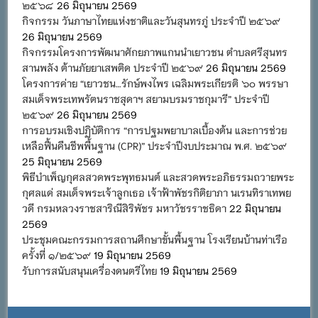
๒๕๖๘
26 มิถุนายน 2569
กิจกรรม วันภาษาไทยแห่งชาติและวันสุนทรภู่ ประจำปี ๒๕๖๙
26 มิถุนายน 2569
กิจกรรมโครงการพัฒนาศักยภาพแกนนำเยาวชน ตำบลศรีสุนทร
สานพลัง ต้านภัยยาเสพติด ประจำปี ๒๕๖๙
26 มิถุนายน 2569
โครงการค่าย “เยาวชน…รักษ์พงไพร เฉลิมพระเกียรติ ๖๐ พรรษา
สมเด็จพระเทพรัตนราชสุดาฯ สยามบรมราชกุมารี” ประจำปี
๒๕๖๙
26 มิถุนายน 2569
การอบรมเชิงปฏิบัติการ “การปฐมพยาบาลเบื้องต้น และการช่วย
เหลือฟื้นคืนชีพพื้นฐาน (CPR)” ประจำปีงบประมาณ พ.ศ. ๒๕๖๙
25 มิถุนายน 2569
พิธีบำเพ็ญกุศลสวดพระพุทธมนต์ และสวดพระอภิธรรมถวายพระ
กุศลแด่ สมเด็จพระเจ้าลูกเธอ เจ้าฟ้าพัชรกิติยาภา นเรนทิราเทพย
วดี กรมหลวงราชสาริณีสิริพัชร มหาวัชรราชธิดา
22 มิถุนายน
2569
ประชุมคณะกรรมการสถานศึกษาขั้นพื้นฐาน โรงเรียนบ้านท่าเรือ
ครั้งที่ ๑/๒๕๖๙
19 มิถุนายน 2569
รับการสนับสนุนเครื่องดนตรีไทย
19 มิถุนายน 2569