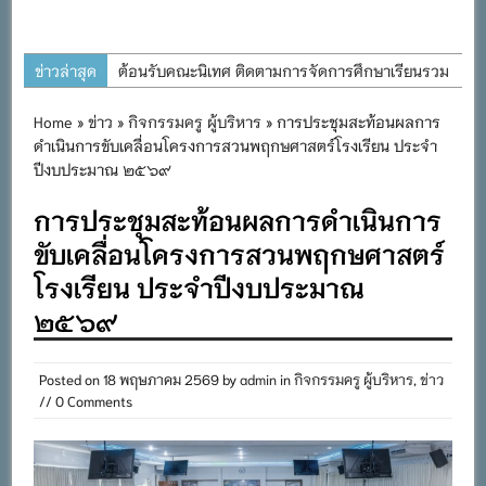
ข่าวล่าสุด
ต้อนรับคณะนิเทศ ติดตามการจัดการศึกษาเรียนรวม
ประจำปีการศึกษา ๒๕๖๙
Home
»
ข่าว
»
กิจกรรมครู ผู้บริหาร
» การประชุมสะท้อนผลการ
การอบรมการจัดทำแผนพัฒนาการจัดการศึกษาและ
ดำเนินการขับเคลื่อนโครงการสวนพฤกษศาสตร์โรงเรียน ประจำ
แผนปฏิบัติการประจำปีของโรงเรียนในสังกัด
ปีงบประมาณ ๒๕๖๙
สำนักงานเขตพื้นที่การศึกษาประถมศึกษาภูเก็ต
การประชุมสะท้อนผลการดำเนินการ
พิธีถวายเครื่องราชสักการะ วางพานพุ่ม และจุด
ขับเคลื่อนโครงการสวนพฤกษศาสตร์
เทียนถวายพระพรชัยมงคล เนื่องในโอกาสวันเฉลิม
โรงเรียน ประจำปีงบประมาณ
พระชนมพรรษา พระบาทสมเด็จพระเจ้าอยู่หัว ๒๘
๒๕๖๙
กรกฎาคม ๒๕๖๙
กิจกรรมถวายเทียนพรรษา สืบสานพระพุทธศาสนา
Posted on
18 พฤษภาคม 2569
by
admin
in
กิจกรรมครู ผู้บริหาร
,
ข่าว
เนื่องในวันอาสาฬหบูชาและวันเข้าพรรษา
// 0 Comments
กิจกรรม SAFETY FOR KIDS เสริมสร้างวินัยและ
ความปลอดภัยในการใช้รถใช้ถนน