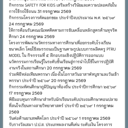
กิจกรรม SAFETY FOR KIDS เสริมสร้างวินัยและความปลอดภัยใน
การใช้รถใช้ถนน
31 กรกฎาคม 2569
กิจกรรมโครงการคัดแยกขยะ ประจำปีงบประมาณ พ.ศ. ๒๕๖๙
24 กรกฎาคม 2569
ให้การต้อนรับคณะนิเทศติดตามการขับเคลื่อนหลักสูตรต้านทุจริต
ศึกษา
24 กรกฎาคม 2569
โครงการพัฒนานวัตกรรมทางการศึกษาเพื่อยกระดับโรงเรียน
ขนาดเล็ก โดยใช้สมรรถนะเป็นฐานตามรูปแบบการผลิตครู PTRU
MODEL ใน กิจกรรมที่ ๕ ฝึกอบรมเชิงปฏิบัติการออกแบบ
นวัตกรรมการเรียนรู้ในระดับชั้นเรียนสู่การนำไปใช้ในการปฏิบัติ
งานจริงในสถานศึกษา
20 กรกฎาคม 2569
ร่วมพิธีหล่อเทียนพรรษา เนื่องในโอกาสวันอาสาฬหบูชาและวันเข้า
พรรษา ประจำปี ๒๕๖๙
20 กรกฎาคม 2569
กิจกรรมทัศนศึกษาภูมิปัญญาท้องถิ่น ประจำปีการศึกษา ๒๕๖๙
17 กรกฎาคม 2569
พิธีมอบทุนการศึกษาสำหรับนักเรียนระดับประถมศึกษาตอนปลาย
ที่สนใจเรียนทางสายวิทยาศาสตร์ ประจำปี ๒๕๖๙
1 กรกฎาคม
2569
วันต่อต้านยาเสพติดโลก ประจำปี ๒๕๖๙
1 กรกฎาคม 2569
รับรางวัลเสมา ป.ป.ส. ประเภทผลงานดีเด่น ระดับเงิน โครงการ