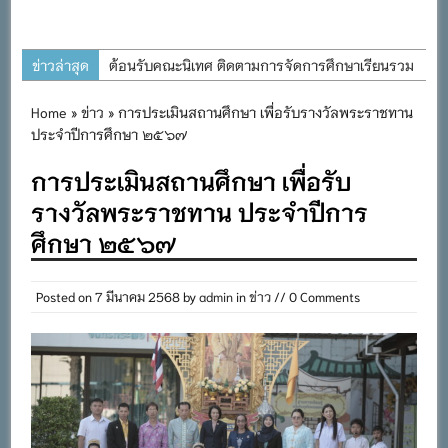
ข่าวล่าสุด
ต้อนรับคณะนิเทศ ติดตามการจัดการศึกษาเรียนรวม
ประจำปีการศึกษา ๒๕๖๙
Home
»
ข่าว
» การประเมินสถานศึกษา เพื่อรับรางวัลพระราชทาน
การอบรมการจัดทำแผนพัฒนาการจัดการศึกษาและ
ประจำปีการศึกษา ๒๕๖๗
แผนปฏิบัติการประจำปีของโรงเรียนในสังกัด
การประเมินสถานศึกษา เพื่อรับ
สำนักงานเขตพื้นที่การศึกษาประถมศึกษาภูเก็ต
รางวัลพระราชทาน ประจำปีการ
พิธีถวายเครื่องราชสักการะ วางพานพุ่ม และจุด
ศึกษา ๒๕๖๗
เทียนถวายพระพรชัยมงคล เนื่องในโอกาสวันเฉลิม
พระชนมพรรษา พระบาทสมเด็จพระเจ้าอยู่หัว ๒๘
กรกฎาคม ๒๕๖๙
Posted on
7 มีนาคม 2568
by
admin
in
ข่าว
// 0 Comments
กิจกรรมถวายเทียนพรรษา สืบสานพระพุทธศาสนา
เนื่องในวันอาสาฬหบูชาและวันเข้าพรรษา
กิจกรรม SAFETY FOR KIDS เสริมสร้างวินัยและ
ความปลอดภัยในการใช้รถใช้ถนน