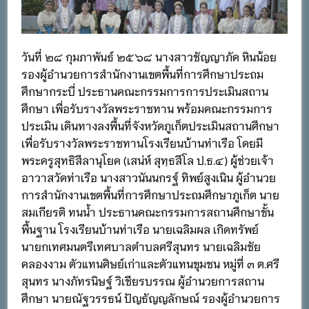
วันที่ ๒๘ กุมภาพันธ์ ๒๕๖๘ นางสาวชัญญาภัค หินน้อย
รองผู้อำนวยการสำนักงานเขตพื้นที่การศึกษาประถม
ศึกษากระบี่ ประธานคณะกรรมการการประเมินสถาน
ศึกษา เพื่อรับรางวัลพระราชทาน พร้อมคณะกรรมการ
ประเมิน เดินทางลงพื้นที่จังหวัดภูเก็ตประเมินสถานศึกษา
เพื่อรับรางวัลพระราชทานโรงเรียนบ้านท่าเรือ โดยมี
พระครูสุทธิสีลานุโยค (เสน่ห์ สุทฺธสีโล ป.ธ.๔) ผู้ช่วยเจ้า
อาวาสวัดท่าเรือ นางสาวนันนกรฐ์ ทิพย์สูงเนิน ผู้อำนวย
การสำนักงานเขตพื้นที่การศึกษาประถมศึกษาภูเก็ต นาย
สมเกียรติ ทนน้ำ ประธานคณะกรรมการสถานศึกษาขั้น
พื้นฐาน โรงเรียนบ้านท่าเรือ นายเฉลิมผล เกิดทรัพย์
นายกเทศมนตรีเทศบาลตำบลศรีสุนทร นายเฉลิมชัย
คลองงาม ตัวแทนศิษย์เก่าและตัวแทนขุมชน หมู่ที่ ๓ ต.ศรี
สุนทร นางภัทรนิษฐ์ วิเชียรบรรณ ผู้อำนวยการสถาน
ศึกษา นายณัฐวรรธน์ ปัญธัญญลักษณ์ รองผู้อำนวยการ