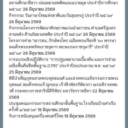
สถานศึกษาสีขาว ปลอดยาเสพติดและอบายมุข ประจำปีการศึกษา
๒๕๖๘
26 มิถุนายน 2569
กิจกรรม วันภาษาไทยแห่งชาติและวันสุนทรภู่ ประจำปี ๒๕๖๙
26 มิถุนายน 2569
กิจกรรมโครงการพัฒนาศักยภาพแกนนำเยาวชน ตำบลศรีสุนทร
สานพลัง ต้านภัยยาเสพติด ประจำปี ๒๕๖๙
26 มิถุนายน 2569
โครงการค่าย “เยาวชน…รักษ์พงไพร เฉลิมพระเกียรติ ๖๐ พรรษา
สมเด็จพระเทพรัตนราชสุดาฯ สยามบรมราชกุมารี” ประจำปี
๒๕๖๙
26 มิถุนายน 2569
การอบรมเชิงปฏิบัติการ “การปฐมพยาบาลเบื้องต้น และการช่วย
เหลือฟื้นคืนชีพพื้นฐาน (CPR)” ประจำปีงบประมาณ พ.ศ. ๒๕๖๙
25 มิถุนายน 2569
พิธีบำเพ็ญกุศลสวดพระพุทธมนต์ และสวดพระอภิธรรมถวายพระ
กุศลแด่ สมเด็จพระเจ้าลูกเธอ เจ้าฟ้าพัชรกิติยาภา นเรนทิราเทพย
วดี กรมหลวงราชสาริณีสิริพัชร มหาวัชรราชธิดา
22 มิถุนายน
2569
ประชุมคณะกรรมการสถานศึกษาขั้นพื้นฐาน โรงเรียนบ้านท่าเรือ
ครั้งที่ ๑/๒๕๖๙
19 มิถุนายน 2569
รับการสนับสนุนเครื่องดนตรีไทย
19 มิถุนายน 2569