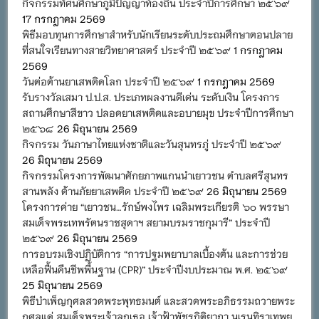
กิจกรรมทัศนศึกษาภูมิปัญญาท้องถิ่น ประจำปีการศึกษา ๒๕๖๙
17 กรกฎาคม 2569
พิธีมอบทุนการศึกษาสำหรับนักเรียนระดับประถมศึกษาตอนปลาย
ที่สนใจเรียนทางสายวิทยาศาสตร์ ประจำปี ๒๕๖๙
1 กรกฎาคม
2569
วันต่อต้านยาเสพติดโลก ประจำปี ๒๕๖๙
1 กรกฎาคม 2569
รับรางวัลเสมา ป.ป.ส. ประเภทผลงานดีเด่น ระดับเงิน โครงการ
สถานศึกษาสีขาว ปลอดยาเสพติดและอบายมุข ประจำปีการศึกษา
๒๕๖๘
26 มิถุนายน 2569
กิจกรรม วันภาษาไทยแห่งชาติและวันสุนทรภู่ ประจำปี ๒๕๖๙
26 มิถุนายน 2569
กิจกรรมโครงการพัฒนาศักยภาพแกนนำเยาวชน ตำบลศรีสุนทร
สานพลัง ต้านภัยยาเสพติด ประจำปี ๒๕๖๙
26 มิถุนายน 2569
โครงการค่าย “เยาวชน…รักษ์พงไพร เฉลิมพระเกียรติ ๖๐ พรรษา
สมเด็จพระเทพรัตนราชสุดาฯ สยามบรมราชกุมารี” ประจำปี
๒๕๖๙
26 มิถุนายน 2569
การอบรมเชิงปฏิบัติการ “การปฐมพยาบาลเบื้องต้น และการช่วย
เหลือฟื้นคืนชีพพื้นฐาน (CPR)” ประจำปีงบประมาณ พ.ศ. ๒๕๖๙
25 มิถุนายน 2569
พิธีบำเพ็ญกุศลสวดพระพุทธมนต์ และสวดพระอภิธรรมถวายพระ
กุศลแด่ สมเด็จพระเจ้าลูกเธอ เจ้าฟ้าพัชรกิติยาภา นเรนทิราเทพย