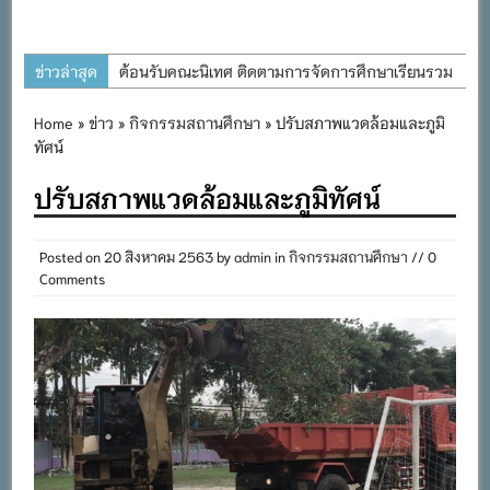
ข่าวล่าสุด
ต้อนรับคณะนิเทศ ติดตามการจัดการศึกษาเรียนรวม
ประจำปีการศึกษา ๒๕๖๙
Home
»
ข่าว
»
กิจกรรมสถานศึกษา
» ปรับสภาพแวดล้อมและภูมิ
การอบรมการจัดทำแผนพัฒนาการจัดการศึกษาและ
ทัศน์
แผนปฏิบัติการประจำปีของโรงเรียนในสังกัด
ปรับสภาพแวดล้อมและภูมิทัศน์
สำนักงานเขตพื้นที่การศึกษาประถมศึกษาภูเก็ต
พิธีถวายเครื่องราชสักการะ วางพานพุ่ม และจุด
Posted on
20 สิงหาคม 2563
by
admin
in
กิจกรรมสถานศึกษา
// 0
เทียนถวายพระพรชัยมงคล เนื่องในโอกาสวันเฉลิม
Comments
พระชนมพรรษา พระบาทสมเด็จพระเจ้าอยู่หัว ๒๘
กรกฎาคม ๒๕๖๙
กิจกรรมถวายเทียนพรรษา สืบสานพระพุทธศาสนา
เนื่องในวันอาสาฬหบูชาและวันเข้าพรรษา
กิจกรรม SAFETY FOR KIDS เสริมสร้างวินัยและ
ความปลอดภัยในการใช้รถใช้ถนน