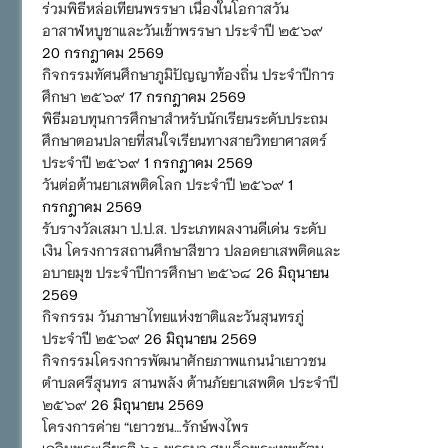
ร่วมพิธีหล่อเทียนพรรษา เนื่องในโอกาสวัน
อาสาฬหบูชาและวันเข้าพรรษา ประจำปี ๒๕๖๙
20 กรกฎาคม 2569
กิจกรรมทัศนศึกษาภูมิปัญญาท้องถิ่น ประจำปีการ
ศึกษา ๒๕๖๙
17 กรกฎาคม 2569
พิธีมอบทุนการศึกษาสำหรับนักเรียนระดับประถม
ศึกษาตอนปลายที่สนใจเรียนทางสายวิทยาศาสตร์
ประจำปี ๒๕๖๙
1 กรกฎาคม 2569
วันต่อต้านยาเสพติดโลก ประจำปี ๒๕๖๙
1
กรกฎาคม 2569
รับรางวัลเสมา ป.ป.ส. ประเภทผลงานดีเด่น ระดับ
เงิน โครงการสถานศึกษาสีขาว ปลอดยาเสพติดและ
อบายมุข ประจำปีการศึกษา ๒๕๖๘
26 มิถุนายน
2569
กิจกรรม วันภาษาไทยแห่งชาติและวันสุนทรภู่
ประจำปี ๒๕๖๙
26 มิถุนายน 2569
กิจกรรมโครงการพัฒนาศักยภาพแกนนำเยาวชน
ตำบลศรีสุนทร สานพลัง ต้านภัยยาเสพติด ประจำปี
๒๕๖๙
26 มิถุนายน 2569
โครงการค่าย “เยาวชน…รักษ์พงไพร