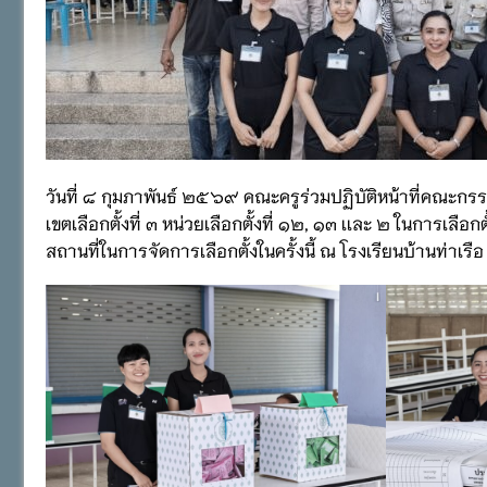
วันที่ ๘ กุมภาพันธ์ ๒๕๖๙ คณะครูร่วมปฏิบัติหน้าที่คณ
เขตเลือกตั้งที่ ๓ หน่วยเลือกตั้งที่ ๑๒, ๑๓ เเละ ๒ ในการ
สถานที่ในการจัดการเลือกตั้งในครั้งนี้ ณ โรงเรียนบ้านท่าเรื