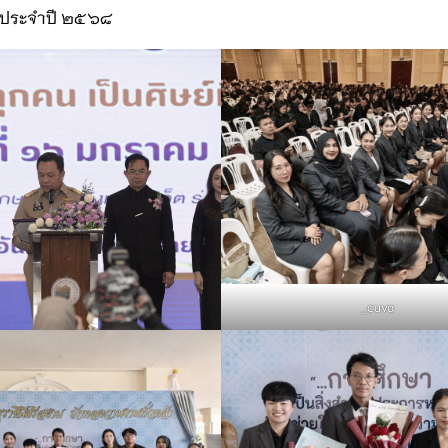
ก็ต ประจำปี ๒๕๖๘
_cuva