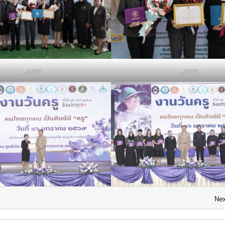
_cuva
_cuva
Nex