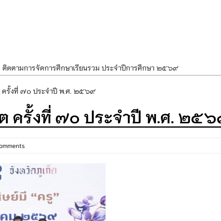
ศ ติดตามการจัดการศึกษาเรียนรวม ประจำปีการศึกษา ๒๕๖๙
ำแผนพัฒนาการจัดการศึกษาและแผนปฏิบัติการประจำปีของโรงเรียนในสังกัด
ต ครั้งที่ ๗๐ ประจำปี พ.ศ. ๒๕๖๙
องราชสักการะ วางพานพุ่ม และจุดเทียนถวายพระพรชัยมงคล เนื่องในโอกาส
็ต ครั้งที่ ๗๐ ประจำปี พ.ศ. ๒๕
นพรรษา สืบสานพระพุทธศาสนา เนื่องในวันอาสาฬหบูชาและวันเข้าพรรษา
OR KIDS เสริมสร้างวินัยและความปลอดภัยในการใช้รถใช้ถนน
Comments