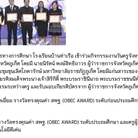
รศึกษา โรงเรียนบ้านท่าเรือ เข้าร่วมกิจกรรมงานวันครูจังหวัดภ
ภูเก็ต โดยมี นายนิรัตน์ พงษ์สิทธิถาวร ผู้ว่าราชการจังหวัดภูเก็ต
ชุมขุนเลิศโภคารักษ์ มหาวิทยาลัยราชภัฏภูเก็ต โดยมีแก่นสาระขอ
ะเกียรติสมเด็จพระนางเจ้าสิริกิติ์ พระบรมราชินีนาถ พระบรมราชชนนี
ระหว่างครู และรับมอบเกียรติบัตรจาก ผู้ว่าราชการจังหวัดภูเก็ต ด
เยี่ยม รางวัลทรงคุณค่า สพฐ. (OBEC AWARD​) ระดับก่อนประถมศึกษ
ยม รางวัลทรงคุณค่า สพฐ. (OBEC AWARD​) ระดับประถมศึกษา และครูผู้
โลยีดีเด่น