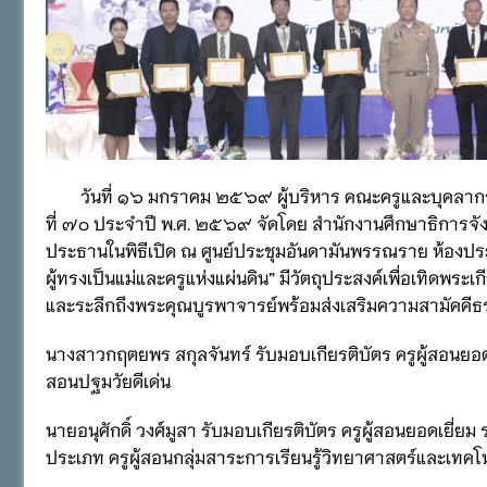
วันที่ ๑๖ มกราคม ๒๕๖๙ ผู้บริหาร คณะครูและบุคลากรทางกา
ที่ ๗๐ ประจำปี พ.ศ. ๒๕๖๙ จัดโดย สำนักงานศึกษาธิการจังหวัด
ประธานในพิธีเปิด ณ ศูนย์ประชุมอันดามันพรรณราย ห้องประ
ผู้ทรงเป็นแม่และครูแห่งแผ่นดิน” มีวัตถุประสงค์เพื่อเทิดพร
และระลึกถึงพระคุณบูรพาจารย์พร้อมส่งเสริมความสามัคคีธรรม
นางสาวกฤตยพร สกุลจันทร์ รับมอบเกียรติบัตร ครูผู้สอนยอด
สอนปฐมวัยดีเด่น
นายอนุศักดิ์ วงศ์มูสา รับมอบเกียรติบัตร ครูผู้สอนยอดเยี่
ประเภท ครูผู้สอนกลุ่มสาระการเรียนรู้วิทยาศาสตร์และเทคโน