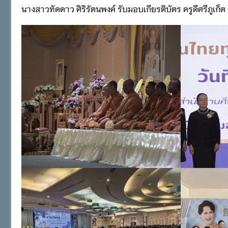
นางสาวทัดดาว ศิริรัตนพงค์ รับมอบเกียรติบัตร ครูดีศรีภูเ