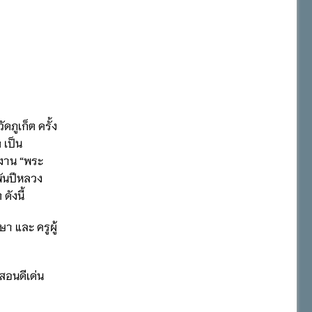
ูเก็ต ครั้ง
 เป็น
งงาน “พระ
พันปีหลวง
ังนี้
า และ ครูผู้
สอนดีเด่น