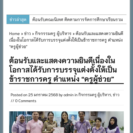
ข่าวล่าสุด
ต้อนรับคณะนิเทศ ติดตามการจัดการศึกษาเรียนรวม
ประจำปีการศึกษา ๒๕๖๙
Home
»
ข่าว
»
กิจกรรมครู ผู้บริหาร
» ต้อนรับและแสดงความยินดี
การอบรมการจัดทำแผนพัฒนาการจัดการศึกษาและ
เนื่องในโอกาสได้รับการบรรจุแต่งตั้งให้เป็นข้าราชการครู ตำแหน่ง
แผนปฏิบัติการประจำปีของโรงเรียนในสังกัด
“ครูผู้ช่วย”
สำนักงานเขตพื้นที่การศึกษาประถมศึกษาภูเก็ต
ต้อนรับและแสดงความยินดีเนื่องใน
พิธีถวายเครื่องราชสักการะ วางพานพุ่ม และจุด
โอกาสได้รับการบรรจุแต่งตั้งให้เป็น
เทียนถวายพระพรชัยมงคล เนื่องในโอกาสวันเฉลิม
ข้าราชการครู ตำแหน่ง “ครูผู้ช่วย”
พระชนมพรรษา พระบาทสมเด็จพระเจ้าอยู่หัว ๒๘
กรกฎาคม ๒๕๖๙
Posted on
25 มกราคม 2568
by
admin
in
กิจกรรมครู ผู้บริหาร
,
ข่าว
กิจกรรมถวายเทียนพรรษา สืบสานพระพุทธศาสนา
// 0 Comments
เนื่องในวันอาสาฬหบูชาและวันเข้าพรรษา
กิจกรรม SAFETY FOR KIDS เสริมสร้างวินัยและ
ความปลอดภัยในการใช้รถใช้ถนน