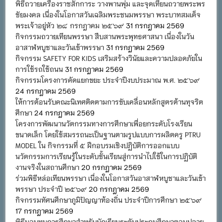
พิธีถวายเครื่องราชสักการะ วางพานพุ่ม และจุดเทียนถวายพระพร
ชัยมงคล เนื่องในโอกาสวันเฉลิมพระชนมพรรษา พระบาทสมเด็จ
พระเจ้าอยู่หัว ๒๘ กรกฎาคม ๒๕๖๙
31 กรกฎาคม 2569
กิจกรรมถวายเทียนพรรษา สืบสานพระพุทธศาสนา เนื่องในวัน
อาสาฬหบูชาและวันเข้าพรรษา
31 กรกฎาคม 2569
กิจกรรม SAFETY FOR KIDS เสริมสร้างวินัยและความปลอดภัยใน
การใช้รถใช้ถนน
31 กรกฎาคม 2569
กิจกรรมโครงการคัดแยกขยะ ประจำปีงบประมาณ พ.ศ. ๒๕๖๙
24 กรกฎาคม 2569
ให้การต้อนรับคณะนิเทศติดตามการขับเคลื่อนหลักสูตรต้านทุจริต
ศึกษา
24 กรกฎาคม 2569
โครงการพัฒนานวัตกรรมทางการศึกษาเพื่อยกระดับโรงเรียน
ขนาดเล็ก โดยใช้สมรรถนะเป็นฐานตามรูปแบบการผลิตครู PTRU
MODEL ใน กิจกรรมที่ ๕ ฝึกอบรมเชิงปฏิบัติการออกแบบ
นวัตกรรมการเรียนรู้ในระดับชั้นเรียนสู่การนำไปใช้ในการปฏิบัติ
งานจริงในสถานศึกษา
20 กรกฎาคม 2569
ร่วมพิธีหล่อเทียนพรรษา เนื่องในโอกาสวันอาสาฬหบูชาและวันเข้า
พรรษา ประจำปี ๒๕๖๙
20 กรกฎาคม 2569
กิจกรรมทัศนศึกษาภูมิปัญญาท้องถิ่น ประจำปีการศึกษา ๒๕๖๙
17 กรกฎาคม 2569
พิธีมอบทุนการศึกษาสำหรับนักเรียนระดับประถมศึกษาตอนปลาย