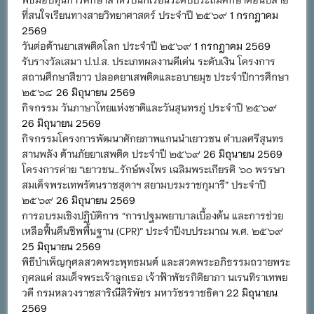
ที่สนใจเรียนทางสายวิทยาศาสตร์ ประจำปี ๒๕๖๙
1 กรกฎาคม
2569
วันต่อต้านยาเสพติดโลก ประจำปี ๒๕๖๙
1 กรกฎาคม 2569
รับรางวัลเสมา ป.ป.ส. ประเภทผลงานดีเด่น ระดับเงิน โครงการ
สถานศึกษาสีขาว ปลอดยาเสพติดและอบายมุข ประจำปีการศึกษา
๒๕๖๘
26 มิถุนายน 2569
กิจกรรม วันภาษาไทยแห่งชาติและวันสุนทรภู่ ประจำปี ๒๕๖๙
26 มิถุนายน 2569
กิจกรรมโครงการพัฒนาศักยภาพแกนนำเยาวชน ตำบลศรีสุนทร
สานพลัง ต้านภัยยาเสพติด ประจำปี ๒๕๖๙
26 มิถุนายน 2569
โครงการค่าย “เยาวชน…รักษ์พงไพร เฉลิมพระเกียรติ ๖๐ พรรษา
สมเด็จพระเทพรัตนราชสุดาฯ สยามบรมราชกุมารี” ประจำปี
๒๕๖๙
26 มิถุนายน 2569
การอบรมเชิงปฏิบัติการ “การปฐมพยาบาลเบื้องต้น และการช่วย
เหลือฟื้นคืนชีพพื้นฐาน (CPR)” ประจำปีงบประมาณ พ.ศ. ๒๕๖๙
25 มิถุนายน 2569
พิธีบำเพ็ญกุศลสวดพระพุทธมนต์ และสวดพระอภิธรรมถวายพระ
กุศลแด่ สมเด็จพระเจ้าลูกเธอ เจ้าฟ้าพัชรกิติยาภา นเรนทิราเทพย
วดี กรมหลวงราชสาริณีสิริพัชร มหาวัชรราชธิดา
22 มิถุนายน
2569