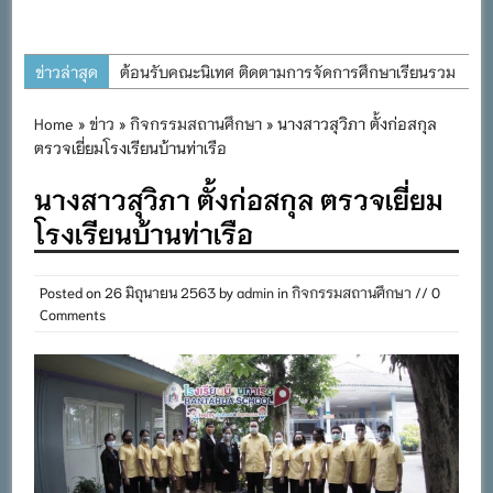
ข่าวล่าสุด
ต้อนรับคณะนิเทศ ติดตามการจัดการศึกษาเรียนรวม
ประจำปีการศึกษา ๒๕๖๙
Home
»
ข่าว
»
กิจกรรมสถานศึกษา
» นางสาวสุวิภา ตั้งก่อสกุล
การอบรมการจัดทำแผนพัฒนาการจัดการศึกษาและ
ตรวจเยี่ยมโรงเรียนบ้านท่าเรือ
แผนปฏิบัติการประจำปีของโรงเรียนในสังกัด
นางสาวสุวิภา ตั้งก่อสกุล ตรวจเยี่ยม
สำนักงานเขตพื้นที่การศึกษาประถมศึกษาภูเก็ต
โรงเรียนบ้านท่าเรือ
พิธีถวายเครื่องราชสักการะ วางพานพุ่ม และจุด
เทียนถวายพระพรชัยมงคล เนื่องในโอกาสวันเฉลิม
พระชนมพรรษา พระบาทสมเด็จพระเจ้าอยู่หัว ๒๘
Posted on
26 มิถุนายน 2563
by
admin
in
กิจกรรมสถานศึกษา
// 0
Comments
กรกฎาคม ๒๕๖๙
กิจกรรมถวายเทียนพรรษา สืบสานพระพุทธศาสนา
เนื่องในวันอาสาฬหบูชาและวันเข้าพรรษา
กิจกรรม SAFETY FOR KIDS เสริมสร้างวินัยและ
ความปลอดภัยในการใช้รถใช้ถนน