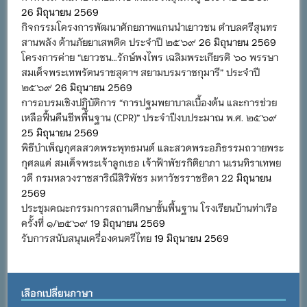
26 มิถุนายน 2569
กิจกรรมโครงการพัฒนาศักยภาพแกนนำเยาวชน ตำบลศรีสุนทร
สานพลัง ต้านภัยยาเสพติด ประจำปี ๒๕๖๙
26 มิถุนายน 2569
โครงการค่าย “เยาวชน…รักษ์พงไพร เฉลิมพระเกียรติ ๖๐ พรรษา
สมเด็จพระเทพรัตนราชสุดาฯ สยามบรมราชกุมารี” ประจำปี
๒๕๖๙
26 มิถุนายน 2569
การอบรมเชิงปฏิบัติการ “การปฐมพยาบาลเบื้องต้น และการช่วย
เหลือฟื้นคืนชีพพื้นฐาน (CPR)” ประจำปีงบประมาณ พ.ศ. ๒๕๖๙
25 มิถุนายน 2569
พิธีบำเพ็ญกุศลสวดพระพุทธมนต์ และสวดพระอภิธรรมถวายพระ
กุศลแด่ สมเด็จพระเจ้าลูกเธอ เจ้าฟ้าพัชรกิติยาภา นเรนทิราเทพย
วดี กรมหลวงราชสาริณีสิริพัชร มหาวัชรราชธิดา
22 มิถุนายน
2569
ประชุมคณะกรรมการสถานศึกษาขั้นพื้นฐาน โรงเรียนบ้านท่าเรือ
ครั้งที่ ๑/๒๕๖๙
19 มิถุนายน 2569
รับการสนับสนุนเครื่องดนตรีไทย
19 มิถุนายน 2569
เลือกเปลี่ยนภาษา