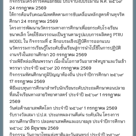
กิจกรรมโครงการคัดแยกขยะ ประจำปีงบประมาณ พ.ศ. ๒๕๖๙
24 กรกฎาคม 2569
ให้การต้อนรับคณะนิเทศติดตามการขับเคลื่อนหลักสูตรต้านทุจริต
ศึกษา
24 กรกฎาคม 2569
โครงการพัฒนานวัตกรรมทางการศึกษาเพื่อยกระดับโรงเรียน
ขนาดเล็ก โดยใช้สมรรถนะเป็นฐานตามรูปแบบการผลิตครู PTRU
MODEL ใน กิจกรรมที่ ๕ ฝึกอบรมเชิงปฏิบัติการออกแบบ
นวัตกรรมการเรียนรู้ในระดับชั้นเรียนสู่การนำไปใช้ในการปฏิบัติ
งานจริงในสถานศึกษา
20 กรกฎาคม 2569
ร่วมพิธีหล่อเทียนพรรษา เนื่องในโอกาสวันอาสาฬหบูชาและวันเข้า
พรรษา ประจำปี ๒๕๖๙
20 กรกฎาคม 2569
กิจกรรมทัศนศึกษาภูมิปัญญาท้องถิ่น ประจำปีการศึกษา ๒๕๖๙
17 กรกฎาคม 2569
พิธีมอบทุนการศึกษาสำหรับนักเรียนระดับประถมศึกษาตอนปลาย
ที่สนใจเรียนทางสายวิทยาศาสตร์ ประจำปี ๒๕๖๙
1 กรกฎาคม
2569
วันต่อต้านยาเสพติดโลก ประจำปี ๒๕๖๙
1 กรกฎาคม 2569
รับรางวัลเสมา ป.ป.ส. ประเภทผลงานดีเด่น ระดับเงิน โครงการ
สถานศึกษาสีขาว ปลอดยาเสพติดและอบายมุข ประจำปีการศึกษา
๒๕๖๘
26 มิถุนายน 2569
กิจกรรม วันภาษาไทยแห่งชาติและวันสุนทรภู่ ประจำปี ๒๕๖๙