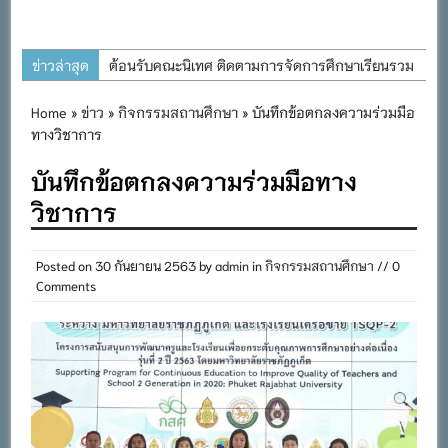
ข่าวล่าสุด
ต้อนรับคณะนิเทศ ติดตามการจัดการศึกษาเรียนรวม
ประจำปีการศึกษา ๒๕๖๙
Home
»
ข่าว
»
กิจกรรมสถานศึกษา
» บันทึกข้อตกลงความร่วมมือ
การอบรมการจัดทำแผนพัฒนาการจัดการศึกษาและ
ทางวิชาการ
แผนปฏิบัติการประจำปีของโรงเรียนในสังกัด
บันทึกข้อตกลงความร่วมมือทาง
สำนักงานเขตพื้นที่การศึกษาประถมศึกษาภูเก็ต
วิชาการ
พิธีถวายเครื่องราชสักการะ วางพานพุ่ม และจุด
เทียนถวายพระพรชัยมงคล เนื่องในโอกาสวันเฉลิม
พระชนมพรรษา พระบาทสมเด็จพระเจ้าอยู่หัว ๒๘
Posted on
30 กันยายน 2563
by
admin
in
กิจกรรมสถานศึกษา
// 0
Comments
กรกฎาคม ๒๕๖๙
กิจกรรมถวายเทียนพรรษา สืบสานพระพุทธศาสนา
เนื่องในวันอาสาฬหบูชาและวันเข้าพรรษา
กิจกรรม SAFETY FOR KIDS เสริมสร้างวินัยและ
ความปลอดภัยในการใช้รถใช้ถนน