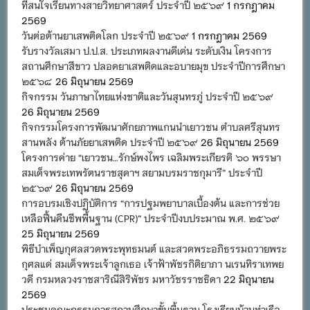
ที่สนใจเรียนทางสายวิทยาศาสตร์ ประจำปี ๒๕๖๙
1 กรกฎาคม
2569
วันต่อต้านยาเสพติดโลก ประจำปี ๒๕๖๙
1 กรกฎาคม 2569
รับรางวัลเสมา ป.ป.ส. ประเภทผลงานดีเด่น ระดับเงิน โครงการ
สถานศึกษาสีขาว ปลอดยาเสพติดและอบายมุข ประจำปีการศึกษา
๒๕๖๘
26 มิถุนายน 2569
กิจกรรม วันภาษาไทยแห่งชาติและวันสุนทรภู่ ประจำปี ๒๕๖๙
26 มิถุนายน 2569
กิจกรรมโครงการพัฒนาศักยภาพแกนนำเยาวชน ตำบลศรีสุนทร
สานพลัง ต้านภัยยาเสพติด ประจำปี ๒๕๖๙
26 มิถุนายน 2569
โครงการค่าย “เยาวชน…รักษ์พงไพร เฉลิมพระเกียรติ ๖๐ พรรษา
สมเด็จพระเทพรัตนราชสุดาฯ สยามบรมราชกุมารี” ประจำปี
๒๕๖๙
26 มิถุนายน 2569
การอบรมเชิงปฏิบัติการ “การปฐมพยาบาลเบื้องต้น และการช่วย
เหลือฟื้นคืนชีพพื้นฐาน (CPR)” ประจำปีงบประมาณ พ.ศ. ๒๕๖๙
25 มิถุนายน 2569
พิธีบำเพ็ญกุศลสวดพระพุทธมนต์ และสวดพระอภิธรรมถวายพระ
กุศลแด่ สมเด็จพระเจ้าลูกเธอ เจ้าฟ้าพัชรกิติยาภา นเรนทิราเทพย
วดี กรมหลวงราชสาริณีสิริพัชร มหาวัชรราชธิดา
22 มิถุนายน
2569
ประชุมคณะกรรมการสถานศึกษาขั้นพื้นฐาน โรงเรียนบ้านท่าเรือ