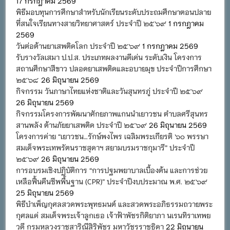
17 กรกฎาคม 2569
พิธีมอบทุนการศึกษาสำหรับนักเรียนระดับประถมศึกษาตอนปลาย
ที่สนใจเรียนทางสายวิทยาศาสตร์ ประจำปี ๒๕๖๙
1 กรกฎาคม
2569
วันต่อต้านยาเสพติดโลก ประจำปี ๒๕๖๙
1 กรกฎาคม 2569
รับรางวัลเสมา ป.ป.ส. ประเภทผลงานดีเด่น ระดับเงิน โครงการ
สถานศึกษาสีขาว ปลอดยาเสพติดและอบายมุข ประจำปีการศึกษา
๒๕๖๘
26 มิถุนายน 2569
กิจกรรม วันภาษาไทยแห่งชาติและวันสุนทรภู่ ประจำปี ๒๕๖๙
26 มิถุนายน 2569
กิจกรรมโครงการพัฒนาศักยภาพแกนนำเยาวชน ตำบลศรีสุนทร
สานพลัง ต้านภัยยาเสพติด ประจำปี ๒๕๖๙
26 มิถุนายน 2569
โครงการค่าย “เยาวชน…รักษ์พงไพร เฉลิมพระเกียรติ ๖๐ พรรษา
สมเด็จพระเทพรัตนราชสุดาฯ สยามบรมราชกุมารี” ประจำปี
๒๕๖๙
26 มิถุนายน 2569
การอบรมเชิงปฏิบัติการ “การปฐมพยาบาลเบื้องต้น และการช่วย
เหลือฟื้นคืนชีพพื้นฐาน (CPR)” ประจำปีงบประมาณ พ.ศ. ๒๕๖๙
25 มิถุนายน 2569
พิธีบำเพ็ญกุศลสวดพระพุทธมนต์ และสวดพระอภิธรรมถวายพระ
กุศลแด่ สมเด็จพระเจ้าลูกเธอ เจ้าฟ้าพัชรกิติยาภา นเรนทิราเทพย
วดี กรมหลวงราชสาริณีสิริพัชร มหาวัชรราชธิดา
22 มิถุนายน