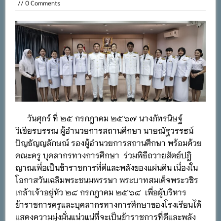
// 0 Comments
วันศุกร์ ที่ ๒๕ กรกฎาคม ๒๕๖๗ นางภัทรนิษฐ์
วิเชียรบรรณ ผู้อำนวยการสถานศึกษา นายณัฐวรรธน์
ปัญธัญญลักษณ์ รองผู้อำนวยการสถานศึกษา พร้อมด้วย
คณะครู บุคลากรทางการศึกษา ร่วมพิธีถวายสัตย์ปฎิ
ญาณเพื่อเป็นข้าราชการที่ดีและพลังของแผ่นดิน เนื่องใน
โอกาสวันเฉลิมพระชนมพรรษา พระบาทสมเด็จพระวชิร
เกล้าเจ้าอยู่หัว ๒๘ กรกฎาคม ๒๕๖๘ เพื่อผู้บริหาร
ข้าราชการครูและบุคลากรทางการศึกษาของโรงเรียนได้
แสดงความมุ่งมั่นแน่วแน่ที่จะเป็นข้าราชการที่ดีและพลัง