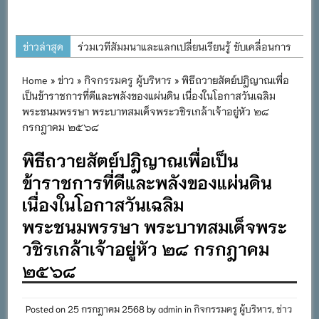
ข่าวล่าสุด
ร่วมเวทีสัมมนาและแลกเปลี่ยนเรียนรู้ ขับเคลื่อนการ
พัฒนาการศึกษาที่ยั่งยืน
Home
»
ข่าว
»
กิจกรรมครู ผู้บริหาร
» พิธีถวายสัตย์ปฎิญาณเพื่อ
โครงการอนุรักษ์พันธุกรรมพืชอันเนื่องมาจากพระ
เป็นข้าราชการที่ดีและพลังของแผ่นดิน เนื่องในโอกาสวันเฉลิม
ราชดำริ สมเด็จพระเทพรัตนราชสุดาฯ สยามบรม
พระชนมพรรษา พระบาทสมเด็จพระวชิรเกล้าเจ้าอยู่หัว ๒๘
กรกฎาคม ๒๕๖๘
ราชกุมารี
ต้อนรับคณะนิเทศ ติดตามการจัดการศึกษาเรียนรวม
พิธีถวายสัตย์ปฎิญาณเพื่อเป็น
ประจำปีการศึกษา ๒๕๖๙
ข้าราชการที่ดีและพลังของแผ่นดิน
การอบรมการจัดทำแผนพัฒนาการจัดการศึกษาและ
เนื่องในโอกาสวันเฉลิม
แผนปฏิบัติการประจำปีของโรงเรียนในสังกัด
พระชนมพรรษา พระบาทสมเด็จพระ
สำนักงานเขตพื้นที่การศึกษาประถมศึกษาภูเก็ต
วชิรเกล้าเจ้าอยู่หัว ๒๘ กรกฎาคม
พิธีถวายเครื่องราชสักการะ วางพานพุ่ม และจุด
๒๕๖๘
เทียนถวายพระพรชัยมงคล เนื่องในโอกาสวันเฉลิม
พระชนมพรรษา พระบาทสมเด็จพระเจ้าอยู่หัว ๒๘
Posted on
25 กรกฎาคม 2568
by
admin
in
กิจกรรมครู ผู้บริหาร
,
ข่าว
กรกฎาคม ๒๕๖๙