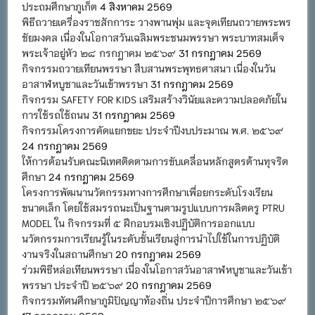
ประถมศึกษาภูเก็ต
4 สิงหาคม 2569
พิธีถวายเครื่องราชสักการะ วางพานพุ่ม และจุดเทียนถวายพระพร
ชัยมงคล เนื่องในโอกาสวันเฉลิมพระชนมพรรษา พระบาทสมเด็จ
พระเจ้าอยู่หัว ๒๘ กรกฎาคม ๒๕๖๙
31 กรกฎาคม 2569
กิจกรรมถวายเทียนพรรษา สืบสานพระพุทธศาสนา เนื่องในวัน
อาสาฬหบูชาและวันเข้าพรรษา
31 กรกฎาคม 2569
กิจกรรม SAFETY FOR KIDS เสริมสร้างวินัยและความปลอดภัยใน
การใช้รถใช้ถนน
31 กรกฎาคม 2569
กิจกรรมโครงการคัดแยกขยะ ประจำปีงบประมาณ พ.ศ. ๒๕๖๙
24 กรกฎาคม 2569
ให้การต้อนรับคณะนิเทศติดตามการขับเคลื่อนหลักสูตรต้านทุจริต
ศึกษา
24 กรกฎาคม 2569
โครงการพัฒนานวัตกรรมทางการศึกษาเพื่อยกระดับโรงเรียน
ขนาดเล็ก โดยใช้สมรรถนะเป็นฐานตามรูปแบบการผลิตครู PTRU
MODEL ใน กิจกรรมที่ ๕ ฝึกอบรมเชิงปฏิบัติการออกแบบ
นวัตกรรมการเรียนรู้ในระดับชั้นเรียนสู่การนำไปใช้ในการปฏิบัติ
งานจริงในสถานศึกษา
20 กรกฎาคม 2569
ร่วมพิธีหล่อเทียนพรรษา เนื่องในโอกาสวันอาสาฬหบูชาและวันเข้า
พรรษา ประจำปี ๒๕๖๙
20 กรกฎาคม 2569
กิจกรรมทัศนศึกษาภูมิปัญญาท้องถิ่น ประจำปีการศึกษา ๒๕๖๙