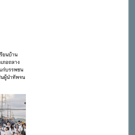
รียนบ้าน
อำเภอถลาง
ศลแก่บรรพชน
็นผู้นำทัพจน