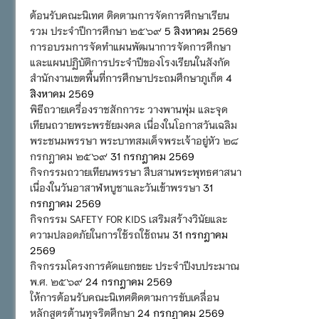
ต้อนรับคณะนิเทศ ติดตามการจัดการศึกษาเรียน
รวม ประจำปีการศึกษา ๒๕๖๙
5 สิงหาคม 2569
การอบรมการจัดทำแผนพัฒนาการจัดการศึกษา
และแผนปฏิบัติการประจำปีของโรงเรียนในสังกัด
สำนักงานเขตพื้นที่การศึกษาประถมศึกษาภูเก็ต
4
สิงหาคม 2569
พิธีถวายเครื่องราชสักการะ วางพานพุ่ม และจุด
เทียนถวายพระพรชัยมงคล เนื่องในโอกาสวันเฉลิม
พระชนมพรรษา พระบาทสมเด็จพระเจ้าอยู่หัว ๒๘
กรกฎาคม ๒๕๖๙
31 กรกฎาคม 2569
กิจกรรมถวายเทียนพรรษา สืบสานพระพุทธศาสนา
เนื่องในวันอาสาฬหบูชาและวันเข้าพรรษา
31
กรกฎาคม 2569
กิจกรรม SAFETY FOR KIDS เสริมสร้างวินัยและ
ความปลอดภัยในการใช้รถใช้ถนน
31 กรกฎาคม
2569
กิจกรรมโครงการคัดแยกขยะ ประจำปีงบประมาณ
พ.ศ. ๒๕๖๙
24 กรกฎาคม 2569
ให้การต้อนรับคณะนิเทศติดตามการขับเคลื่อน
หลักสูตรต้านทุจริตศึกษา
24 กรกฎาคม 2569