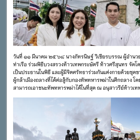
วันที่ ๑๑ มีนาคม ๒๕๖๘ นางภัทรนิษฐ์ วิเชียรบรรณ ผู้อ
ท่าเรือ ร่วมพิธีบวงสรวงท้าวเทพกระษัตรี ท้าวศรีสุนทร จ
เป็นประธานในพิธี และผู้มีจิตศรัทธาร่วมกันแต่งกายด้วยชุดขาว
ผู้กล้าเมืองถลางที่ได้ต่อสู้กับกองทัพทหารพม่าในศึกถลาง โ
สามารถเอาชนะทัพทหารพม่าได้ในที่สุด ณ อนุสาวรีย์ท้าวเทพก