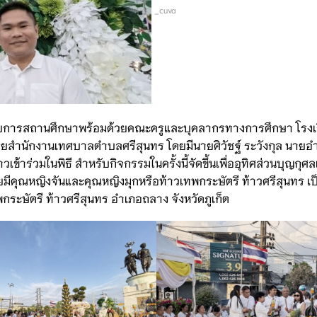
_cuva
ำนวยการสถานศึกษาพร้อมด้วยคณะครูและบุคลากรทางการศึกษา โรงเ
ัดโดยสำนักงานเทศบาลตำบลศรีสุนทร โดยมีนายศิวัชฐ์ ระวังกุล นาย
เข้าร่วมในพิธี สำหรับกิจกรรมในครั้งนี้จัดขึ้นเพื่ออุทิศส่วนบุญกุ
ดยมีคุณหญิงจันและคุณหญิงมุกหรือท้าวเทพกระษัตรี ท้าวศรีสุนทร เป
ระษัตรี ท้าวศรีสุนทร อำเภอถลาง จังหวัดภูเก็ต