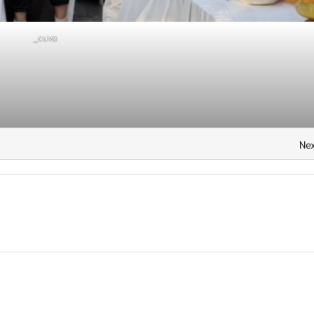
_cuva
Nex