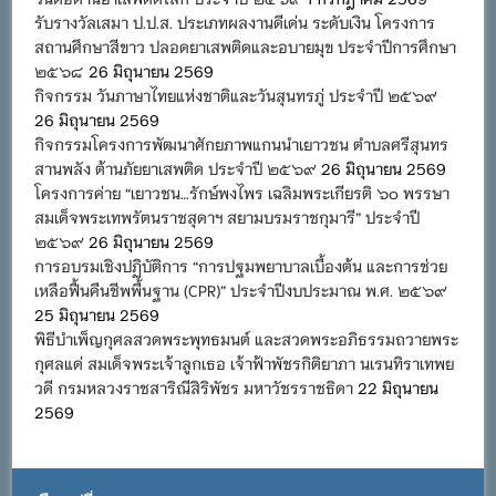
รับรางวัลเสมา ป.ป.ส. ประเภทผลงานดีเด่น ระดับเงิน โครงการ
สถานศึกษาสีขาว ปลอดยาเสพติดและอบายมุข ประจำปีการศึกษา
๒๕๖๘
26 มิถุนายน 2569
กิจกรรม วันภาษาไทยแห่งชาติและวันสุนทรภู่ ประจำปี ๒๕๖๙
26 มิถุนายน 2569
กิจกรรมโครงการพัฒนาศักยภาพแกนนำเยาวชน ตำบลศรีสุนทร
สานพลัง ต้านภัยยาเสพติด ประจำปี ๒๕๖๙
26 มิถุนายน 2569
โครงการค่าย “เยาวชน…รักษ์พงไพร เฉลิมพระเกียรติ ๖๐ พรรษา
สมเด็จพระเทพรัตนราชสุดาฯ สยามบรมราชกุมารี” ประจำปี
๒๕๖๙
26 มิถุนายน 2569
การอบรมเชิงปฏิบัติการ “การปฐมพยาบาลเบื้องต้น และการช่วย
เหลือฟื้นคืนชีพพื้นฐาน (CPR)” ประจำปีงบประมาณ พ.ศ. ๒๕๖๙
25 มิถุนายน 2569
พิธีบำเพ็ญกุศลสวดพระพุทธมนต์ และสวดพระอภิธรรมถวายพระ
กุศลแด่ สมเด็จพระเจ้าลูกเธอ เจ้าฟ้าพัชรกิติยาภา นเรนทิราเทพย
วดี กรมหลวงราชสาริณีสิริพัชร มหาวัชรราชธิดา
22 มิถุนายน
2569