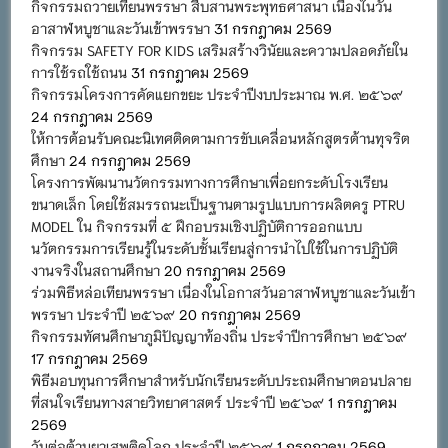
กิจกรรมถวายเทียนพรรษา สืบสานพระพุทธศาสนา เนื่องในวัน
อาสาฬหบูชาและวันเข้าพรรษา
31 กรกฎาคม 2569
กิจกรรม SAFETY FOR KIDS เสริมสร้างวินัยและความปลอดภัยใน
การใช้รถใช้ถนน
31 กรกฎาคม 2569
กิจกรรมโครงการคัดแยกขยะ ประจำปีงบประมาณ พ.ศ. ๒๕๖๙
24 กรกฎาคม 2569
ให้การต้อนรับคณะนิเทศติดตามการขับเคลื่อนหลักสูตรต้านทุจริต
ศึกษา
24 กรกฎาคม 2569
โครงการพัฒนานวัตกรรมทางการศึกษาเพื่อยกระดับโรงเรียน
ขนาดเล็ก โดยใช้สมรรถนะเป็นฐานตามรูปแบบการผลิตครู PTRU
MODEL ใน กิจกรรมที่ ๕ ฝึกอบรมเชิงปฏิบัติการออกแบบ
นวัตกรรมการเรียนรู้ในระดับชั้นเรียนสู่การนำไปใช้ในการปฏิบัติ
งานจริงในสถานศึกษา
20 กรกฎาคม 2569
ร่วมพิธีหล่อเทียนพรรษา เนื่องในโอกาสวันอาสาฬหบูชาและวันเข้า
พรรษา ประจำปี ๒๕๖๙
20 กรกฎาคม 2569
กิจกรรมทัศนศึกษาภูมิปัญญาท้องถิ่น ประจำปีการศึกษา ๒๕๖๙
17 กรกฎาคม 2569
พิธีมอบทุนการศึกษาสำหรับนักเรียนระดับประถมศึกษาตอนปลาย
ที่สนใจเรียนทางสายวิทยาศาสตร์ ประจำปี ๒๕๖๙
1 กรกฎาคม
2569
วันต่อต้านยาเสพติดโลก ประจำปี ๒๕๖๙
1 กรกฎาคม 2569