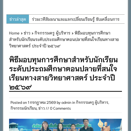
ข่าวล่าสุด
ร่วมเวทีสัมมนาและแลกเปลี่ยนเรียนรู้ ขับเคลื่อนการ
พัฒนาการศึกษาที่ยั่งยืน
Home
»
ข่าว
»
กิจกรรมครู ผู้บริหาร
» พิธีมอบทุนการศึกษา
โครงการอนุรักษ์พันธุกรรมพืชอันเนื่องมาจากพระ
สำหรับนักเรียนระดับประถมศึกษาตอนปลายที่สนใจเรียนทางสาย
ราชดำริ สมเด็จพระเทพรัตนราชสุดาฯ สยามบรม
วิทยาศาสตร์ ประจำปี ๒๕๖๙
ราชกุมารี
พิธีมอบทุนการศึกษาสำหรับนักเรียน
ต้อนรับคณะนิเทศ ติดตามการจัดการศึกษาเรียนรวม
ระดับประถมศึกษาตอนปลายที่สนใจ
ประจำปีการศึกษา ๒๕๖๙
เรียนทางสายวิทยาศาสตร์ ประจำปี
การอบรมการจัดทำแผนพัฒนาการจัดการศึกษาและ
๒๕๖๙
แผนปฏิบัติการประจำปีของโรงเรียนในสังกัด
สำนักงานเขตพื้นที่การศึกษาประถมศึกษาภูเก็ต
Posted on
1 กรกฎาคม 2569
by
admin
in
กิจกรรมครู ผู้บริหาร
,
พิธีถวายเครื่องราชสักการะ วางพานพุ่ม และจุด
กิจกรรมนักเรียน
,
ข่าว
// 0 Comments
เทียนถวายพระพรชัยมงคล เนื่องในโอกาสวันเฉลิม
พระชนมพรรษา พระบาทสมเด็จพระเจ้าอยู่หัว ๒๘
กรกฎาคม ๒๕๖๙