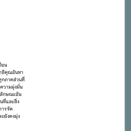
รียน
าธิคุณอันหา
ุกภาคส่วนที่
วามมุ่งมั่น
ณลักษณะอัน
ที่และสิ่ง
การจัด
ะยังคงมุ่ง