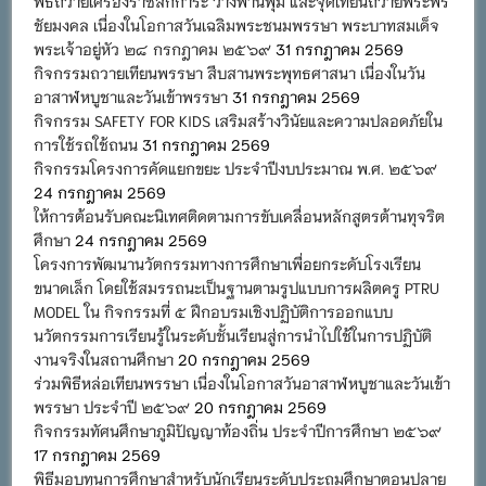
พิธีถวายเครื่องราชสักการะ วางพานพุ่ม และจุดเทียนถวายพระพร
ชัยมงคล เนื่องในโอกาสวันเฉลิมพระชนมพรรษา พระบาทสมเด็จ
พระเจ้าอยู่หัว ๒๘ กรกฎาคม ๒๕๖๙
31 กรกฎาคม 2569
กิจกรรมถวายเทียนพรรษา สืบสานพระพุทธศาสนา เนื่องในวัน
อาสาฬหบูชาและวันเข้าพรรษา
31 กรกฎาคม 2569
กิจกรรม SAFETY FOR KIDS เสริมสร้างวินัยและความปลอดภัยใน
การใช้รถใช้ถนน
31 กรกฎาคม 2569
กิจกรรมโครงการคัดแยกขยะ ประจำปีงบประมาณ พ.ศ. ๒๕๖๙
24 กรกฎาคม 2569
ให้การต้อนรับคณะนิเทศติดตามการขับเคลื่อนหลักสูตรต้านทุจริต
ศึกษา
24 กรกฎาคม 2569
โครงการพัฒนานวัตกรรมทางการศึกษาเพื่อยกระดับโรงเรียน
ขนาดเล็ก โดยใช้สมรรถนะเป็นฐานตามรูปแบบการผลิตครู PTRU
MODEL ใน กิจกรรมที่ ๕ ฝึกอบรมเชิงปฏิบัติการออกแบบ
นวัตกรรมการเรียนรู้ในระดับชั้นเรียนสู่การนำไปใช้ในการปฏิบัติ
งานจริงในสถานศึกษา
20 กรกฎาคม 2569
ร่วมพิธีหล่อเทียนพรรษา เนื่องในโอกาสวันอาสาฬหบูชาและวันเข้า
พรรษา ประจำปี ๒๕๖๙
20 กรกฎาคม 2569
กิจกรรมทัศนศึกษาภูมิปัญญาท้องถิ่น ประจำปีการศึกษา ๒๕๖๙
17 กรกฎาคม 2569
พิธีมอบทุนการศึกษาสำหรับนักเรียนระดับประถมศึกษาตอนปลาย