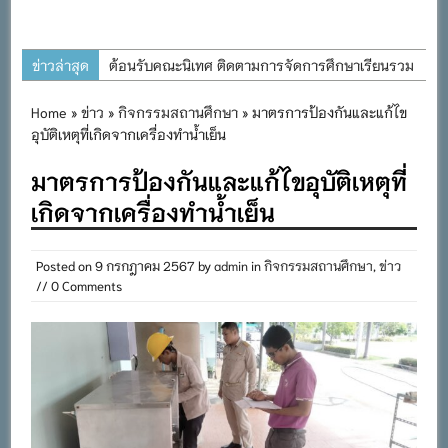
ข่าวล่าสุด
ต้อนรับคณะนิเทศ ติดตามการจัดการศึกษาเรียนรวม
ประจำปีการศึกษา ๒๕๖๙
Home
»
ข่าว
»
กิจกรรมสถานศึกษา
» มาตรการป้องกันและแก้ไข
การอบรมการจัดทำแผนพัฒนาการจัดการศึกษาและ
อุบัติเหตุที่เกิดจากเครื่องทำน้ำเย็น
แผนปฏิบัติการประจำปีของโรงเรียนในสังกัด
มาตรการป้องกันและแก้ไขอุบัติเหตุที่
สำนักงานเขตพื้นที่การศึกษาประถมศึกษาภูเก็ต
เกิดจากเครื่องทำน้ำเย็น
พิธีถวายเครื่องราชสักการะ วางพานพุ่ม และจุด
เทียนถวายพระพรชัยมงคล เนื่องในโอกาสวันเฉลิม
พระชนมพรรษา พระบาทสมเด็จพระเจ้าอยู่หัว ๒๘
Posted on
9 กรกฎาคม 2567
by
admin
in
กิจกรรมสถานศึกษา
,
ข่าว
// 0 Comments
กรกฎาคม ๒๕๖๙
กิจกรรมถวายเทียนพรรษา สืบสานพระพุทธศาสนา
เนื่องในวันอาสาฬหบูชาและวันเข้าพรรษา
กิจกรรม SAFETY FOR KIDS เสริมสร้างวินัยและ
ความปลอดภัยในการใช้รถใช้ถนน