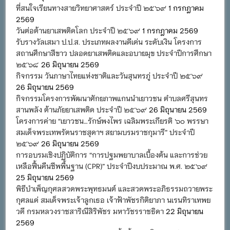
ที่สนใจเรียนทางสายวิทยาศาสตร์ ประจำปี ๒๕๖๙
1 กรกฎาคม
2569
วันต่อต้านยาเสพติดโลก ประจำปี ๒๕๖๙
1 กรกฎาคม 2569
รับรางวัลเสมา ป.ป.ส. ประเภทผลงานดีเด่น ระดับเงิน โครงการ
สถานศึกษาสีขาว ปลอดยาเสพติดและอบายมุข ประจำปีการศึกษา
๒๕๖๘
26 มิถุนายน 2569
กิจกรรม วันภาษาไทยแห่งชาติและวันสุนทรภู่ ประจำปี ๒๕๖๙
26 มิถุนายน 2569
กิจกรรมโครงการพัฒนาศักยภาพแกนนำเยาวชน ตำบลศรีสุนทร
สานพลัง ต้านภัยยาเสพติด ประจำปี ๒๕๖๙
26 มิถุนายน 2569
โครงการค่าย “เยาวชน…รักษ์พงไพร เฉลิมพระเกียรติ ๖๐ พรรษา
สมเด็จพระเทพรัตนราชสุดาฯ สยามบรมราชกุมารี” ประจำปี
๒๕๖๙
26 มิถุนายน 2569
การอบรมเชิงปฏิบัติการ “การปฐมพยาบาลเบื้องต้น และการช่วย
เหลือฟื้นคืนชีพพื้นฐาน (CPR)” ประจำปีงบประมาณ พ.ศ. ๒๕๖๙
25 มิถุนายน 2569
พิธีบำเพ็ญกุศลสวดพระพุทธมนต์ และสวดพระอภิธรรมถวายพระ
กุศลแด่ สมเด็จพระเจ้าลูกเธอ เจ้าฟ้าพัชรกิติยาภา นเรนทิราเทพย
วดี กรมหลวงราชสาริณีสิริพัชร มหาวัชรราชธิดา
22 มิถุนายน
2569