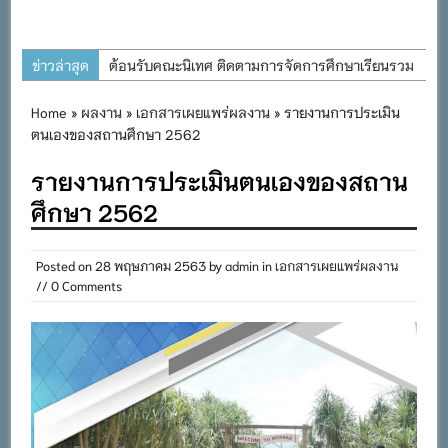
ข่าวล่าสุด
ต้อนรับคณะนิเทศ ติดตามการจัดการศึกษาเรียนรวม
ประจำปีการศึกษา ๒๕๖๙
Home
»
ผลงาน
»
เอกสารเผยแพร่ผลงาน
» รายงานการประเมิน
การอบรมการจัดทำแผนพัฒนาการจัดการศึกษาและ
ตนเองของสถานศึกษา 2562
แผนปฏิบัติการประจำปีของโรงเรียนในสังกัด
รายงานการประเมินตนเองของสถาน
สำนักงานเขตพื้นที่การศึกษาประถมศึกษาภูเก็ต
ศึกษา 2562
พิธีถวายเครื่องราชสักการะ วางพานพุ่ม และจุด
เทียนถวายพระพรชัยมงคล เนื่องในโอกาสวันเฉลิม
พระชนมพรรษา พระบาทสมเด็จพระเจ้าอยู่หัว ๒๘
Posted on
28 พฤษภาคม 2563
by
admin
in
เอกสารเผยแพร่ผลงาน
// 0 Comments
กรกฎาคม ๒๕๖๙
กิจกรรมถวายเทียนพรรษา สืบสานพระพุทธศาสนา
เนื่องในวันอาสาฬหบูชาและวันเข้าพรรษา
กิจกรรม SAFETY FOR KIDS เสริมสร้างวินัยและ
ความปลอดภัยในการใช้รถใช้ถนน