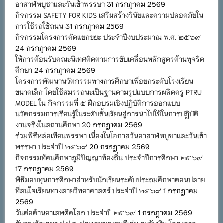
อาสาฬหบูชาและวันเข้าพรรษา
31 กรกฎาคม 2569
กิจกรรม SAFETY FOR KIDS เสริมสร้างวินัยและความปลอดภัยใน
การใช้รถใช้ถนน
31 กรกฎาคม 2569
กิจกรรมโครงการคัดแยกขยะ ประจำปีงบประมาณ พ.ศ. ๒๕๖๙
24 กรกฎาคม 2569
ให้การต้อนรับคณะนิเทศติดตามการขับเคลื่อนหลักสูตรต้านทุจริต
ศึกษา
24 กรกฎาคม 2569
โครงการพัฒนานวัตกรรมทางการศึกษาเพื่อยกระดับโรงเรียน
ขนาดเล็ก โดยใช้สมรรถนะเป็นฐานตามรูปแบบการผลิตครู PTRU
MODEL ใน กิจกรรมที่ ๕ ฝึกอบรมเชิงปฏิบัติการออกแบบ
นวัตกรรมการเรียนรู้ในระดับชั้นเรียนสู่การนำไปใช้ในการปฏิบัติ
งานจริงในสถานศึกษา
20 กรกฎาคม 2569
ร่วมพิธีหล่อเทียนพรรษา เนื่องในโอกาสวันอาสาฬหบูชาและวันเข้า
พรรษา ประจำปี ๒๕๖๙
20 กรกฎาคม 2569
กิจกรรมทัศนศึกษาภูมิปัญญาท้องถิ่น ประจำปีการศึกษา ๒๕๖๙
17 กรกฎาคม 2569
พิธีมอบทุนการศึกษาสำหรับนักเรียนระดับประถมศึกษาตอนปลาย
ที่สนใจเรียนทางสายวิทยาศาสตร์ ประจำปี ๒๕๖๙
1 กรกฎาคม
2569
วันต่อต้านยาเสพติดโลก ประจำปี ๒๕๖๙
1 กรกฎาคม 2569
รับรางวัลเสมา ป.ป.ส. ประเภทผลงานดีเด่น ระดับเงิน โครงการ