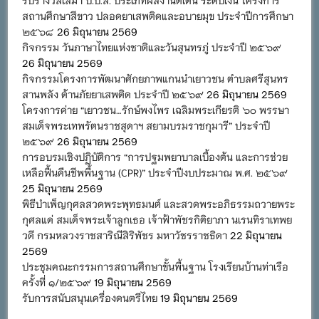
สถานศึกษาสีขาว ปลอดยาเสพติดและอบายมุข ประจำปีการศึกษา
๒๕๖๘
26 มิถุนายน 2569
กิจกรรม วันภาษาไทยแห่งชาติและวันสุนทรภู่ ประจำปี ๒๕๖๙
26 มิถุนายน 2569
กิจกรรมโครงการพัฒนาศักยภาพแกนนำเยาวชน ตำบลศรีสุนทร
สานพลัง ต้านภัยยาเสพติด ประจำปี ๒๕๖๙
26 มิถุนายน 2569
โครงการค่าย “เยาวชน…รักษ์พงไพร เฉลิมพระเกียรติ ๖๐ พรรษา
สมเด็จพระเทพรัตนราชสุดาฯ สยามบรมราชกุมารี” ประจำปี
๒๕๖๙
26 มิถุนายน 2569
การอบรมเชิงปฏิบัติการ “การปฐมพยาบาลเบื้องต้น และการช่วย
เหลือฟื้นคืนชีพพื้นฐาน (CPR)” ประจำปีงบประมาณ พ.ศ. ๒๕๖๙
25 มิถุนายน 2569
พิธีบำเพ็ญกุศลสวดพระพุทธมนต์ และสวดพระอภิธรรมถวายพระ
กุศลแด่ สมเด็จพระเจ้าลูกเธอ เจ้าฟ้าพัชรกิติยาภา นเรนทิราเทพย
วดี กรมหลวงราชสาริณีสิริพัชร มหาวัชรราชธิดา
22 มิถุนายน
2569
ประชุมคณะกรรมการสถานศึกษาขั้นพื้นฐาน โรงเรียนบ้านท่าเรือ
ครั้งที่ ๑/๒๕๖๙
19 มิถุนายน 2569
รับการสนับสนุนเครื่องดนตรีไทย
19 มิถุนายน 2569