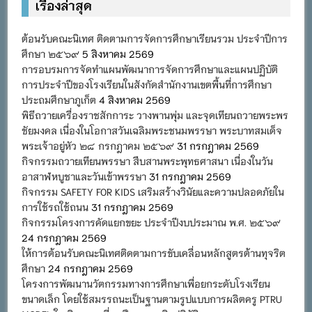
เรื่องล่าสุด
ต้อนรับคณะนิเทศ ติดตามการจัดการศึกษาเรียนรวม ประจำปีการ
ศึกษา ๒๕๖๙
5 สิงหาคม 2569
การอบรมการจัดทำแผนพัฒนาการจัดการศึกษาและแผนปฏิบัติ
การประจำปีของโรงเรียนในสังกัดสำนักงานเขตพื้นที่การศึกษา
ประถมศึกษาภูเก็ต
4 สิงหาคม 2569
พิธีถวายเครื่องราชสักการะ วางพานพุ่ม และจุดเทียนถวายพระพร
ชัยมงคล เนื่องในโอกาสวันเฉลิมพระชนมพรรษา พระบาทสมเด็จ
พระเจ้าอยู่หัว ๒๘ กรกฎาคม ๒๕๖๙
31 กรกฎาคม 2569
กิจกรรมถวายเทียนพรรษา สืบสานพระพุทธศาสนา เนื่องในวัน
อาสาฬหบูชาและวันเข้าพรรษา
31 กรกฎาคม 2569
กิจกรรม SAFETY FOR KIDS เสริมสร้างวินัยและความปลอดภัยใน
การใช้รถใช้ถนน
31 กรกฎาคม 2569
กิจกรรมโครงการคัดแยกขยะ ประจำปีงบประมาณ พ.ศ. ๒๕๖๙
24 กรกฎาคม 2569
ให้การต้อนรับคณะนิเทศติดตามการขับเคลื่อนหลักสูตรต้านทุจริต
ศึกษา
24 กรกฎาคม 2569
โครงการพัฒนานวัตกรรมทางการศึกษาเพื่อยกระดับโรงเรียน
ขนาดเล็ก โดยใช้สมรรถนะเป็นฐานตามรูปแบบการผลิตครู PTRU