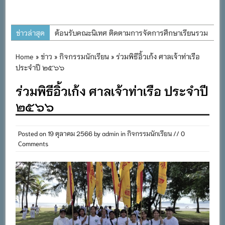
ข่าวล่าสุด
ต้อนรับคณะนิเทศ ติดตามการจัดการศึกษาเรียนรวม
ประจำปีการศึกษา ๒๕๖๙
Home
»
ข่าว
»
กิจกรรมนักเรียน
» ร่วมพิธีอิ้วเก้ง ศาลเจ้าท่าเรือ
การอบรมการจัดทำแผนพัฒนาการจัดการศึกษาและ
ประจำปี ๒๕๖๖
แผนปฏิบัติการประจำปีของโรงเรียนในสังกัด
ร่วมพิธีอิ้วเก้ง ศาลเจ้าท่าเรือ ประจำปี
สำนักงานเขตพื้นที่การศึกษาประถมศึกษาภูเก็ต
๒๕๖๖
พิธีถวายเครื่องราชสักการะ วางพานพุ่ม และจุด
เทียนถวายพระพรชัยมงคล เนื่องในโอกาสวันเฉลิม
พระชนมพรรษา พระบาทสมเด็จพระเจ้าอยู่หัว ๒๘
Posted on
19 ตุลาคม 2566
by
admin
in
กิจกรรมนักเรียน
// 0
Comments
กรกฎาคม ๒๕๖๙
กิจกรรมถวายเทียนพรรษา สืบสานพระพุทธศาสนา
เนื่องในวันอาสาฬหบูชาและวันเข้าพรรษา
กิจกรรม SAFETY FOR KIDS เสริมสร้างวินัยและ
ความปลอดภัยในการใช้รถใช้ถนน