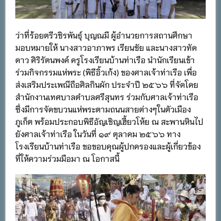
ว่าที่ร้อยตรีวชิรพันธุ์ บุญณมี ผู้อำนวยการสถานศึกษา
มอบหมายให้ นางสาวอาภาพร เรียนชัย และนางสาวทัด
ดาว ศิริรัตนพงค์ ครูโรงเรียนบ้านท่าเรือ นำนักเรียนเข้า
ร่วมกิจกรรมแห่พระ (พิธีอิ้วเก้ง) ของศาลเจ้าท่าเรือ เพื่อ
ส่งเสริมประเพณีถือศิลกินผัก ประจำปี ๒๕๖๖ ที่จัดโดย
สำนักงานเทศบาลตำบลศรีสุนทร ร่วมกับศาลเจ้าท่าเรือ
ซึ่งมีการจัดขบวนแห่พระตามถนนสายต่างๆในตัวเมือง
ภูเก็ต พร้อมประกอบพิธีอัญเชิญเฮี้ยวโห้ย ณ สะพานหินไป
ยังศาลเจ้าท่าเรือ ในวันที่ ๑๙ ตุลาคม ๒๕๖๖ ทาง
โรงเรียนบ้านท่าเรือ ขอขอบคุณผู้ปกครองและผู้เกี่ยวข้อง
ที่ให้ความร่วมมือมา ณ โอกาสนี้