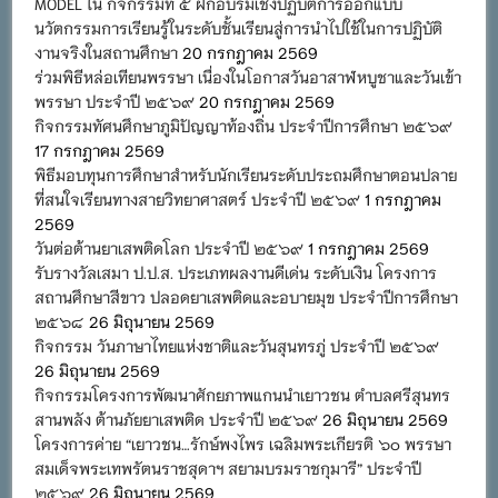
MODEL ใน กิจกรรมที่ ๕ ฝึกอบรมเชิงปฏิบัติการออกแบบ
นวัตกรรมการเรียนรู้ในระดับชั้นเรียนสู่การนำไปใช้ในการปฏิบัติ
งานจริงในสถานศึกษา
20 กรกฎาคม 2569
ร่วมพิธีหล่อเทียนพรรษา เนื่องในโอกาสวันอาสาฬหบูชาและวันเข้า
พรรษา ประจำปี ๒๕๖๙
20 กรกฎาคม 2569
กิจกรรมทัศนศึกษาภูมิปัญญาท้องถิ่น ประจำปีการศึกษา ๒๕๖๙
17 กรกฎาคม 2569
พิธีมอบทุนการศึกษาสำหรับนักเรียนระดับประถมศึกษาตอนปลาย
ที่สนใจเรียนทางสายวิทยาศาสตร์ ประจำปี ๒๕๖๙
1 กรกฎาคม
2569
วันต่อต้านยาเสพติดโลก ประจำปี ๒๕๖๙
1 กรกฎาคม 2569
รับรางวัลเสมา ป.ป.ส. ประเภทผลงานดีเด่น ระดับเงิน โครงการ
สถานศึกษาสีขาว ปลอดยาเสพติดและอบายมุข ประจำปีการศึกษา
๒๕๖๘
26 มิถุนายน 2569
กิจกรรม วันภาษาไทยแห่งชาติและวันสุนทรภู่ ประจำปี ๒๕๖๙
26 มิถุนายน 2569
กิจกรรมโครงการพัฒนาศักยภาพแกนนำเยาวชน ตำบลศรีสุนทร
สานพลัง ต้านภัยยาเสพติด ประจำปี ๒๕๖๙
26 มิถุนายน 2569
โครงการค่าย “เยาวชน…รักษ์พงไพร เฉลิมพระเกียรติ ๖๐ พรรษา
สมเด็จพระเทพรัตนราชสุดาฯ สยามบรมราชกุมารี” ประจำปี
๒๕๖๙
26 มิถุนายน 2569