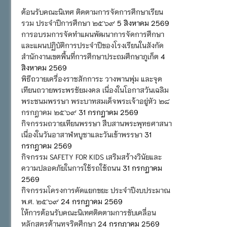
ต้อนรับคณะนิเทศ ติดตามการจัดการศึกษาเรียน
รวม ประจำปีการศึกษา ๒๕๖๙
5 สิงหาคม 2569
การอบรมการจัดทำแผนพัฒนาการจัดการศึกษา
และแผนปฏิบัติการประจำปีของโรงเรียนในสังกัด
สำนักงานเขตพื้นที่การศึกษาประถมศึกษาภูเก็ต
4
สิงหาคม 2569
พิธีถวายเครื่องราชสักการะ วางพานพุ่ม และจุด
เทียนถวายพระพรชัยมงคล เนื่องในโอกาสวันเฉลิม
พระชนมพรรษา พระบาทสมเด็จพระเจ้าอยู่หัว ๒๘
กรกฎาคม ๒๕๖๙
31 กรกฎาคม 2569
กิจกรรมถวายเทียนพรรษา สืบสานพระพุทธศาสนา
เนื่องในวันอาสาฬหบูชาและวันเข้าพรรษา
31
กรกฎาคม 2569
กิจกรรม SAFETY FOR KIDS เสริมสร้างวินัยและ
ความปลอดภัยในการใช้รถใช้ถนน
31 กรกฎาคม
2569
กิจกรรมโครงการคัดแยกขยะ ประจำปีงบประมาณ
พ.ศ. ๒๕๖๙
24 กรกฎาคม 2569
ให้การต้อนรับคณะนิเทศติดตามการขับเคลื่อน
หลักสูตรต้านทุจริตศึกษา
24 กรกฎาคม 2569