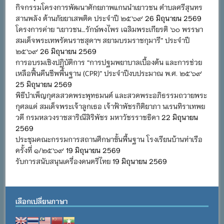
กิจกรรมโครงการพัฒนาศักยภาพแกนนำเยาวชน ตำบลศรีสุนทร
สานพลัง ต้านภัยยาเสพติด ประจำปี ๒๕๖๙
26 มิถุนายน 2569
โครงการค่าย “เยาวชน…รักษ์พงไพร เฉลิมพระเกียรติ ๖๐ พรรษา
สมเด็จพระเทพรัตนราชสุดาฯ สยามบรมราชกุมารี” ประจำปี
๒๕๖๙
26 มิถุนายน 2569
การอบรมเชิงปฏิบัติการ “การปฐมพยาบาลเบื้องต้น และการช่วย
เหลือฟื้นคืนชีพพื้นฐาน (CPR)” ประจำปีงบประมาณ พ.ศ. ๒๕๖๙
25 มิถุนายน 2569
พิธีบำเพ็ญกุศลสวดพระพุทธมนต์ และสวดพระอภิธรรมถวายพระ
กุศลแด่ สมเด็จพระเจ้าลูกเธอ เจ้าฟ้าพัชรกิติยาภา นเรนทิราเทพย
วดี กรมหลวงราชสาริณีสิริพัชร มหาวัชรราชธิดา
22 มิถุนายน
2569
ประชุมคณะกรรมการสถานศึกษาขั้นพื้นฐาน โรงเรียนบ้านท่าเรือ
ครั้งที่ ๑/๒๕๖๙
19 มิถุนายน 2569
รับการสนับสนุนเครื่องดนตรีไทย
19 มิถุนายน 2569
เลือกเปลี่ยนภาษา