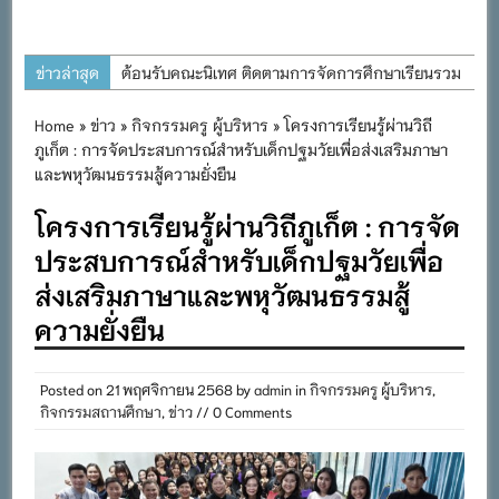
ข่าวล่าสุด
ต้อนรับคณะนิเทศ ติดตามการจัดการศึกษาเรียนรวม
ประจำปีการศึกษา ๒๕๖๙
Home
»
ข่าว
»
กิจกรรมครู ผู้บริหาร
» โครงการเรียนรู้ผ่านวิถี
การอบรมการจัดทำแผนพัฒนาการจัดการศึกษาและ
ภูเก็ต : การจัดประสบการณ์สำหรับเด็กปฐมวัยเพื่อส่งเสริมภาษา
แผนปฏิบัติการประจำปีของโรงเรียนในสังกัด
และพหุวัฒนธรรมสู้ความยั่งยืน
สำนักงานเขตพื้นที่การศึกษาประถมศึกษาภูเก็ต
โครงการเรียนรู้ผ่านวิถีภูเก็ต : การจัด
พิธีถวายเครื่องราชสักการะ วางพานพุ่ม และจุด
ประสบการณ์สำหรับเด็กปฐมวัยเพื่อ
เทียนถวายพระพรชัยมงคล เนื่องในโอกาสวันเฉลิม
ส่งเสริมภาษาและพหุวัฒนธรรมสู้
พระชนมพรรษา พระบาทสมเด็จพระเจ้าอยู่หัว ๒๘
ความยั่งยืน
กรกฎาคม ๒๕๖๙
กิจกรรมถวายเทียนพรรษา สืบสานพระพุทธศาสนา
Posted on
21 พฤศจิกายน 2568
by
admin
in
กิจกรรมครู ผู้บริหาร
,
เนื่องในวันอาสาฬหบูชาและวันเข้าพรรษา
กิจกรรมสถานศึกษา
,
ข่าว
// 0 Comments
กิจกรรม SAFETY FOR KIDS เสริมสร้างวินัยและ
ความปลอดภัยในการใช้รถใช้ถนน