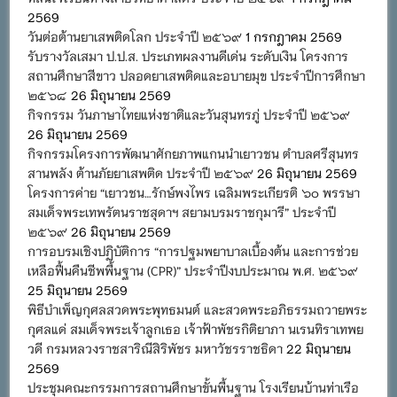
2569
วันต่อต้านยาเสพติดโลก ประจำปี ๒๕๖๙
1 กรกฎาคม 2569
รับรางวัลเสมา ป.ป.ส. ประเภทผลงานดีเด่น ระดับเงิน โครงการ
สถานศึกษาสีขาว ปลอดยาเสพติดและอบายมุข ประจำปีการศึกษา
๒๕๖๘
26 มิถุนายน 2569
กิจกรรม วันภาษาไทยแห่งชาติและวันสุนทรภู่ ประจำปี ๒๕๖๙
26 มิถุนายน 2569
กิจกรรมโครงการพัฒนาศักยภาพแกนนำเยาวชน ตำบลศรีสุนทร
สานพลัง ต้านภัยยาเสพติด ประจำปี ๒๕๖๙
26 มิถุนายน 2569
โครงการค่าย “เยาวชน…รักษ์พงไพร เฉลิมพระเกียรติ ๖๐ พรรษา
สมเด็จพระเทพรัตนราชสุดาฯ สยามบรมราชกุมารี” ประจำปี
๒๕๖๙
26 มิถุนายน 2569
การอบรมเชิงปฏิบัติการ “การปฐมพยาบาลเบื้องต้น และการช่วย
เหลือฟื้นคืนชีพพื้นฐาน (CPR)” ประจำปีงบประมาณ พ.ศ. ๒๕๖๙
25 มิถุนายน 2569
พิธีบำเพ็ญกุศลสวดพระพุทธมนต์ และสวดพระอภิธรรมถวายพระ
กุศลแด่ สมเด็จพระเจ้าลูกเธอ เจ้าฟ้าพัชรกิติยาภา นเรนทิราเทพย
วดี กรมหลวงราชสาริณีสิริพัชร มหาวัชรราชธิดา
22 มิถุนายน
2569
ประชุมคณะกรรมการสถานศึกษาขั้นพื้นฐาน โรงเรียนบ้านท่าเรือ