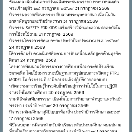
ชัยมงคล เนื่องในโอกาสวันเฉลิมพระชนมพรรษา พระบาทสมเด็จ
พระเจ้าอยู่หัว ๒๘ กรกฎาคม ๒๕๖๙
31 กรกฎาคม 2569
กิจกรรมถวายเทียนพรรษา สืบสานพระพุทธศาสนา เนื่องในวัน
อาสาฬหบูชาและวันเข้าพรรษา
31 กรกฎาคม 2569
กิจกรรม SAFETY FOR KIDS เสริมสร้างวินัยและความปลอดภัยใน
การใช้รถใช้ถนน
31 กรกฎาคม 2569
กิจกรรมโครงการคัดแยกขยะ ประจำปีงบประมาณ พ.ศ. ๒๕๖๙
24 กรกฎาคม 2569
ให้การต้อนรับคณะนิเทศติดตามการขับเคลื่อนหลักสูตรต้านทุจริต
ศึกษา
24 กรกฎาคม 2569
โครงการพัฒนานวัตกรรมทางการศึกษาเพื่อยกระดับโรงเรียน
ขนาดเล็ก โดยใช้สมรรถนะเป็นฐานตามรูปแบบการผลิตครู PTRU
MODEL ใน กิจกรรมที่ ๕ ฝึกอบรมเชิงปฏิบัติการออกแบบ
นวัตกรรมการเรียนรู้ในระดับชั้นเรียนสู่การนำไปใช้ในการปฏิบัติ
งานจริงในสถานศึกษา
20 กรกฎาคม 2569
ร่วมพิธีหล่อเทียนพรรษา เนื่องในโอกาสวันอาสาฬหบูชาและวันเข้า
พรรษา ประจำปี ๒๕๖๙
20 กรกฎาคม 2569
กิจกรรมทัศนศึกษาภูมิปัญญาท้องถิ่น ประจำปีการศึกษา ๒๕๖๙
17 กรกฎาคม 2569
พิธีมอบทุนการศึกษาสำหรับนักเรียนระดับประถมศึกษาตอนปลาย
ที่สนใจเรียนทางสายวิทยาศาสตร์ ประจำปี ๒๕๖๙
1 กรกฎาคม