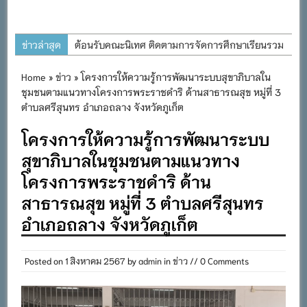
ข่าวล่าสุด
ต้อนรับคณะนิเทศ ติดตามการจัดการศึกษาเรียนรวม
ประจำปีการศึกษา ๒๕๖๙
Home
»
ข่าว
» โครงการให้ความรู้การพัฒนาระบบสุขาภิบาลใน
การอบรมการจัดทำแผนพัฒนาการจัดการศึกษาและ
ชุมชนตามแนวทางโครงการพระราชดำริ ด้านสาธารณสุข หมู่ที่ 3
แผนปฏิบัติการประจำปีของโรงเรียนในสังกัด
ตำบลศรีสุนทร อำเภอถลาง จังหวัดภูเก็ต
สำนักงานเขตพื้นที่การศึกษาประถมศึกษาภูเก็ต
โครงการให้ความรู้การพัฒนาระบบ
พิธีถวายเครื่องราชสักการะ วางพานพุ่ม และจุด
สุขาภิบาลในชุมชนตามแนวทาง
เทียนถวายพระพรชัยมงคล เนื่องในโอกาสวันเฉลิม
โครงการพระราชดำริ ด้าน
พระชนมพรรษา พระบาทสมเด็จพระเจ้าอยู่หัว ๒๘
สาธารณสุข หมู่ที่ 3 ตำบลศรีสุนทร
กรกฎาคม ๒๕๖๙
อำเภอถลาง จังหวัดภูเก็ต
กิจกรรมถวายเทียนพรรษา สืบสานพระพุทธศาสนา
เนื่องในวันอาสาฬหบูชาและวันเข้าพรรษา
Posted on
1 สิงหาคม 2567
กิจกรรม SAFETY FOR KIDS เสริมสร้างวินัยและ
by
admin
in
ข่าว
// 0 Comments
ความปลอดภัยในการใช้รถใช้ถนน