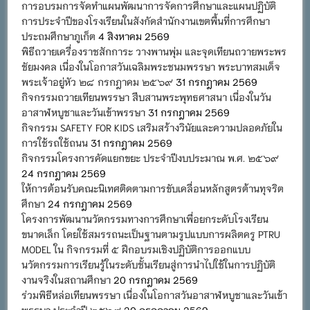
การอบรมการจัดทำแผนพัฒนาการจัดการศึกษาและแผนปฏิบัติ
การประจำปีของโรงเรียนในสังกัดสำนักงานเขตพื้นที่การศึกษา
ประถมศึกษาภูเก็ต
4 สิงหาคม 2569
พิธีถวายเครื่องราชสักการะ วางพานพุ่ม และจุดเทียนถวายพระพร
ชัยมงคล เนื่องในโอกาสวันเฉลิมพระชนมพรรษา พระบาทสมเด็จ
พระเจ้าอยู่หัว ๒๘ กรกฎาคม ๒๕๖๙
31 กรกฎาคม 2569
กิจกรรมถวายเทียนพรรษา สืบสานพระพุทธศาสนา เนื่องในวัน
อาสาฬหบูชาและวันเข้าพรรษา
31 กรกฎาคม 2569
กิจกรรม SAFETY FOR KIDS เสริมสร้างวินัยและความปลอดภัยใน
การใช้รถใช้ถนน
31 กรกฎาคม 2569
กิจกรรมโครงการคัดแยกขยะ ประจำปีงบประมาณ พ.ศ. ๒๕๖๙
24 กรกฎาคม 2569
ให้การต้อนรับคณะนิเทศติดตามการขับเคลื่อนหลักสูตรต้านทุจริต
ศึกษา
24 กรกฎาคม 2569
โครงการพัฒนานวัตกรรมทางการศึกษาเพื่อยกระดับโรงเรียน
ขนาดเล็ก โดยใช้สมรรถนะเป็นฐานตามรูปแบบการผลิตครู PTRU
MODEL ใน กิจกรรมที่ ๕ ฝึกอบรมเชิงปฏิบัติการออกแบบ
นวัตกรรมการเรียนรู้ในระดับชั้นเรียนสู่การนำไปใช้ในการปฏิบัติ
งานจริงในสถานศึกษา
20 กรกฎาคม 2569
ร่วมพิธีหล่อเทียนพรรษา เนื่องในโอกาสวันอาสาฬหบูชาและวันเข้า
พรรษา ประจำปี ๒๕๖๙
20 กรกฎาคม 2569