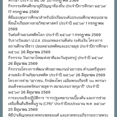
กิจกรรมทัศนศึกษาภูมิปัญญาท้องถิ่น ประจำปีการศึกษา ๒๕๖๙
17 กรกฎาคม 2569
พิธีมอบทุนการศึกษาสำหรับนักเรียนระดับประถมศึกษาตอนปลาย
ที่สนใจเรียนทางสายวิทยาศาสตร์ ประจำปี ๒๕๖๙
1 กรกฎาคม
2569
วันต่อต้านยาเสพติดโลก ประจำปี ๒๕๖๙
1 กรกฎาคม 2569
รับรางวัลเสมา ป.ป.ส. ประเภทผลงานดีเด่น ระดับเงิน โครงการ
สถานศึกษาสีขาว ปลอดยาเสพติดและอบายมุข ประจำปีการศึกษา
๒๕๖๘
26 มิถุนายน 2569
กิจกรรม วันภาษาไทยแห่งชาติและวันสุนทรภู่ ประจำปี ๒๕๖๙
26 มิถุนายน 2569
กิจกรรมโครงการพัฒนาศักยภาพแกนนำเยาวชน ตำบลศรีสุนทร
สานพลัง ต้านภัยยาเสพติด ประจำปี ๒๕๖๙
26 มิถุนายน 2569
โครงการค่าย “เยาวชน…รักษ์พงไพร เฉลิมพระเกียรติ ๖๐ พรรษา
สมเด็จพระเทพรัตนราชสุดาฯ สยามบรมราชกุมารี” ประจำปี
๒๕๖๙
26 มิถุนายน 2569
การอบรมเชิงปฏิบัติการ “การปฐมพยาบาลเบื้องต้น และการช่วย
เหลือฟื้นคืนชีพพื้นฐาน (CPR)” ประจำปีงบประมาณ พ.ศ. ๒๕๖๙
25 มิถุนายน 2569
พิธีบำเพ็ญกุศลสวดพระพุทธมนต์ และสวดพระอภิธรรมถวายพระ