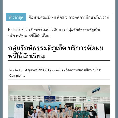
ข่าวล่าสุด
ต้อนรับคณะนิเทศ ติดตามการจัดการศึกษาเรียนรวม
ประจำปีการศึกษา ๒๕๖๙
Home
»
ข่าว
»
กิจกรรมสถานศึกษา
» กลุ่มรักษ์ธรรมดีภูเก็ต
การอบรมการจัดทำแผนพัฒนาการจัดการศึกษาและ
บริการตัดผมฟรีให้นักเรียน
แผนปฏิบัติการประจำปีของโรงเรียนในสังกัด
กลุ่มรักษ์ธรรมดีภูเก็ต บริการตัดผม
สำนักงานเขตพื้นที่การศึกษาประถมศึกษาภูเก็ต
ฟรีให้นักเรียน
พิธีถวายเครื่องราชสักการะ วางพานพุ่ม และจุด
เทียนถวายพระพรชัยมงคล เนื่องในโอกาสวันเฉลิม
พระชนมพรรษา พระบาทสมเด็จพระเจ้าอยู่หัว ๒๘
Posted on
4 ตุลาคม 2566
by
admin
in
กิจกรรมสถานศึกษา
// 0
Comments
กรกฎาคม ๒๕๖๙
กิจกรรมถวายเทียนพรรษา สืบสานพระพุทธศาสนา
เนื่องในวันอาสาฬหบูชาและวันเข้าพรรษา
กิจกรรม SAFETY FOR KIDS เสริมสร้างวินัยและ
ความปลอดภัยในการใช้รถใช้ถนน