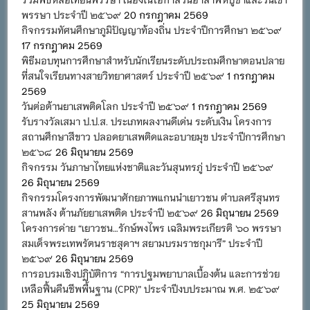
พรรษา ประจำปี ๒๕๖๙
20 กรกฎาคม 2569
กิจกรรมทัศนศึกษาภูมิปัญญาท้องถิ่น ประจำปีการศึกษา ๒๕๖๙
17 กรกฎาคม 2569
พิธีมอบทุนการศึกษาสำหรับนักเรียนระดับประถมศึกษาตอนปลาย
ที่สนใจเรียนทางสายวิทยาศาสตร์ ประจำปี ๒๕๖๙
1 กรกฎาคม
2569
วันต่อต้านยาเสพติดโลก ประจำปี ๒๕๖๙
1 กรกฎาคม 2569
รับรางวัลเสมา ป.ป.ส. ประเภทผลงานดีเด่น ระดับเงิน โครงการ
สถานศึกษาสีขาว ปลอดยาเสพติดและอบายมุข ประจำปีการศึกษา
๒๕๖๘
26 มิถุนายน 2569
กิจกรรม วันภาษาไทยแห่งชาติและวันสุนทรภู่ ประจำปี ๒๕๖๙
26 มิถุนายน 2569
กิจกรรมโครงการพัฒนาศักยภาพแกนนำเยาวชน ตำบลศรีสุนทร
สานพลัง ต้านภัยยาเสพติด ประจำปี ๒๕๖๙
26 มิถุนายน 2569
โครงการค่าย “เยาวชน…รักษ์พงไพร เฉลิมพระเกียรติ ๖๐ พรรษา
สมเด็จพระเทพรัตนราชสุดาฯ สยามบรมราชกุมารี” ประจำปี
๒๕๖๙
26 มิถุนายน 2569
การอบรมเชิงปฏิบัติการ “การปฐมพยาบาลเบื้องต้น และการช่วย
เหลือฟื้นคืนชีพพื้นฐาน (CPR)” ประจำปีงบประมาณ พ.ศ. ๒๕๖๙
25 มิถุนายน 2569