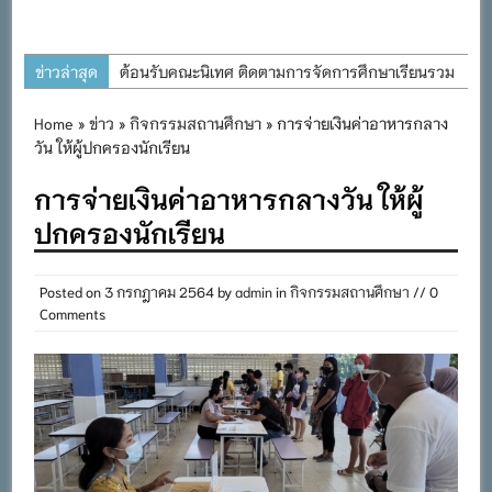
ข่าวล่าสุด
ต้อนรับคณะนิเทศ ติดตามการจัดการศึกษาเรียนรวม
ประจำปีการศึกษา ๒๕๖๙
Home
»
ข่าว
»
กิจกรรมสถานศึกษา
» การจ่ายเงินค่าอาหารกลาง
การอบรมการจัดทำแผนพัฒนาการจัดการศึกษาและ
วัน ให้ผู้ปกครองนักเรียน
แผนปฏิบัติการประจำปีของโรงเรียนในสังกัด
การจ่ายเงินค่าอาหารกลางวัน ให้ผู้
สำนักงานเขตพื้นที่การศึกษาประถมศึกษาภูเก็ต
ปกครองนักเรียน
พิธีถวายเครื่องราชสักการะ วางพานพุ่ม และจุด
เทียนถวายพระพรชัยมงคล เนื่องในโอกาสวันเฉลิม
พระชนมพรรษา พระบาทสมเด็จพระเจ้าอยู่หัว ๒๘
Posted on
3 กรกฎาคม 2564
by
admin
in
กิจกรรมสถานศึกษา
// 0
Comments
กรกฎาคม ๒๕๖๙
กิจกรรมถวายเทียนพรรษา สืบสานพระพุทธศาสนา
เนื่องในวันอาสาฬหบูชาและวันเข้าพรรษา
กิจกรรม SAFETY FOR KIDS เสริมสร้างวินัยและ
ความปลอดภัยในการใช้รถใช้ถนน