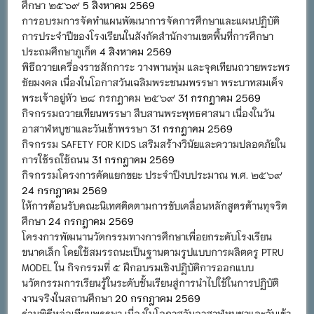
ศึกษา ๒๕๖๙
5 สิงหาคม 2569
การอบรมการจัดทำแผนพัฒนาการจัดการศึกษาและแผนปฏิบัติ
การประจำปีของโรงเรียนในสังกัดสำนักงานเขตพื้นที่การศึกษา
ประถมศึกษาภูเก็ต
4 สิงหาคม 2569
พิธีถวายเครื่องราชสักการะ วางพานพุ่ม และจุดเทียนถวายพระพร
ชัยมงคล เนื่องในโอกาสวันเฉลิมพระชนมพรรษา พระบาทสมเด็จ
พระเจ้าอยู่หัว ๒๘ กรกฎาคม ๒๕๖๙
31 กรกฎาคม 2569
กิจกรรมถวายเทียนพรรษา สืบสานพระพุทธศาสนา เนื่องในวัน
อาสาฬหบูชาและวันเข้าพรรษา
31 กรกฎาคม 2569
กิจกรรม SAFETY FOR KIDS เสริมสร้างวินัยและความปลอดภัยใน
การใช้รถใช้ถนน
31 กรกฎาคม 2569
กิจกรรมโครงการคัดแยกขยะ ประจำปีงบประมาณ พ.ศ. ๒๕๖๙
24 กรกฎาคม 2569
ให้การต้อนรับคณะนิเทศติดตามการขับเคลื่อนหลักสูตรต้านทุจริต
ศึกษา
24 กรกฎาคม 2569
โครงการพัฒนานวัตกรรมทางการศึกษาเพื่อยกระดับโรงเรียน
ขนาดเล็ก โดยใช้สมรรถนะเป็นฐานตามรูปแบบการผลิตครู PTRU
MODEL ใน กิจกรรมที่ ๕ ฝึกอบรมเชิงปฏิบัติการออกแบบ
นวัตกรรมการเรียนรู้ในระดับชั้นเรียนสู่การนำไปใช้ในการปฏิบัติ
งานจริงในสถานศึกษา
20 กรกฎาคม 2569
ร่วมพิธีหล่อเทียนพรรษา เนื่องในโอกาสวันอาสาฬหบูชาและวันเข้า