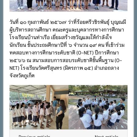
วันที่ ๑๐ กุมภาพันธ์ ๒๕๖๗ ว่าที่ร้อยตรีวชิรพันธุ์ บุญณมี
ผู้บริหารสถานศึกษา คณะครูและบุคลากรทางการศึกษา
โรงเรียนบ้านท่าเรือ เยี่ยมสร้างขวัญและให้กำลังใจ
นักเรียน ชั้นประถมศึกษาปีที่ ๖ จำนวน ๑๙ คน ที่เข้าร่วม
ทดสอบทางการศึกษาระดับชาติ (O-NET) ปีการศึกษา
๒๕๖๖ ณ สนามสอบการสอบระดับชาติขั้นพื้นฐาน (O-
NET) โรงเรียนวัดศรีสุนทร (มิตรภาพ ๑๕) อำเภอถลาง
จังหวัดภูเก็ต
← Previous article
Next article →