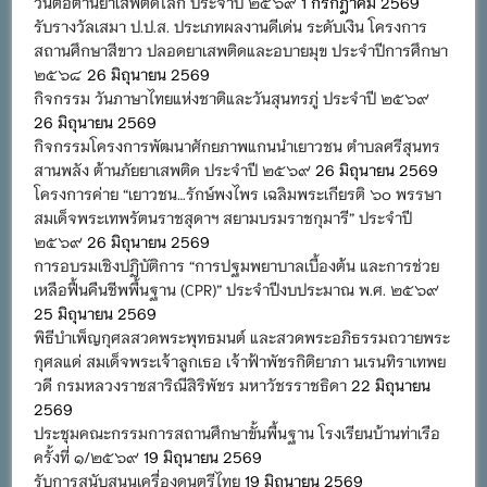
วันต่อต้านยาเสพติดโลก ประจำปี ๒๕๖๙
1 กรกฎาคม 2569
รับรางวัลเสมา ป.ป.ส. ประเภทผลงานดีเด่น ระดับเงิน โครงการ
สถานศึกษาสีขาว ปลอดยาเสพติดและอบายมุข ประจำปีการศึกษา
๒๕๖๘
26 มิถุนายน 2569
กิจกรรม วันภาษาไทยแห่งชาติและวันสุนทรภู่ ประจำปี ๒๕๖๙
26 มิถุนายน 2569
กิจกรรมโครงการพัฒนาศักยภาพแกนนำเยาวชน ตำบลศรีสุนทร
สานพลัง ต้านภัยยาเสพติด ประจำปี ๒๕๖๙
26 มิถุนายน 2569
โครงการค่าย “เยาวชน…รักษ์พงไพร เฉลิมพระเกียรติ ๖๐ พรรษา
สมเด็จพระเทพรัตนราชสุดาฯ สยามบรมราชกุมารี” ประจำปี
๒๕๖๙
26 มิถุนายน 2569
การอบรมเชิงปฏิบัติการ “การปฐมพยาบาลเบื้องต้น และการช่วย
เหลือฟื้นคืนชีพพื้นฐาน (CPR)” ประจำปีงบประมาณ พ.ศ. ๒๕๖๙
25 มิถุนายน 2569
พิธีบำเพ็ญกุศลสวดพระพุทธมนต์ และสวดพระอภิธรรมถวายพระ
กุศลแด่ สมเด็จพระเจ้าลูกเธอ เจ้าฟ้าพัชรกิติยาภา นเรนทิราเทพย
วดี กรมหลวงราชสาริณีสิริพัชร มหาวัชรราชธิดา
22 มิถุนายน
2569
ประชุมคณะกรรมการสถานศึกษาขั้นพื้นฐาน โรงเรียนบ้านท่าเรือ
ครั้งที่ ๑/๒๕๖๙
19 มิถุนายน 2569
รับการสนับสนุนเครื่องดนตรีไทย
19 มิถุนายน 2569