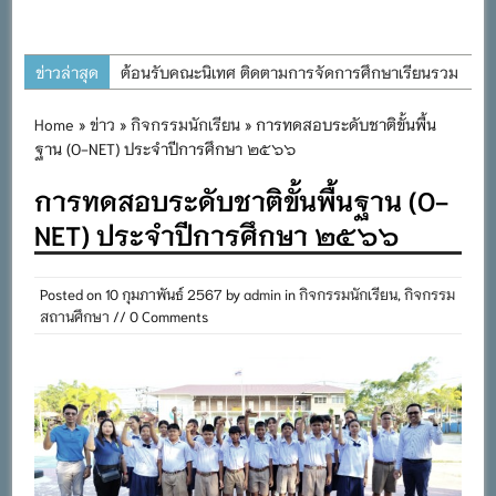
ข่าวล่าสุด
ต้อนรับคณะนิเทศ ติดตามการจัดการศึกษาเรียนรวม
ประจำปีการศึกษา ๒๕๖๙
Home
»
ข่าว
»
กิจกรรมนักเรียน
» การทดสอบระดับชาติขั้นพื้น
การอบรมการจัดทำแผนพัฒนาการจัดการศึกษาและ
ฐาน (O-NET) ประจำปีการศึกษา ๒๕๖๖
แผนปฏิบัติการประจำปีของโรงเรียนในสังกัด
การทดสอบระดับชาติขั้นพื้นฐาน (O-
สำนักงานเขตพื้นที่การศึกษาประถมศึกษาภูเก็ต
NET) ประจำปีการศึกษา ๒๕๖๖
พิธีถวายเครื่องราชสักการะ วางพานพุ่ม และจุด
เทียนถวายพระพรชัยมงคล เนื่องในโอกาสวันเฉลิม
พระชนมพรรษา พระบาทสมเด็จพระเจ้าอยู่หัว ๒๘
Posted on
10 กุมภาพันธ์ 2567
by
admin
in
กิจกรรมนักเรียน
,
กิจกรรม
สถานศึกษา
// 0 Comments
กรกฎาคม ๒๕๖๙
กิจกรรมถวายเทียนพรรษา สืบสานพระพุทธศาสนา
เนื่องในวันอาสาฬหบูชาและวันเข้าพรรษา
กิจกรรม SAFETY FOR KIDS เสริมสร้างวินัยและ
ความปลอดภัยในการใช้รถใช้ถนน