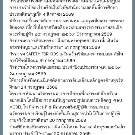
การอบรมการจัดทำแผนพัฒนาการจัดการศึกษาและแผนปฏิบัติ
การประจำปีของโรงเรียนในสังกัดสำนักงานเขตพื้นที่การศึกษา
ประถมศึกษาภูเก็ต
4 สิงหาคม 2569
พิธีถวายเครื่องราชสักการะ วางพานพุ่ม และจุดเทียนถวายพระพร
ชัยมงคล เนื่องในโอกาสวันเฉลิมพระชนมพรรษา พระบาทสมเด็จ
พระเจ้าอยู่หัว ๒๘ กรกฎาคม ๒๕๖๙
31 กรกฎาคม 2569
กิจกรรมถวายเทียนพรรษา สืบสานพระพุทธศาสนา เนื่องในวัน
อาสาฬหบูชาและวันเข้าพรรษา
31 กรกฎาคม 2569
กิจกรรม SAFETY FOR KIDS เสริมสร้างวินัยและความปลอดภัยใน
การใช้รถใช้ถนน
31 กรกฎาคม 2569
กิจกรรมโครงการคัดแยกขยะ ประจำปีงบประมาณ พ.ศ. ๒๕๖๙
24 กรกฎาคม 2569
ให้การต้อนรับคณะนิเทศติดตามการขับเคลื่อนหลักสูตรต้านทุจริต
ศึกษา
24 กรกฎาคม 2569
โครงการพัฒนานวัตกรรมทางการศึกษาเพื่อยกระดับโรงเรียน
ขนาดเล็ก โดยใช้สมรรถนะเป็นฐานตามรูปแบบการผลิตครู PTRU
MODEL ใน กิจกรรมที่ ๕ ฝึกอบรมเชิงปฏิบัติการออกแบบ
นวัตกรรมการเรียนรู้ในระดับชั้นเรียนสู่การนำไปใช้ในการปฏิบัติ
งานจริงในสถานศึกษา
20 กรกฎาคม 2569
ร่วมพิธีหล่อเทียนพรรษา เนื่องในโอกาสวันอาสาฬหบูชาและวันเข้า
พรรษา ประจำปี ๒๕๖๙
20 กรกฎาคม 2569