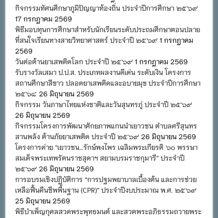
กิจกรรมทัศนศึกษาภูมิปัญญาท้องถิ่น ประจำปีการศึกษา ๒๕๖๙
17 กรกฎาคม 2569
พิธีมอบทุนการศึกษาสำหรับนักเรียนระดับประถมศึกษาตอนปลาย
ที่สนใจเรียนทางสายวิทยาศาสตร์ ประจำปี ๒๕๖๙
1 กรกฎาคม
2569
วันต่อต้านยาเสพติดโลก ประจำปี ๒๕๖๙
1 กรกฎาคม 2569
รับรางวัลเสมา ป.ป.ส. ประเภทผลงานดีเด่น ระดับเงิน โครงการ
สถานศึกษาสีขาว ปลอดยาเสพติดและอบายมุข ประจำปีการศึกษา
๒๕๖๘
26 มิถุนายน 2569
กิจกรรม วันภาษาไทยแห่งชาติและวันสุนทรภู่ ประจำปี ๒๕๖๙
26 มิถุนายน 2569
กิจกรรมโครงการพัฒนาศักยภาพแกนนำเยาวชน ตำบลศรีสุนทร
สานพลัง ต้านภัยยาเสพติด ประจำปี ๒๕๖๙
26 มิถุนายน 2569
โครงการค่าย “เยาวชน…รักษ์พงไพร เฉลิมพระเกียรติ ๖๐ พรรษา
สมเด็จพระเทพรัตนราชสุดาฯ สยามบรมราชกุมารี” ประจำปี
๒๕๖๙
26 มิถุนายน 2569
การอบรมเชิงปฏิบัติการ “การปฐมพยาบาลเบื้องต้น และการช่วย
เหลือฟื้นคืนชีพพื้นฐาน (CPR)” ประจำปีงบประมาณ พ.ศ. ๒๕๖๙
25 มิถุนายน 2569
พิธีบำเพ็ญกุศลสวดพระพุทธมนต์ และสวดพระอภิธรรมถวายพระ