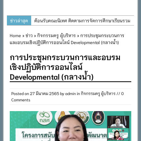
ข่าวล่าสุด
ต้อนรับคณะนิเทศ ติดตามการจัดการศึกษาเรียนรวม
ประจำปีการศึกษา ๒๕๖๙
Home
»
ข่าว
»
กิจกรรมครู ผู้บริหาร
» การประชุมกระบวนการ
การอบรมการจัดทำแผนพัฒนาการจัดการศึกษาและ
และอบรมเชิงปฏิบัติการออนไลน์ Developmental (กลางน้ำ)
แผนปฏิบัติการประจำปีของโรงเรียนในสังกัด
การประชุมกระบวนการและอบรม
สำนักงานเขตพื้นที่การศึกษาประถมศึกษาภูเก็ต
เชิงปฏิบัติการออนไลน์
พิธีถวายเครื่องราชสักการะ วางพานพุ่ม และจุด
Developmental (กลางน้ำ)
เทียนถวายพระพรชัยมงคล เนื่องในโอกาสวันเฉลิม
พระชนมพรรษา พระบาทสมเด็จพระเจ้าอยู่หัว ๒๘
กรกฎาคม ๒๕๖๙
Posted on
27 มีนาคม 2565
by
admin
in
กิจกรรมครู ผู้บริหาร
// 0
Comments
กิจกรรมถวายเทียนพรรษา สืบสานพระพุทธศาสนา
เนื่องในวันอาสาฬหบูชาและวันเข้าพรรษา
กิจกรรม SAFETY FOR KIDS เสริมสร้างวินัยและ
ความปลอดภัยในการใช้รถใช้ถนน