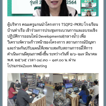
ผู้บริหาร คณะครูแกนนำโครงการ TSQP2-PKRU โรงเรียน
บ้านท่าเรือ เข้าร่วมการประชุมกระบวนการและอบรมเชิง
ปฏิบัติการออนไลน์ Developmental(กลางน้ำ) เพื่อ
วิเคราะห์ความก้าวหน้าของโครงการ สถานการณ์ปัญหา
และร่วมกันปรับแผนให้เหมาะสมกับสถานการณ์ให้การ
ดำเนินงานมีคุณภาพยิ่งขึ้น ระหว่างวันที่ ๒๖-๒๗ มีนาคม
พ.ศ. ๒๕๖๕ เวลา ๐๘.๓๐ – ๑๗.๐๐ น. ผ่าน
โปรแกรมZoom Meeting