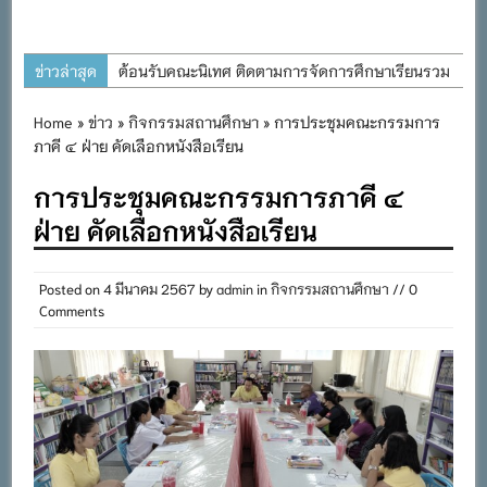
ข่าวล่าสุด
ต้อนรับคณะนิเทศ ติดตามการจัดการศึกษาเรียนรวม
ประจำปีการศึกษา ๒๕๖๙
Home
»
ข่าว
»
กิจกรรมสถานศึกษา
» การประชุมคณะกรรมการ
การอบรมการจัดทำแผนพัฒนาการจัดการศึกษาและ
ภาคี ๔ ฝ่าย คัดเลือกหนังสือเรียน
แผนปฏิบัติการประจำปีของโรงเรียนในสังกัด
การประชุมคณะกรรมการภาคี ๔
สำนักงานเขตพื้นที่การศึกษาประถมศึกษาภูเก็ต
ฝ่าย คัดเลือกหนังสือเรียน
พิธีถวายเครื่องราชสักการะ วางพานพุ่ม และจุด
เทียนถวายพระพรชัยมงคล เนื่องในโอกาสวันเฉลิม
พระชนมพรรษา พระบาทสมเด็จพระเจ้าอยู่หัว ๒๘
Posted on
4 มีนาคม 2567
by
admin
in
กิจกรรมสถานศึกษา
// 0
Comments
กรกฎาคม ๒๕๖๙
กิจกรรมถวายเทียนพรรษา สืบสานพระพุทธศาสนา
เนื่องในวันอาสาฬหบูชาและวันเข้าพรรษา
กิจกรรม SAFETY FOR KIDS เสริมสร้างวินัยและ
ความปลอดภัยในการใช้รถใช้ถนน