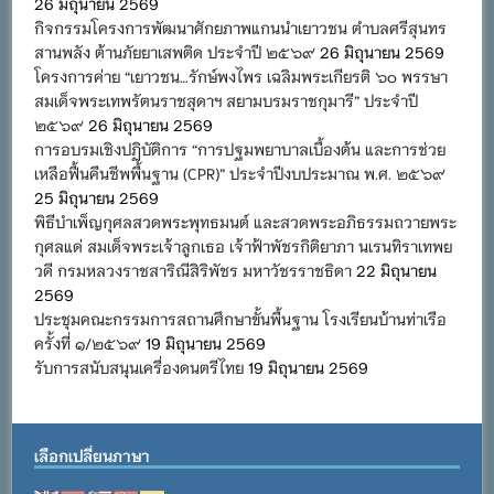
26 มิถุนายน 2569
กิจกรรมโครงการพัฒนาศักยภาพแกนนำเยาวชน ตำบลศรีสุนทร
สานพลัง ต้านภัยยาเสพติด ประจำปี ๒๕๖๙
26 มิถุนายน 2569
โครงการค่าย “เยาวชน…รักษ์พงไพร เฉลิมพระเกียรติ ๖๐ พรรษา
สมเด็จพระเทพรัตนราชสุดาฯ สยามบรมราชกุมารี” ประจำปี
๒๕๖๙
26 มิถุนายน 2569
การอบรมเชิงปฏิบัติการ “การปฐมพยาบาลเบื้องต้น และการช่วย
เหลือฟื้นคืนชีพพื้นฐาน (CPR)” ประจำปีงบประมาณ พ.ศ. ๒๕๖๙
25 มิถุนายน 2569
พิธีบำเพ็ญกุศลสวดพระพุทธมนต์ และสวดพระอภิธรรมถวายพระ
กุศลแด่ สมเด็จพระเจ้าลูกเธอ เจ้าฟ้าพัชรกิติยาภา นเรนทิราเทพย
วดี กรมหลวงราชสาริณีสิริพัชร มหาวัชรราชธิดา
22 มิถุนายน
2569
ประชุมคณะกรรมการสถานศึกษาขั้นพื้นฐาน โรงเรียนบ้านท่าเรือ
ครั้งที่ ๑/๒๕๖๙
19 มิถุนายน 2569
รับการสนับสนุนเครื่องดนตรีไทย
19 มิถุนายน 2569
เลือกเปลี่ยนภาษา