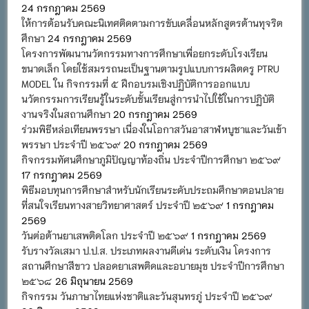
24 กรกฎาคม 2569
ให้การต้อนรับคณะนิเทศติดตามการขับเคลื่อนหลักสูตรต้านทุจริต
ศึกษา
24 กรกฎาคม 2569
โครงการพัฒนานวัตกรรมทางการศึกษาเพื่อยกระดับโรงเรียน
ขนาดเล็ก โดยใช้สมรรถนะเป็นฐานตามรูปแบบการผลิตครู PTRU
MODEL ใน กิจกรรมที่ ๕ ฝึกอบรมเชิงปฏิบัติการออกแบบ
นวัตกรรมการเรียนรู้ในระดับชั้นเรียนสู่การนำไปใช้ในการปฏิบัติ
งานจริงในสถานศึกษา
20 กรกฎาคม 2569
ร่วมพิธีหล่อเทียนพรรษา เนื่องในโอกาสวันอาสาฬหบูชาและวันเข้า
พรรษา ประจำปี ๒๕๖๙
20 กรกฎาคม 2569
กิจกรรมทัศนศึกษาภูมิปัญญาท้องถิ่น ประจำปีการศึกษา ๒๕๖๙
17 กรกฎาคม 2569
พิธีมอบทุนการศึกษาสำหรับนักเรียนระดับประถมศึกษาตอนปลาย
ที่สนใจเรียนทางสายวิทยาศาสตร์ ประจำปี ๒๕๖๙
1 กรกฎาคม
2569
วันต่อต้านยาเสพติดโลก ประจำปี ๒๕๖๙
1 กรกฎาคม 2569
รับรางวัลเสมา ป.ป.ส. ประเภทผลงานดีเด่น ระดับเงิน โครงการ
สถานศึกษาสีขาว ปลอดยาเสพติดและอบายมุข ประจำปีการศึกษา
๒๕๖๘
26 มิถุนายน 2569
กิจกรรม วันภาษาไทยแห่งชาติและวันสุนทรภู่ ประจำปี ๒๕๖๙