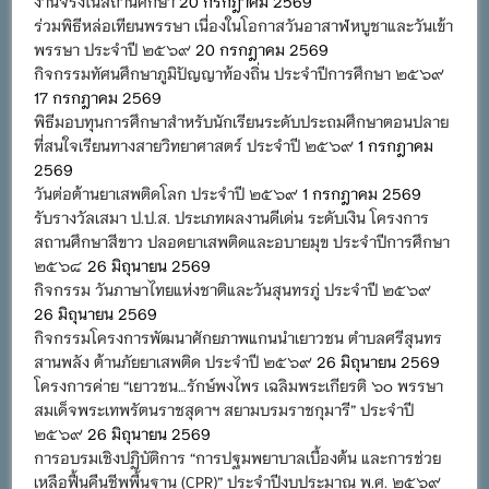
งานจริงในสถานศึกษา
20 กรกฎาคม 2569
ร่วมพิธีหล่อเทียนพรรษา เนื่องในโอกาสวันอาสาฬหบูชาและวันเข้า
พรรษา ประจำปี ๒๕๖๙
20 กรกฎาคม 2569
กิจกรรมทัศนศึกษาภูมิปัญญาท้องถิ่น ประจำปีการศึกษา ๒๕๖๙
17 กรกฎาคม 2569
พิธีมอบทุนการศึกษาสำหรับนักเรียนระดับประถมศึกษาตอนปลาย
ที่สนใจเรียนทางสายวิทยาศาสตร์ ประจำปี ๒๕๖๙
1 กรกฎาคม
2569
วันต่อต้านยาเสพติดโลก ประจำปี ๒๕๖๙
1 กรกฎาคม 2569
รับรางวัลเสมา ป.ป.ส. ประเภทผลงานดีเด่น ระดับเงิน โครงการ
สถานศึกษาสีขาว ปลอดยาเสพติดและอบายมุข ประจำปีการศึกษา
๒๕๖๘
26 มิถุนายน 2569
กิจกรรม วันภาษาไทยแห่งชาติและวันสุนทรภู่ ประจำปี ๒๕๖๙
26 มิถุนายน 2569
กิจกรรมโครงการพัฒนาศักยภาพแกนนำเยาวชน ตำบลศรีสุนทร
สานพลัง ต้านภัยยาเสพติด ประจำปี ๒๕๖๙
26 มิถุนายน 2569
โครงการค่าย “เยาวชน…รักษ์พงไพร เฉลิมพระเกียรติ ๖๐ พรรษา
สมเด็จพระเทพรัตนราชสุดาฯ สยามบรมราชกุมารี” ประจำปี
๒๕๖๙
26 มิถุนายน 2569
การอบรมเชิงปฏิบัติการ “การปฐมพยาบาลเบื้องต้น และการช่วย
เหลือฟื้นคืนชีพพื้นฐาน (CPR)” ประจำปีงบประมาณ พ.ศ. ๒๕๖๙