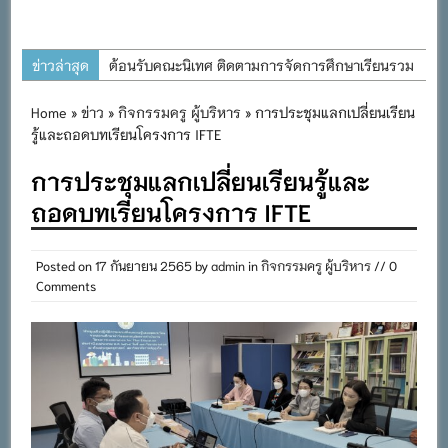
ข่าวล่าสุด
ต้อนรับคณะนิเทศ ติดตามการจัดการศึกษาเรียนรวม
ประจำปีการศึกษา ๒๕๖๙
Home
»
ข่าว
»
กิจกรรมครู ผู้บริหาร
» การประชุมแลกเปลี่ยนเรียน
การอบรมการจัดทำแผนพัฒนาการจัดการศึกษาและ
รู้และถอดบทเรียนโครงการ IFTE
แผนปฏิบัติการประจำปีของโรงเรียนในสังกัด
การประชุมแลกเปลี่ยนเรียนรู้และ
สำนักงานเขตพื้นที่การศึกษาประถมศึกษาภูเก็ต
ถอดบทเรียนโครงการ IFTE
พิธีถวายเครื่องราชสักการะ วางพานพุ่ม และจุด
เทียนถวายพระพรชัยมงคล เนื่องในโอกาสวันเฉลิม
พระชนมพรรษา พระบาทสมเด็จพระเจ้าอยู่หัว ๒๘
Posted on
17 กันยายน 2565
by
admin
in
กิจกรรมครู ผู้บริหาร
// 0
Comments
กรกฎาคม ๒๕๖๙
กิจกรรมถวายเทียนพรรษา สืบสานพระพุทธศาสนา
เนื่องในวันอาสาฬหบูชาและวันเข้าพรรษา
กิจกรรม SAFETY FOR KIDS เสริมสร้างวินัยและ
ความปลอดภัยในการใช้รถใช้ถนน