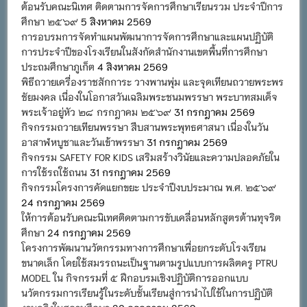
ต้อนรับคณะนิเทศ ติดตามการจัดการศึกษาเรียนรวม ประจำปีการ
ศึกษา ๒๕๖๙
5 สิงหาคม 2569
การอบรมการจัดทำแผนพัฒนาการจัดการศึกษาและแผนปฏิบัติ
การประจำปีของโรงเรียนในสังกัดสำนักงานเขตพื้นที่การศึกษา
ประถมศึกษาภูเก็ต
4 สิงหาคม 2569
พิธีถวายเครื่องราชสักการะ วางพานพุ่ม และจุดเทียนถวายพระพร
ชัยมงคล เนื่องในโอกาสวันเฉลิมพระชนมพรรษา พระบาทสมเด็จ
พระเจ้าอยู่หัว ๒๘ กรกฎาคม ๒๕๖๙
31 กรกฎาคม 2569
กิจกรรมถวายเทียนพรรษา สืบสานพระพุทธศาสนา เนื่องในวัน
อาสาฬหบูชาและวันเข้าพรรษา
31 กรกฎาคม 2569
กิจกรรม SAFETY FOR KIDS เสริมสร้างวินัยและความปลอดภัยใน
การใช้รถใช้ถนน
31 กรกฎาคม 2569
กิจกรรมโครงการคัดแยกขยะ ประจำปีงบประมาณ พ.ศ. ๒๕๖๙
24 กรกฎาคม 2569
ให้การต้อนรับคณะนิเทศติดตามการขับเคลื่อนหลักสูตรต้านทุจริต
ศึกษา
24 กรกฎาคม 2569
โครงการพัฒนานวัตกรรมทางการศึกษาเพื่อยกระดับโรงเรียน
ขนาดเล็ก โดยใช้สมรรถนะเป็นฐานตามรูปแบบการผลิตครู PTRU
MODEL ใน กิจกรรมที่ ๕ ฝึกอบรมเชิงปฏิบัติการออกแบบ
นวัตกรรมการเรียนรู้ในระดับชั้นเรียนสู่การนำไปใช้ในการปฏิบัติ