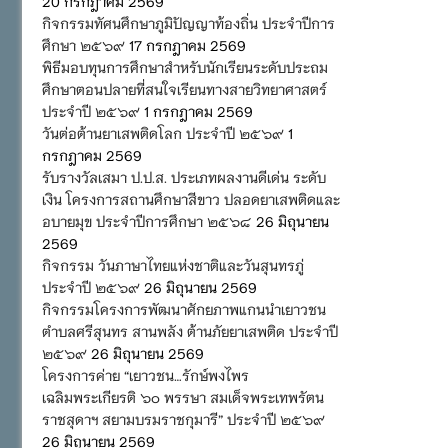
20 กรกฎาคม 2569
กิจกรรมทัศนศึกษาภูมิปัญญาท้องถิ่น ประจำปีการ
ศึกษา ๒๕๖๙
17 กรกฎาคม 2569
พิธีมอบทุนการศึกษาสำหรับนักเรียนระดับประถม
ศึกษาตอนปลายที่สนใจเรียนทางสายวิทยาศาสตร์
ประจำปี ๒๕๖๙
1 กรกฎาคม 2569
วันต่อต้านยาเสพติดโลก ประจำปี ๒๕๖๙
1
กรกฎาคม 2569
รับรางวัลเสมา ป.ป.ส. ประเภทผลงานดีเด่น ระดับ
เงิน โครงการสถานศึกษาสีขาว ปลอดยาเสพติดและ
อบายมุข ประจำปีการศึกษา ๒๕๖๘
26 มิถุนายน
2569
กิจกรรม วันภาษาไทยแห่งชาติและวันสุนทรภู่
ประจำปี ๒๕๖๙
26 มิถุนายน 2569
กิจกรรมโครงการพัฒนาศักยภาพแกนนำเยาวชน
ตำบลศรีสุนทร สานพลัง ต้านภัยยาเสพติด ประจำปี
๒๕๖๙
26 มิถุนายน 2569
โครงการค่าย “เยาวชน…รักษ์พงไพร
เฉลิมพระเกียรติ ๖๐ พรรษา สมเด็จพระเทพรัตน
ราชสุดาฯ สยามบรมราชกุมารี” ประจำปี ๒๕๖๙
26 มิถุนายน 2569