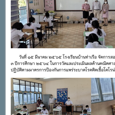
วันที่ ๑๕ มีนาคม ๒๕๖๕ โรงเรียนบ้านท่าเรือ จัดการสอบปร
๓ ปีการศึกษา ๒๕๖๔ ในการวัดและประเมินผลด้านคณิตศาส
ปฏิบัติตามมาตรการป้องกันการแพร่ระบาดโรคติดเชื้อโคโรน่