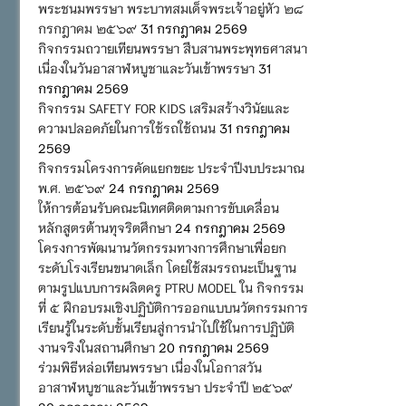
พระชนมพรรษา พระบาทสมเด็จพระเจ้าอยู่หัว ๒๘
กรกฎาคม ๒๕๖๙
31 กรกฎาคม 2569
กิจกรรมถวายเทียนพรรษา สืบสานพระพุทธศาสนา
เนื่องในวันอาสาฬหบูชาและวันเข้าพรรษา
31
กรกฎาคม 2569
กิจกรรม SAFETY FOR KIDS เสริมสร้างวินัยและ
ความปลอดภัยในการใช้รถใช้ถนน
31 กรกฎาคม
2569
กิจกรรมโครงการคัดแยกขยะ ประจำปีงบประมาณ
พ.ศ. ๒๕๖๙
24 กรกฎาคม 2569
ให้การต้อนรับคณะนิเทศติดตามการขับเคลื่อน
หลักสูตรต้านทุจริตศึกษา
24 กรกฎาคม 2569
โครงการพัฒนานวัตกรรมทางการศึกษาเพื่อยก
ระดับโรงเรียนขนาดเล็ก โดยใช้สมรรถนะเป็นฐาน
ตามรูปแบบการผลิตครู PTRU MODEL ใน กิจกรรม
ที่ ๕ ฝึกอบรมเชิงปฏิบัติการออกแบบนวัตกรรมการ
เรียนรู้ในระดับชั้นเรียนสู่การนำไปใช้ในการปฏิบัติ
งานจริงในสถานศึกษา
20 กรกฎาคม 2569
ร่วมพิธีหล่อเทียนพรรษา เนื่องในโอกาสวัน
อาสาฬหบูชาและวันเข้าพรรษา ประจำปี ๒๕๖๙