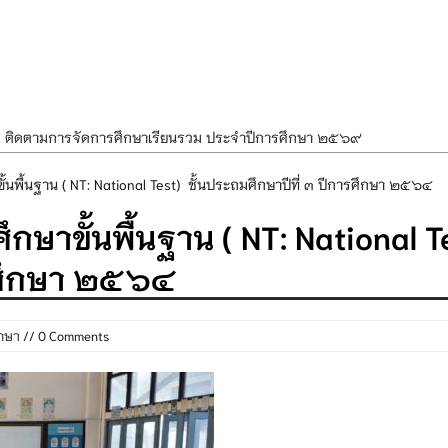
ศ ติดตามการจัดการศึกษาเรียนรวม ประจำปีการศึกษา ๒๕๖๙
ำแผนพัฒนาการจัดการศึกษาและแผนปฏิบัติการประจำปีของโรงเรียนในสังกัด
พื้นฐาน ( NT: National Test) ชั้นประถมศึกษาปีที่ ๓ ปีการศึกษา ๒๕๖๔
องราชสักการะ วางพานพุ่ม และจุดเทียนถวายพระพรชัยมงคล เนื่องในโอกาส
าขั้นพื้นฐาน ( NT: National T
นพรรษา สืบสานพระพุทธศาสนา เนื่องในวันอาสาฬหบูชาและวันเข้าพรรษา
ารศึกษา ๒๕๖๔
OR KIDS เสริมสร้างวินัยและความปลอดภัยในการใช้รถใช้ถนน
กษา
// 0 Comments