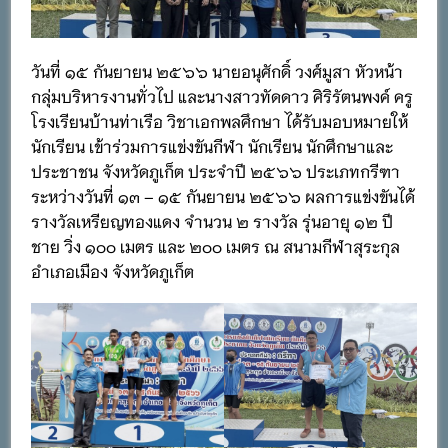
วันที่ ๑๕ กันยายน ๒๕๖๖ นายอนุศักดิ์ วงศ์มูสา หัวหน้า
กลุ่มบริหารงานทั่วไป และนางสาวทัดดาว ศิริรัตนพงค์ ครู
โรงเรียนบ้านท่าเรือ วิชาเอกพลศึกษา ได้รับมอบหมายให้
นักเรียน เข้าร่วมการแข่งขันกีฬา นักเรียน นักศึกษาและ
ประชาชน จังหวัดภูเก็ต ประจำปี ๒๕๖๖ ประเภทกรีฑา
ระหว่างวันที่ ๑๓ – ๑๕ กันยายน ๒๕๖๖ ผลการแข่งขันได้
รางวัลเหรียญทองแดง จำนวน ๒ รางวัล รุ่นอายุ ๑๒ ปี
ชาย วิ่ง ๑๐๐ เมตร และ ๒๐๐ เมตร ณ สนามกีฬาสุระกุล
อำเภอเมือง จังหวัดภูเก็ต