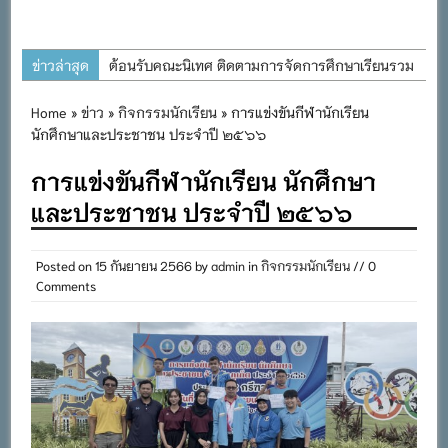
ข่าวล่าสุด
ต้อนรับคณะนิเทศ ติดตามการจัดการศึกษาเรียนรวม
ประจำปีการศึกษา ๒๕๖๙
Home
»
ข่าว
»
กิจกรรมนักเรียน
» การแข่งขันกีฬานักเรียน
การอบรมการจัดทำแผนพัฒนาการจัดการศึกษาและ
นักศึกษาและประชาชน ประจำปี ๒๕๖๖
แผนปฏิบัติการประจำปีของโรงเรียนในสังกัด
การแข่งขันกีฬานักเรียน นักศึกษา
สำนักงานเขตพื้นที่การศึกษาประถมศึกษาภูเก็ต
และประชาชน ประจำปี ๒๕๖๖
พิธีถวายเครื่องราชสักการะ วางพานพุ่ม และจุด
เทียนถวายพระพรชัยมงคล เนื่องในโอกาสวันเฉลิม
พระชนมพรรษา พระบาทสมเด็จพระเจ้าอยู่หัว ๒๘
Posted on
15 กันยายน 2566
by
admin
in
กิจกรรมนักเรียน
// 0
Comments
กรกฎาคม ๒๕๖๙
กิจกรรมถวายเทียนพรรษา สืบสานพระพุทธศาสนา
เนื่องในวันอาสาฬหบูชาและวันเข้าพรรษา
กิจกรรม SAFETY FOR KIDS เสริมสร้างวินัยและ
ความปลอดภัยในการใช้รถใช้ถนน