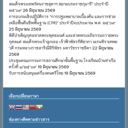
สมเด็จพระเทพรัตนราชสุดาฯ สยามบรมราชกุมารี” ประจำปี
๒๕๖๙
26 มิถุนายน 2569
การอบรมเชิงปฏิบัติการ “การปฐมพยาบาลเบื้องต้น และการช่วย
เหลือฟื้นคืนชีพพื้นฐาน (CPR)” ประจำปีงบประมาณ พ.ศ. ๒๕๖๙
25 มิถุนายน 2569
พิธีบำเพ็ญกุศลสวดพระพุทธมนต์ และสวดพระอภิธรรมถวายพระ
กุศลแด่ สมเด็จพระเจ้าลูกเธอ เจ้าฟ้าพัชรกิติยาภา นเรนทิราเทพย
วดี กรมหลวงราชสาริณีสิริพัชร มหาวัชรราชธิดา
22 มิถุนายน
2569
ประชุมคณะกรรมการสถานศึกษาขั้นพื้นฐาน โรงเรียนบ้านท่าเรือ
ครั้งที่ ๑/๒๕๖๙
19 มิถุนายน 2569
รับการสนับสนุนเครื่องดนตรีไทย
19 มิถุนายน 2569
เลือกเปลี่ยนภาษา
ช่องทางติดตามข่าวสาร