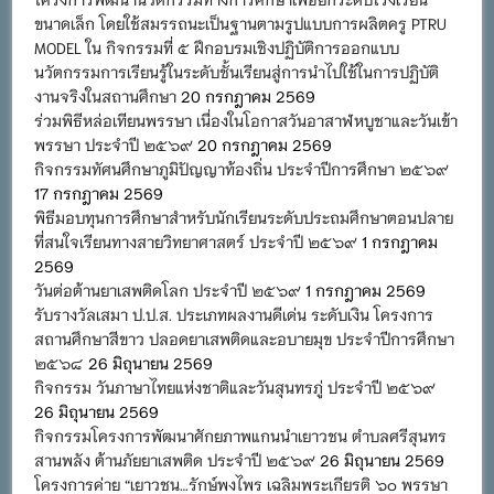
ขนาดเล็ก โดยใช้สมรรถนะเป็นฐานตามรูปแบบการผลิตครู PTRU
MODEL ใน กิจกรรมที่ ๕ ฝึกอบรมเชิงปฏิบัติการออกแบบ
นวัตกรรมการเรียนรู้ในระดับชั้นเรียนสู่การนำไปใช้ในการปฏิบัติ
งานจริงในสถานศึกษา
20 กรกฎาคม 2569
ร่วมพิธีหล่อเทียนพรรษา เนื่องในโอกาสวันอาสาฬหบูชาและวันเข้า
พรรษา ประจำปี ๒๕๖๙
20 กรกฎาคม 2569
กิจกรรมทัศนศึกษาภูมิปัญญาท้องถิ่น ประจำปีการศึกษา ๒๕๖๙
17 กรกฎาคม 2569
พิธีมอบทุนการศึกษาสำหรับนักเรียนระดับประถมศึกษาตอนปลาย
ที่สนใจเรียนทางสายวิทยาศาสตร์ ประจำปี ๒๕๖๙
1 กรกฎาคม
2569
วันต่อต้านยาเสพติดโลก ประจำปี ๒๕๖๙
1 กรกฎาคม 2569
รับรางวัลเสมา ป.ป.ส. ประเภทผลงานดีเด่น ระดับเงิน โครงการ
สถานศึกษาสีขาว ปลอดยาเสพติดและอบายมุข ประจำปีการศึกษา
๒๕๖๘
26 มิถุนายน 2569
กิจกรรม วันภาษาไทยแห่งชาติและวันสุนทรภู่ ประจำปี ๒๕๖๙
26 มิถุนายน 2569
กิจกรรมโครงการพัฒนาศักยภาพแกนนำเยาวชน ตำบลศรีสุนทร
สานพลัง ต้านภัยยาเสพติด ประจำปี ๒๕๖๙
26 มิถุนายน 2569
โครงการค่าย “เยาวชน…รักษ์พงไพร เฉลิมพระเกียรติ ๖๐ พรรษา