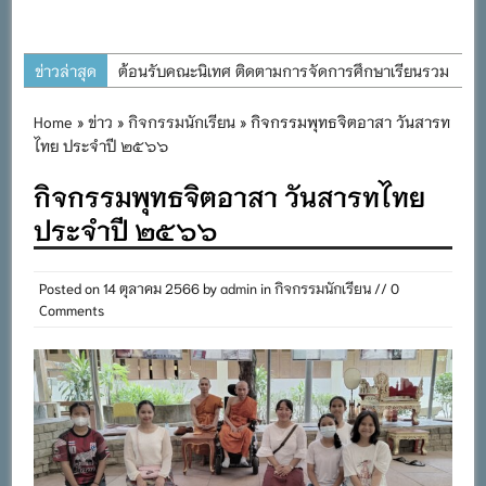
ข่าวล่าสุด
ต้อนรับคณะนิเทศ ติดตามการจัดการศึกษาเรียนรวม
ประจำปีการศึกษา ๒๕๖๙
Home
»
ข่าว
»
กิจกรรมนักเรียน
» กิจกรรมพุทธจิตอาสา วันสารท
การอบรมการจัดทำแผนพัฒนาการจัดการศึกษาและ
ไทย ประจำปี ๒๕๖๖
แผนปฏิบัติการประจำปีของโรงเรียนในสังกัด
กิจกรรมพุทธจิตอาสา วันสารทไทย
สำนักงานเขตพื้นที่การศึกษาประถมศึกษาภูเก็ต
ประจำปี ๒๕๖๖
พิธีถวายเครื่องราชสักการะ วางพานพุ่ม และจุด
เทียนถวายพระพรชัยมงคล เนื่องในโอกาสวันเฉลิม
พระชนมพรรษา พระบาทสมเด็จพระเจ้าอยู่หัว ๒๘
Posted on
14 ตุลาคม 2566
by
admin
in
กิจกรรมนักเรียน
// 0
Comments
กรกฎาคม ๒๕๖๙
กิจกรรมถวายเทียนพรรษา สืบสานพระพุทธศาสนา
เนื่องในวันอาสาฬหบูชาและวันเข้าพรรษา
กิจกรรม SAFETY FOR KIDS เสริมสร้างวินัยและ
ความปลอดภัยในการใช้รถใช้ถนน