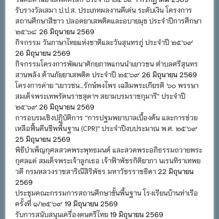
รับรางวัลเสมา ป.ป.ส. ประเภทผลงานดีเด่น ระดับเงิน โครงการ
สถานศึกษาสีขาว ปลอดยาเสพติดและอบายมุข ประจำปีการศึกษา
๒๕๖๘
26 มิถุนายน 2569
กิจกรรม วันภาษาไทยแห่งชาติและวันสุนทรภู่ ประจำปี ๒๕๖๙
26 มิถุนายน 2569
กิจกรรมโครงการพัฒนาศักยภาพแกนนำเยาวชน ตำบลศรีสุนทร
สานพลัง ต้านภัยยาเสพติด ประจำปี ๒๕๖๙
26 มิถุนายน 2569
โครงการค่าย “เยาวชน…รักษ์พงไพร เฉลิมพระเกียรติ ๖๐ พรรษา
สมเด็จพระเทพรัตนราชสุดาฯ สยามบรมราชกุมารี” ประจำปี
๒๕๖๙
26 มิถุนายน 2569
การอบรมเชิงปฏิบัติการ “การปฐมพยาบาลเบื้องต้น และการช่วย
เหลือฟื้นคืนชีพพื้นฐาน (CPR)” ประจำปีงบประมาณ พ.ศ. ๒๕๖๙
25 มิถุนายน 2569
พิธีบำเพ็ญกุศลสวดพระพุทธมนต์ และสวดพระอภิธรรมถวายพระ
กุศลแด่ สมเด็จพระเจ้าลูกเธอ เจ้าฟ้าพัชรกิติยาภา นเรนทิราเทพย
วดี กรมหลวงราชสาริณีสิริพัชร มหาวัชรราชธิดา
22 มิถุนายน
2569
ประชุมคณะกรรมการสถานศึกษาขั้นพื้นฐาน โรงเรียนบ้านท่าเรือ
ครั้งที่ ๑/๒๕๖๙
19 มิถุนายน 2569
รับการสนับสนุนเครื่องดนตรีไทย
19 มิถุนายน 2569