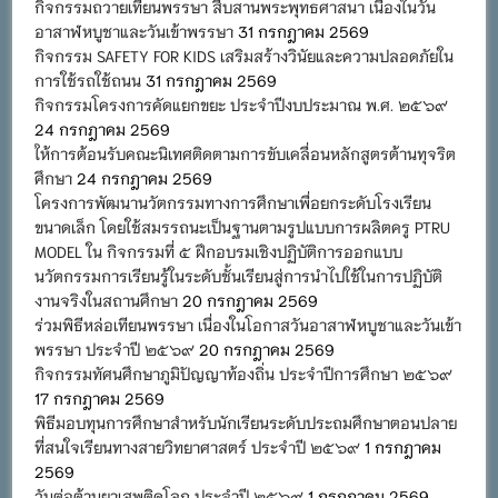
กิจกรรมถวายเทียนพรรษา สืบสานพระพุทธศาสนา เนื่องในวัน
อาสาฬหบูชาและวันเข้าพรรษา
31 กรกฎาคม 2569
กิจกรรม SAFETY FOR KIDS เสริมสร้างวินัยและความปลอดภัยใน
การใช้รถใช้ถนน
31 กรกฎาคม 2569
กิจกรรมโครงการคัดแยกขยะ ประจำปีงบประมาณ พ.ศ. ๒๕๖๙
24 กรกฎาคม 2569
ให้การต้อนรับคณะนิเทศติดตามการขับเคลื่อนหลักสูตรต้านทุจริต
ศึกษา
24 กรกฎาคม 2569
โครงการพัฒนานวัตกรรมทางการศึกษาเพื่อยกระดับโรงเรียน
ขนาดเล็ก โดยใช้สมรรถนะเป็นฐานตามรูปแบบการผลิตครู PTRU
MODEL ใน กิจกรรมที่ ๕ ฝึกอบรมเชิงปฏิบัติการออกแบบ
นวัตกรรมการเรียนรู้ในระดับชั้นเรียนสู่การนำไปใช้ในการปฏิบัติ
งานจริงในสถานศึกษา
20 กรกฎาคม 2569
ร่วมพิธีหล่อเทียนพรรษา เนื่องในโอกาสวันอาสาฬหบูชาและวันเข้า
พรรษา ประจำปี ๒๕๖๙
20 กรกฎาคม 2569
กิจกรรมทัศนศึกษาภูมิปัญญาท้องถิ่น ประจำปีการศึกษา ๒๕๖๙
17 กรกฎาคม 2569
พิธีมอบทุนการศึกษาสำหรับนักเรียนระดับประถมศึกษาตอนปลาย
ที่สนใจเรียนทางสายวิทยาศาสตร์ ประจำปี ๒๕๖๙
1 กรกฎาคม
2569
วันต่อต้านยาเสพติดโลก ประจำปี ๒๕๖๙
1 กรกฎาคม 2569