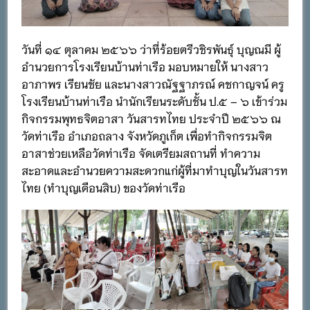
วันที่ ๑๔ ตุลาคม ๒๕๖๖ ว่าที่ร้อยตรีวชิรพันธุ์ บุญณมี ผู้
อำนวยการโรงเรียนบ้านท่าเรือ มอบหมายให้ นางสาว
อาภาพร เรียนชัย และนางสาวณัฐฐาภรณ์ คชกาญจน์ ครู
โรงเรียนบ้านท่าเรือ นำนักเรียนระดับชั้น ป.๕ – ๖ เข้าร่วม
กิจกรรมพุทธจิตอาสา วันสารทไทย ประจำปี ๒๕๖๖ ณ
วัดท่าเรือ อำเภอถลาง จังหวัดภูเก็ต เพื่อทำกิจกรรมจิต
อาสาช่วยเหลือวัดท่าเรือ จัดเตรียมสถานที่ ทำความ
สะอาดและอำนวยความสะดวกแก่ผู้ที่มาทำบุญในวันสารท
ไทย (ทำบุญเดือนสิบ) ของวัดท่าเรือ