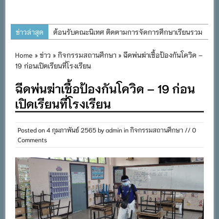
ข่าวล่าสุด
ต้อนรับคณะนิเทศ ติดตามการจัดการศึกษาเรียนรวม
ประจำปีการศึกษา ๒๕๖๙
Home
»
ข่าว
»
กิจกรรมสถานศึกษา
» ฉีดพ่นฆ่าเชื้อป้องกันโควิด –
การอบรมการจัดทำแผนพัฒนาการจัดการศึกษาและ
19 ก่อนเปิดเรียนที่โรงเรียน
แผนปฏิบัติการประจำปีของโรงเรียนในสังกัด
ฉีดพ่นฆ่าเชื้อป้องกันโควิด – 19 ก่อน
สำนักงานเขตพื้นที่การศึกษาประถมศึกษาภูเก็ต
เปิดเรียนที่โรงเรียน
พิธีถวายเครื่องราชสักการะ วางพานพุ่ม และจุด
เทียนถวายพระพรชัยมงคล เนื่องในโอกาสวันเฉลิม
พระชนมพรรษา พระบาทสมเด็จพระเจ้าอยู่หัว ๒๘
Posted on
4 กุมภาพันธ์ 2565
by
admin
in
กิจกรรมสถานศึกษา
// 0
Comments
กรกฎาคม ๒๕๖๙
กิจกรรมถวายเทียนพรรษา สืบสานพระพุทธศาสนา
เนื่องในวันอาสาฬหบูชาและวันเข้าพรรษา
กิจกรรม SAFETY FOR KIDS เสริมสร้างวินัยและ
ความปลอดภัยในการใช้รถใช้ถนน