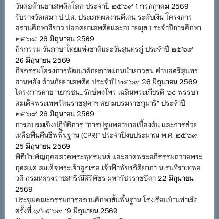
วันต่อต้านยาเสพติดโลก ประจำปี ๒๕๖๙
1 กรกฎาคม 2569
รับรางวัลเสมา ป.ป.ส. ประเภทผลงานดีเด่น ระดับเงิน โครงการ
สถานศึกษาสีขาว ปลอดยาเสพติดและอบายมุข ประจำปีการศึกษา
๒๕๖๘
26 มิถุนายน 2569
กิจกรรม วันภาษาไทยแห่งชาติและวันสุนทรภู่ ประจำปี ๒๕๖๙
26 มิถุนายน 2569
กิจกรรมโครงการพัฒนาศักยภาพแกนนำเยาวชน ตำบลศรีสุนทร
สานพลัง ต้านภัยยาเสพติด ประจำปี ๒๕๖๙
26 มิถุนายน 2569
โครงการค่าย “เยาวชน…รักษ์พงไพร เฉลิมพระเกียรติ ๖๐ พรรษา
สมเด็จพระเทพรัตนราชสุดาฯ สยามบรมราชกุมารี” ประจำปี
๒๕๖๙
26 มิถุนายน 2569
การอบรมเชิงปฏิบัติการ “การปฐมพยาบาลเบื้องต้น และการช่วย
เหลือฟื้นคืนชีพพื้นฐาน (CPR)” ประจำปีงบประมาณ พ.ศ. ๒๕๖๙
25 มิถุนายน 2569
พิธีบำเพ็ญกุศลสวดพระพุทธมนต์ และสวดพระอภิธรรมถวายพระ
กุศลแด่ สมเด็จพระเจ้าลูกเธอ เจ้าฟ้าพัชรกิติยาภา นเรนทิราเทพย
วดี กรมหลวงราชสาริณีสิริพัชร มหาวัชรราชธิดา
22 มิถุนายน
2569
ประชุมคณะกรรมการสถานศึกษาขั้นพื้นฐาน โรงเรียนบ้านท่าเรือ
ครั้งที่ ๑/๒๕๖๙
19 มิถุนายน 2569