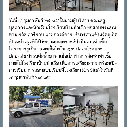
วันที่ ๔ กุมภาพันธ์ ๒๕๖๕ ในนามผู้บริหาร คณะครู
บุคลากรและนักเรียนโรงเรียนบ้านท่าเรือ ขอขอบพระคุณ
ท่านเรวัต อารีรอบ นายกองค์การบริหารส่วนจังหวัดภูเก็ต
เป็นอย่างสูงที่ได้ให้ความอนุเคราะห์นำทีมงานฆ่าเชื้อ
โครงการภูเก็ตปลอดเชื้อโควิด-๑๙ ปลอดโรคและ
ปลอดภัย นำรถฉีดน้ำยาฆ่าเชื้อเข้าทำการฉีดพ่นฆ่าเชื้อ
ภายในโรงเรียนบ้านท่าเรือ เพื่อการเตรียมความพร้อมเปิด
การเรียนการสอนแบบเรียนที่โรงเรียน (On Site) ในวันที่
๗ กุมภาพันธ์ ๒๕๖๕