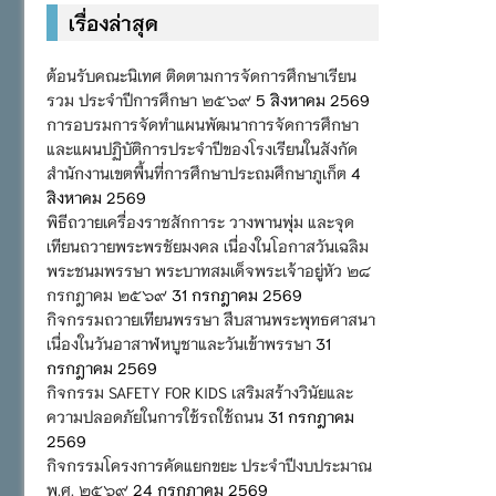
เรื่องล่าสุด
ต้อนรับคณะนิเทศ ติดตามการจัดการศึกษาเรียน
รวม ประจำปีการศึกษา ๒๕๖๙
5 สิงหาคม 2569
การอบรมการจัดทำแผนพัฒนาการจัดการศึกษา
และแผนปฏิบัติการประจำปีของโรงเรียนในสังกัด
สำนักงานเขตพื้นที่การศึกษาประถมศึกษาภูเก็ต
4
สิงหาคม 2569
พิธีถวายเครื่องราชสักการะ วางพานพุ่ม และจุด
เทียนถวายพระพรชัยมงคล เนื่องในโอกาสวันเฉลิม
พระชนมพรรษา พระบาทสมเด็จพระเจ้าอยู่หัว ๒๘
กรกฎาคม ๒๕๖๙
31 กรกฎาคม 2569
กิจกรรมถวายเทียนพรรษา สืบสานพระพุทธศาสนา
เนื่องในวันอาสาฬหบูชาและวันเข้าพรรษา
31
กรกฎาคม 2569
กิจกรรม SAFETY FOR KIDS เสริมสร้างวินัยและ
ความปลอดภัยในการใช้รถใช้ถนน
31 กรกฎาคม
2569
กิจกรรมโครงการคัดแยกขยะ ประจำปีงบประมาณ
พ.ศ. ๒๕๖๙
24 กรกฎาคม 2569