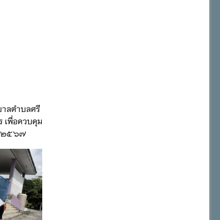
ศบาลตำบลศรี
 เพื่อควบคุม
กษา ๒๕๖๗