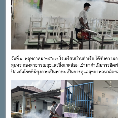
วันที่ ๔ พฤษภาคม ๒๕๖๗ โรงเรียนบ้านท่าเรือ ได้รับความอ
สุนทร กองสาธารณสุขและสิ่งแวดล้อม เข้ามาดำเนินการฉีดพ่
ป้องกันโรคที่มียุงลายเป็นพาหะ เป็นการดูแลสุขภาพอนามัย